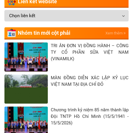
Liên kết website
hoạt động: Trần
Quốc Toản, “Uống
nước nhớ nguồn”,
“Đền ơn đáp
nghĩa”, “Áo lụa
Nhóm tin mới cột phải
Xem thêm
tặng bà”, “Đi tìm
TRI ÂN ĐƠN VỊ ĐỒNG HÀNH – CÔNG
địa chỉ đỏ”… được
TY CỔ PHẦN SỮA VIỆT NAM
các em tham gia
(VINAMILK)
với nhiều hình
thức như: thăm
hỏi, tặng quà và
MÀN ĐỒNG DIỄN XÁC LẬP KỶ LỤC
giúp đỡ các gia
VIỆT NAM TẠI ĐỊA CHỈ ĐỎ
đình chính sách,
các gia đình
thương binh liệt sĩ,
Chương trình kỷ niệm 85 năm thành lập
các bà mẹ Việt
Đội TNTP Hồ Chí Minh (15/5/1941 -
Nam anh hùng;
15/5/2026)
tham gia tu sửa,
làm sạch đẹp nghĩa