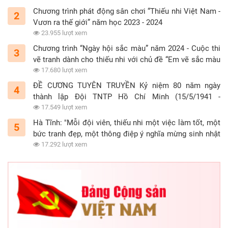
điều Bác Hồ dạy”
Chương trình phát động sân chơi “Thiếu nhi Việt Nam -
2
đã mang lại nhiều
Vươn ra thế giới” năm học 2023 - 2024
kết quả tích cực.
23.955 lượt xem
Đó là giúp đỡ, hỗ
Chương trình “Ngày hội sắc màu” năm 2024 - Cuộc thi
3
trợ và tiếp bước
vẽ tranh dành cho thiếu nhi với chủ đề “Em vẽ sắc màu
đến trường cho
tình nguyện”
17.680 lượt xem
hàng ngàn lượt
ĐỀ CƯƠNG TUYÊN TRUYỀN Kỷ niệm 80 năm ngày
4
học sinh khó khăn,
thành lập Đội TNTP Hồ Chí Minh (15/5/1941 -
khơi dậy tinh thần
15/5/2021)
17.549 lượt xem
tương thân tương
Hà Tĩnh: "Mỗi đội viên, thiếu nhi một việc làm tốt, một
5
ái, tiết kiệm, sẻ
bức tranh đẹp, một thông điệp ý nghĩa mừng sinh nhật
chia giúp đỡ bạn
Đội"
17.292 lượt xem
bè. Năm học 2019-
2020, cuộc vận
động “Giúp bạn
tới trường”, “Bạn
giúp bạn” được
thực hiện hiệu quả,
đã giúp dược 978