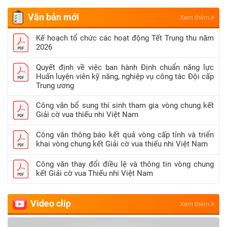
tổ chức các hoạt
thức cộng đồng, tìm hiểu
động mới với
về khoa học; câu hỏi
Văn bản mới
Xem thêm
tương tác. Bên cạnh là
nhiều hình thức
kênh thông tin đến đội
Kế hoạch tổ chức các hoạt động Tết Trung thu năm
phong phú, tạo
2026
viên, thiếu nhi và cộng
điều kiện để đội
đồng về hoạt động của tổ
viên, thiếu nhi thi
Quyết định về việc ban hành Định chuẩn năng lực
chức đội, Vui cùng TaNi
đua làm theo 5
Huấn luyện viên kỹ năng, nghiệp vụ công tác Đội cấp
nhí còn mang tinh thần
Trung ương
điều Bác Hồ dạy.
giới thiệu rộng rãi những
Tuổi nhỏ làm việc
nét đẹp, giá trị văn hóa
Công văn bổ sung thí sinh tham gia vòng chung kết
nhỏ
Giải cờ vua thiếu nhi Việt Nam
của đất nước, thành phố
Làm theo 5 điều
để các bạn biết đến, tìm
Công văn thông báo kết quả vòng cấp tỉnh và triển
Bác Hồ dạy không
hiểu và thêm tự hào.
khai vòng chung kết Giải cờ vua thiếu nhi Việt Nam
phải là làm việc gì
quá to lớn, mà từ
Công văn thay đổi điều lệ và thông tin vòng chung
chính những công
kết Giải cờ vua Thiếu nhi Việt Nam
việc nhỏ nhặt hàng
ngày. Ý thức điều
Video clip
Xem thêm
này, nên sáng nào
cũng vậy, hoạt