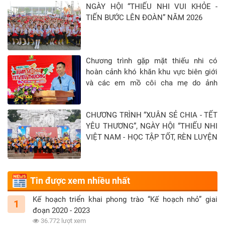
khai thực hiện
NGÀY HỘI “THIẾU NHI VUI KHỎE -
phong trào phải
TIẾN BƯỚC LÊN ĐOÀN” NĂM 2026
được đổi mới cho
phù hợp với sự
phát triển của xã
Chương trình gặp mặt thiếu nhi có
hội, nhu cầu của
hoàn cảnh khó khăn khu vực biên giới
thiếu nhi, bảo đảm
và các em mồ côi cha mẹ do ảnh
tính rộng khắp và
hưởng của đại địch Covid-19 tại Tỉnh
hiệu quả.
Tây Ninh - Khép lại hành trình “Xuân sẻ
Chị Lê Thị Hồng
CHƯƠNG TRÌNH “XUÂN SẺ CHIA - TẾT
chia - Tết yêu thương” năm 2026
Phấn, Phó Bí thư
YÊU THƯƠNG”, NGÀY HỘI “THIẾU NHI
Tỉnh đoàn, Chủ
VIỆT NAM - HỌC TẬP TỐT, RÈN LUYỆN
tịch Hội đồng Đội
CHĂM” TẠI TỈNH TUYÊN QUANG
tỉnh
Nhân lên ngàn
Tin được xem nhiều nhất
việc tốt
Phong trào “Thiếu
Kế hoạch triển khai phong trào “Kế hoạch nhỏ” giai
1
nhi Việt Nam thi
đoạn 2020 - 2023
đua làm theo 5
36.772 lượt xem