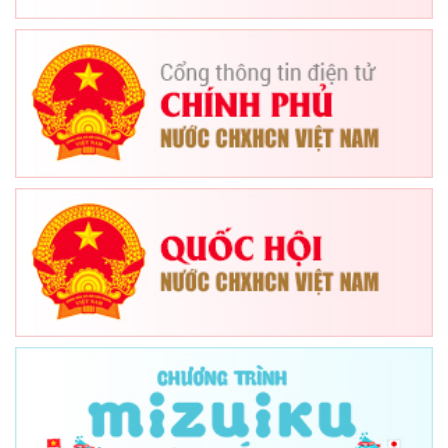
thiếu nhi có nguy
cơ bỏ học do hoàn
cảnh khó khăn, do
điều kiện của gia
đình. Từ nguồn
động viên rất lớn
về tinh thần, một
phần đóng góp về
vật chất của bạn bè
cùng trang lứa,
cộng với nghị lực
của các bạn học
sinh nghèo đã tạo
nên nhiều tấm
gương vượt khó
học giỏi, có thành
tích xuất sắc trong
các cuộc thi học