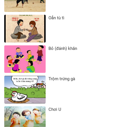
cần. Trong đợt
vận động giúp
Oẳn tù tì
đỡ đồng bào
Câu hỏi “Nhanh tay
miền Trung vượt
nhanh trí” trong số phát
qua khó khăn
sóng đầu tiên
trong cơn bão
Điều đặc biệt là mỗi số
hồi tháng
phát sóng sẽ do một em
Bỏ (đánh) khăn
10/2020, đội
đội viên, thiếu nhi khác
viên Trần Quốc
nhau dẫn chương trình.
Các em là gương đội
Toản, Trường
viên tiêu biểu, đạt nhiều
tiểu học Lộc Điền
Trộm trứng gà
thành tích trên các lĩnh
A, xã Lộc Điền,
vực được Hội đồng Đội
huyện Lộc Ninh
tỉnh lựa chọn.
đã sẵn sàng
dành tất cả số
Chương trình được thực
tiền tiết kiệm
Chơi U
hiện cách tuần, khá áp
trong chú heo
lực về thời gian, do đó
nhỏ là 900 ngàn
các bạn nhỏ phải sắp