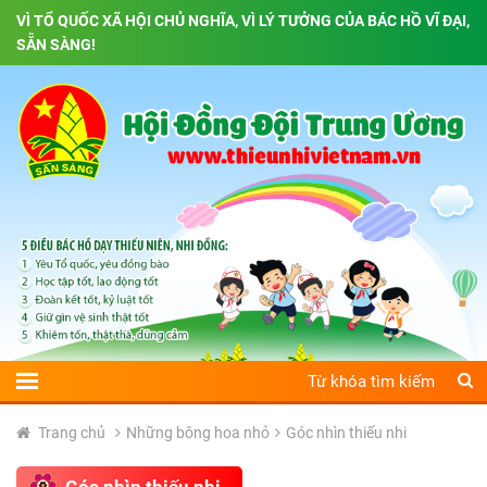
VÌ TỔ QUỐC XÃ HỘI CHỦ NGHĨA, VÌ LÝ TƯỞNG CỦA BÁC HỒ VĨ ĐẠI,
SẴN SÀNG!
Trang chủ
Những bông hoa nhỏ
Góc nhìn thiếu nhi
Góc nhìn thiếu nhi