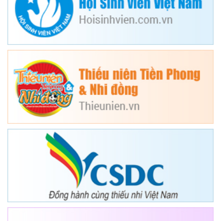
động để em thực
hiện theo những
lời Bác Hồ dạy,
trong đó em thích
nhất là phong trào
nuôi heo đất. Chỉ
cần mỗi ngày em
tiết kiệm từ tiền ăn
quà vặt mà ba mẹ
cho để bỏ vào chú
heo đất của lớp là
em đã giúp đỡ
được những bạn
khó khăn thêm
điều kiện để học
tập.
Võ Anh Phát,
Trường Tiểu học
Lê Lợi, thị trấn