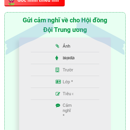
Gửi cảm nghĩ về cho Hội đồng
Đội Trung ương
Ảnh
avarta