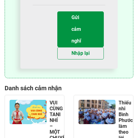
Gửi
cảm
nghĩ
Nhập lại
Danh sách cảm nhận
VUI
Thiếu
CÙNG
nhi
TANI
Bình
NHÍ
Phước
–
làm
MỘT
theo
CHUYÊN
lời