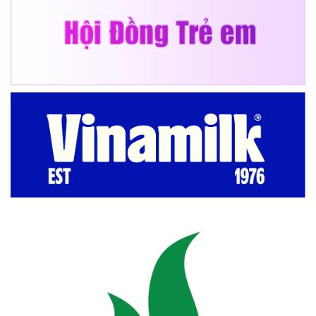
Đức Phong,
huyện Bù Đăng.
Một hoạt động
vừa phù hợp với
thiếu niên nhi
đồng, vừa giúp các
em rèn luyện tính
tiết kiệm chính là
phong trào kế
hoạch nhỏ. Tại
huyện Bù Gia
Mập, thiếu nhi
trong huyện luôn
tích cực tham gia
việc thu nhặt lon
bia, tập vở, sách
báo cũ để góp vào
nguồn quỹ kế