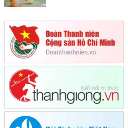
đồng để ủng hộ
xếp thời gian học tập phù
đồng bào vùng
hợp để tham gia ghi
hình. Trong thời gian tới,
bão lũ. Toản kể:
bên cạnh phát huy các
N
ăm nào con
em cùng dẫn chương
cũng bỏ heo, con
trình, nhóm biên tập sẽ
tiết kiệm tiền để
nghiên cứu để các em
mua đồ mới, để
cùng tham gia lên ý
tặng sinh nhật
tưởng, lựa chọn chủ đề
ba mẹ, em trai và
và nội dung phát sóng;
mua bánh kem.
đồng thời, xây dựng
Con để dành tiền
tuyến nội dung đa dạng
để đóng góp
hơn, gắn với nhu cầu của
giúp đỡ các bạn
các em.
học sinh nghèo
Hoàng Phúc (TH).
vượt khó. Con
thấy những việc
làm đó rất có ý
nghĩa”.
Có rất nhiều hoạt