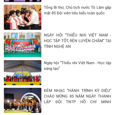
trang liệt sĩ.
Tổng Bí thư, Chủ tịch nước Tô Lâm gặp
5 điều Bác Hồ dạy
mặt 85 Đội viên tiêu biểu toàn quốc
thiếu nhi là nội
dung được triển
khai xuyên suốt
NGÀY HỘI “THIẾU NHI VIỆT NAM -
trong công tác đội
HỌC TẬP TỐT, RÈN LUYỆN CHĂM” TẠI
và phong trào
TỈNH NGHỆ AN
thiếu nhi, trở
thành phong trào
chung để đội viên,
Ngày hội “Thiếu nhi Việt Nam - Học tập
thiếu niên, nhi
sáng tạo”
đồng thi đua. Hội
đồng Đội tỉnh
cũng xác định, nội
ĐÊM NHẠC “HÀNH TRÌNH KỲ DIỆU”
dung của 5 điều
CHÀO MỪNG 85 NĂM NGÀY THÀNH
Bác Hồ dạy luôn
LẬP ĐỘI TNTP HỒ CHÍ MINH
giữ vững nhưng
(15/5/1941 - 15/5/2026)
cách thức triển