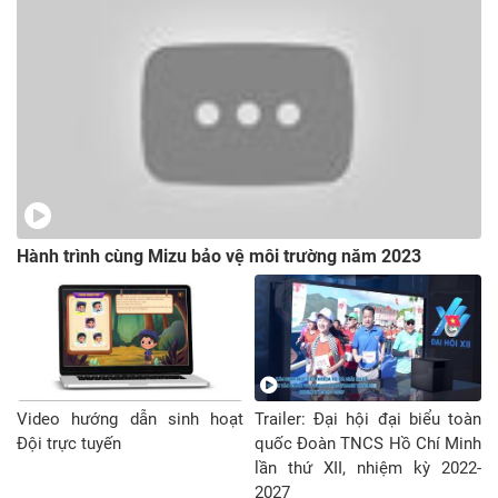
động đầu tiên của
Phan Nguyễn
Châu Anh, đội
viên Trường tiểu
học An Lộc B, thị
xã Bình Long, khi
đến lớp là lau
Nội dung Phong trào
bảng, sắp xếp lại
sưu tầm kỷ vật của Đội
bàn ghế cho ngay
TNTP Hồ Chí Minh
ngắn. “Lý do để
Hành trình cùng Mizu bảo vệ môi trường năm 2023
trong số phát sóng đầu
em thực hiện công
tiên
việc tình nguyện
Chương trình có thời
này mỗi ngày chỉ
lượng phù hợp, không
dài dòng lê thê, có tính
đơn giản là nhằm
giải trí cao. Mỗi tuần, nội
giúp lớp sạch sẽ
dung chương trình đa
hơn, gọn gàng
Video hướng dẫn sinh hoạt
Trailer: Đại hội đại biểu toàn
dạng, thường xuyên thay
hơn, để được đóng
Đội trực tuyến
quốc Đoàn TNCS Hồ Chí Minh
đổi, cập nhật theo từng
góp công sức nhỏ
lần thứ XII, nhiệm kỳ 2022-
chủ đề, chủ điểm năm
2027
bé của mình cho