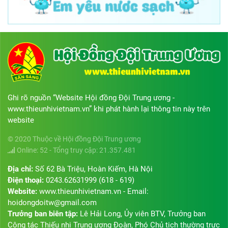
sinh giỏi các cấp.
Đặc biệt, phong
trào “Nghìn việc
tốt” được triển
khai râu rộng đến
từng thanh thiếu
nhi và xuất hiện
nhiều gương việc
Ghi rõ nguồn “Website Hội đồng Đội Trung ương -
tốt. Tiêu biểu năm
www.thieunhivietnam.vn” khi phát hành lại thông tin này trên
học 2019 – 2020,
website
em Thái Đình
Nhân, học sinh lớp
© 2020 Thuộc về Hội đồng Đội Trung ương
5A4, Trường tiểu
Online: 52 - Tổng truy cập: 21.357.481
học Đa Kia, huyện
Địa chỉ:
Số 62 Bà Triệu, Hoàn Kiếm, Hà Nội
Bù Gia Mập đã
Điện thoại:
0243.62631999 (618 - 619)
nhặt được 50 triệu
Website:
www.thieunhivietnam.vn - Email:
đồng và trả lại
hoidongdoitw@gmail.com
người đánh mất.
Trưởng ban biên tập:
Lê Hải Long, Ủy viên BTV, Trưởng ban
Qua hành động
Công tác Thiếu nhi Trung ương Đoàn, Phó Chủ tịch thường trực