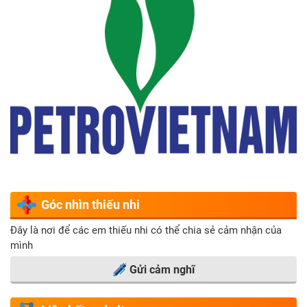
hoạch nhỏ của liên
đội. Những lon
bia, giấy cũ cứ thế
lại đầy dần trong
những ngôi nhà kế
hoạch nhỏ được
đặt tại sân trường.
Từng đội viên đều
rất hăng hái với
việc thu gom kế
hoạch nhỏ cùng
suy nghĩ: mỗi ký
giấy vụn hay 1 lon
Góc nhìn thiếu nhi
bia, chai nhựa sẽ
Đây là nơi để các em thiếu nhi có thể chia sẻ cảm nhận của
thêm 1 cơ hội để
mình
ngôi nhà của tình
bạn được xây
Gửi cảm nghĩ
dựng nên.
Cùng với đó, các