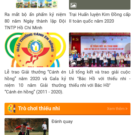
bạn đến trường”
em tiếp cận, lan tỏa tin
tích cực, hoạt động ý
em ít ăn quà vặt
Ra mắt bộ ấn phấm kỷ niệm
Trại Huấn luyện Kim Đồng cấp
nghĩa trong công tác đội.
hơn, dành dụm số
80 năm Ngày thành lập Đội
II toàn quốc năm 2020
Tên gọi Vui cùng TaNi nhí
tiền đó giúp các
TNTP Hồ Chí Minh
gợi lên sự tò mò, muốn
bạn khó khăn hơn
tìm hiểu thế giới, xã hội,
mình. Ba mẹ cũng
văn hoá cùng nhân vật
rất vui khi em làm
TaNi nhí.
điều đó”.
Không chỉ nuôi
heo đất ở trường
Lễ trao Giải thưởng “Cánh én
Lễ tổng kết và trao giải cuộc
để giúp đỡ
hồng” năm 2020 và Gala kỷ
thi "Bác Hồ với thiếu nhi -
những trường
niệm 10 năm Giải thưởng
thiếu nhi với Bác Hồ"
hợp học sinh khó
“Cánh én hồng” (2011 - 2020).
khăn, các đội
viên còn thực
Trò chơi thiếu nhi
Xem thêm
hiện việc nuôi
heo đất ở nhà và
Đánh quay
sẵn sàng “mổ
heo” ủng hộ khi