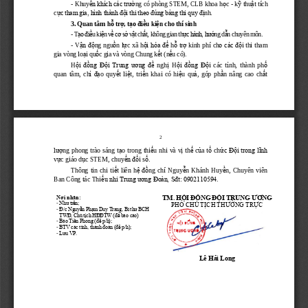
-
Khuy
ế
n khích các trư
ờ
ng có phòng STEM, CLB khoa h
ọ
c 
-
k
ỹ
thu
ậ
t tích 
c
ự
c tham gia, hình thành đ
ộ
i thi theo đúng b
ả
ng thi quy đ
ị
nh.
3. Quan tâm h
ỗ
tr
ợ
, t
ạ
o đi
ề
u ki
ệ
n cho thí sinh
-
T
ạ
o đi
ề
u ki
ệ
n v
ề
cơ s
ở
v
ậ
t ch
ấ
t, không gian th
ự
c hành, hư
ớ
ng d
ẫ
n chuyên môn.
-
V
ậ
n đ
ộ
ng  ngu
ồ
n  l
ự
c  xã  h
ộ
i hóa đ
ể
h
ỗ
tr
ợ
kinh  phí  ch
o các đ
ộ
i thi  tham 
gia vòng lo
ạ
i qu
ố
c gia và vòng Chung k
ế
t (n
ế
u có).
H
ộ
i đ
ồ
ng Đ
ộ
i Trung ương đ
ề
ngh
ị
H
ộ
i đ
ồ
ng Đ
ộ
i  các  t
ỉ
nh,  thành  ph
ố
quan  tâm,  ch
ỉ
đ
ạ
o  quy
ế
t  li
ệ
t,  tri
ể
n  khai  có  hi
ệ
u  qu
ả
,  góp  ph
ầ
n  nâng  cao  ch
ấ
t 
2
lư
ợ
ng phong trào sáng t
ạ
o trong thi
ế
u nhi và
v
ị
th
ế
c
ủ
a t
ổ
ch
ứ
c Đ
ộ
i trong lĩnh 
v
ự
c giáo d
ụ
c STEM, chuy
ể
n đ
ổ
i s
ố
.
Thông  tin  chi  ti
ế
t  liên  h
ệ
đ
ồ
ng  chí  Nguy
ễ
n  Khánh  Huy
ề
n,
Chuyên  viên 
Ban Công tác Thi
ế
u nhi Trung ương Đoàn, Sđt: 0902110594.
Nơi nhận:
TM. HỘI ĐỒNG ĐỘI TRUNG ƯƠNG
-
Như trên;
PHÓ CHỦ TỊCH THƯỜNG TRỰC
-
Đ/c Nguyễn Phạm Duy Trang, Bí thư BCH
TWĐ, Chủ tịch HĐĐTW (để báo cáo)
-
Báo Tiền Phong (để p/h);
-
BTV các tỉnh, thành đoàn (để p/h);
-
Lưu VP.
Lê Hải Long