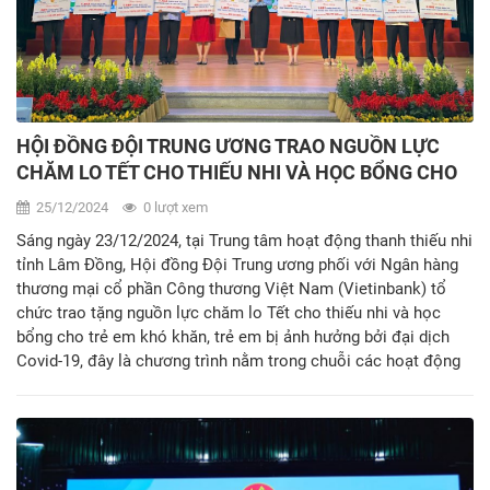
HỘI ĐỒNG ĐỘI TRUNG ƯƠNG TRAO NGUỒN LỰC
CHĂM LO TẾT CHO THIẾU NHI VÀ HỌC BỔNG CHO
TRẺ EM KHÓ KHĂN, TRẺ EM BỊ ẢNH HƯỞNG BỞI
25/12/2024
0 lượt xem
ĐẠI DỊCH COVID-19
Sáng ngày 23/12/2024, tại Trung tâm hoạt động thanh thiếu nhi
tỉnh Lâm Đồng, Hội đồng Đội Trung ương phối với Ngân hàng
thương mại cổ phần Công thương Việt Nam (Vietinbank) tổ
chức trao tặng nguồn lực chăm lo Tết cho thiếu nhi và học
bổng cho trẻ em khó khăn, trẻ em bị ảnh hưởng bởi đại dịch
Covid-19, đây là chương trình nằm trong chuỗi các hoạt động
chăm lo Tết Nguyên đán cho thiếu nhi với chủ đề “Xuân sẻ
chia - Tết yêu thương”.