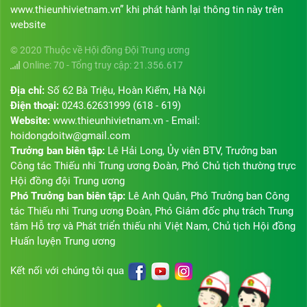
www.thieunhivietnam.vn” khi phát hành lại thông tin này trên
website
© 2020 Thuộc về Hội đồng Đội Trung ương
Online: 70 - Tổng truy cập: 21.356.617
Địa chỉ:
Số 62 Bà Triệu, Hoàn Kiếm, Hà Nội
Điện thoại:
0243.62631999 (618 - 619)
Website:
www.thieunhivietnam.vn - Email:
hoidongdoitw@gmail.com
Trưởng ban biên tập:
Lê Hải Long, Ủy viên BTV, Trưởng ban
Công tác Thiếu nhi Trung ương Đoàn, Phó Chủ tịch thường trực
Hội đồng đội Trung ương
Phó Trưởng ban biên tập:
Lê Anh Quân, Phó Trưởng ban Công
tác Thiếu nhi Trung ương Đoàn, Phó Giám đốc phụ trách Trung
tâm Hỗ trợ và Phát triển thiếu nhi Việt Nam, Chủ tịch Hội đồng
Huấn luyện Trung ương
Kết nối với chúng tôi qua