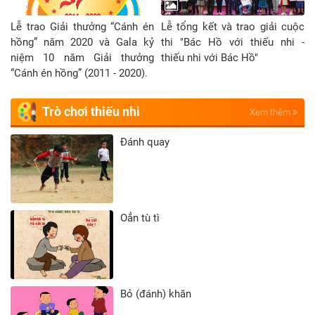
Lễ trao Giải thưởng “Cánh én
Lễ tổng kết và trao giải cuộc
hồng” năm 2020 và Gala kỷ
thi "Bác Hồ với thiếu nhi -
niệm 10 năm Giải thưởng
thiếu nhi với Bác Hồ"
“Cánh én hồng” (2011 - 2020).
Trò chơi thiếu nhi
Xem thêm
Đánh quay
Oẳn tù tì
Bỏ (đánh) khăn