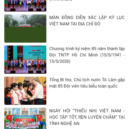
MÀN ĐỒNG DIỄN XÁC LẬP KỶ LỤC
VIỆT NAM TẠI ĐỊA CHỈ ĐỎ
Chương trình kỷ niệm 85 năm thành lập
Đội TNTP Hồ Chí Minh (15/5/1941 -
15/5/2026)
Tổng Bí thư, Chủ tịch nước Tô Lâm gặp
mặt 85 Đội viên tiêu biểu toàn quốc
NGÀY HỘI “THIẾU NHI VIỆT NAM -
HỌC TẬP TỐT, RÈN LUYỆN CHĂM” TẠI
TỈNH NGHỆ AN