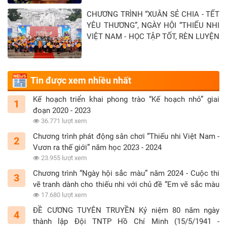
Tây Ninh - Khép lại hành trình “Xuân sẻ
CHƯƠNG TRÌNH “XUÂN SẺ CHIA - TẾT
chia - Tết yêu thương” năm 2026
YÊU THƯƠNG”, NGÀY HỘI “THIẾU NHI
VIỆT NAM - HỌC TẬP TỐT, RÈN LUYỆN
CHĂM” TẠI TỈNH TUYÊN QUANG
Tin được xem nhiều nhất
Kế hoạch triển khai phong trào “Kế hoạch nhỏ” giai
1
đoạn 2020 - 2023
36.771 lượt xem
Chương trình phát động sân chơi “Thiếu nhi Việt Nam -
2
Vươn ra thế giới” năm học 2023 - 2024
23.955 lượt xem
Chương trình “Ngày hội sắc màu” năm 2024 - Cuộc thi
3
vẽ tranh dành cho thiếu nhi với chủ đề “Em vẽ sắc màu
tình nguyện”
17.680 lượt xem
ĐỀ CƯƠNG TUYÊN TRUYỀN Kỷ niệm 80 năm ngày
4
thành lập Đội TNTP Hồ Chí Minh (15/5/1941 -