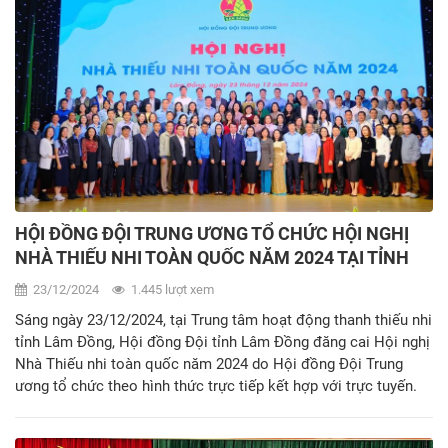
HỘI ĐỒNG ĐỘI TRUNG ƯƠNG TỔ CHỨC HỘI NGHỊ
NHÀ THIẾU NHI TOÀN QUỐC NĂM 2024 TẠI TỈNH
LÂM ĐỒNG
23/12/2024
1.445 lượt xem
Sáng ngày 23/12/2024, tại Trung tâm hoạt động thanh thiếu nhi
tỉnh Lâm Đồng, Hội đồng Đội tỉnh Lâm Đồng đăng cai Hội nghị
Nhà Thiếu nhi toàn quốc năm 2024 do Hội đồng Đội Trung
ương tổ chức theo hình thức trực tiếp kết hợp với trực tuyến.