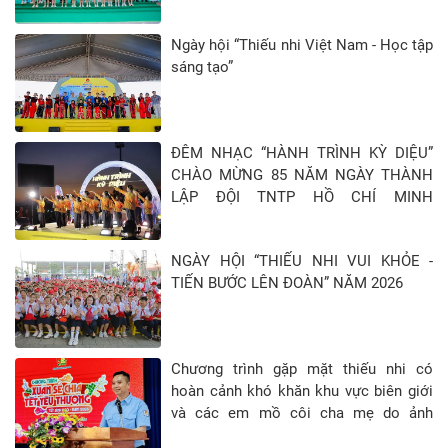
Ngày hội “Thiếu nhi Việt Nam - Học tập
sáng tạo”
ĐÊM NHẠC “HÀNH TRÌNH KỲ DIỆU”
CHÀO MỪNG 85 NĂM NGÀY THÀNH
LẬP ĐỘI TNTP HỒ CHÍ MINH
(15/5/1941 - 15/5/2026)
NGÀY HỘI “THIẾU NHI VUI KHỎE -
TIẾN BƯỚC LÊN ĐOÀN” NĂM 2026
Chương trình gặp mặt thiếu nhi có
hoàn cảnh khó khăn khu vực biên giới
và các em mồ côi cha mẹ do ảnh
hưởng của đại địch Covid-19 tại Tỉnh