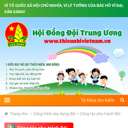
VÌ TỔ QUỐC XÃ HỘI CHỦ NGHĨA, VÌ LÝ TƯỞNG CỦA BÁC HỒ VĨ ĐẠI,
SẴN SÀNG!
Trang chủ
Công trình xây dựng đội
Công tác phụ trách Đội
Công tác phụ trách Đội