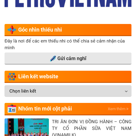
Góc nhìn thiếu nhi
Đây là nơi để các em thiếu nhi có thể chia sẻ cảm nhận của
mình
Gửi cảm nghĩ
Liên kết website
Nhóm tin mới cột phải
Xem thêm
TRI ÂN ĐƠN VỊ ĐỒNG HÀNH – CÔNG
TY CỔ PHẦN SỮA VIỆT NAM
(VINAMILK)