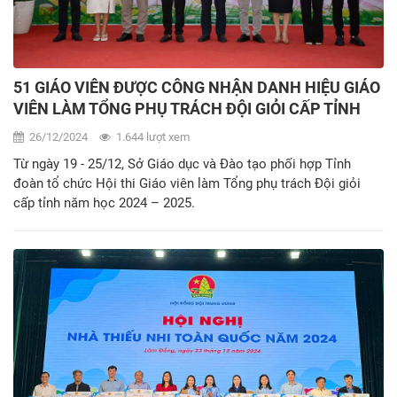
51 GIÁO VIÊN ĐƯỢC CÔNG NHẬN DANH HIỆU GIÁO
VIÊN LÀM TỔNG PHỤ TRÁCH ĐỘI GIỎI CẤP TỈNH
NĂM HỌC 2024 – 2025
26/12/2024
1.644 lượt xem
Từ ngày 19 - 25/12, Sở Giáo dục và Đào tạo phối hợp Tỉnh
đoàn tổ chức Hội thi Giáo viên làm Tổng phụ trách Đội giỏi
cấp tỉnh năm học 2024 – 2025.