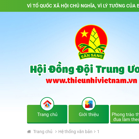
VÌ TỔ QUỐC XÃ HỘI CHỦ NGHĨA, VÌ LÝ TƯỞNG CỦA B
Trang chủ
Giới thiệu
Phong trào th
đua làm the
Trang chủ
Hệ thống văn bản
1