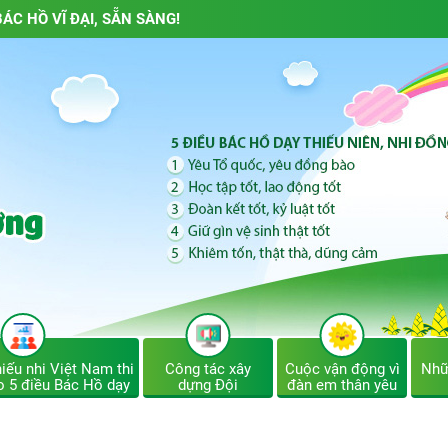
ÁC HỒ VĨ ĐẠI, SẴN SÀNG!
iếu nhi Việt Nam thi
Công tác xây
Cuộc vận động vì
Nhữ
o 5 điều Bác Hồ dạy
dựng Đội
đàn em thân yêu