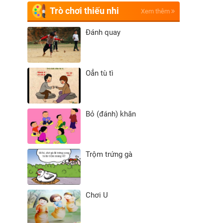
Trò chơi thiếu nhi
Xem thêm
Đánh quay
Oẳn tù tì
Bỏ (đánh) khăn
Trộm trứng gà
Chơi U