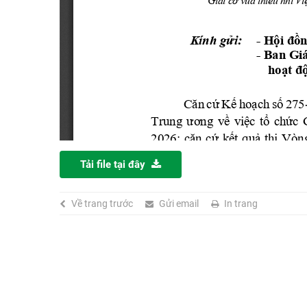
Tải file tại đây
Về trang trước
Gửi email
In trang