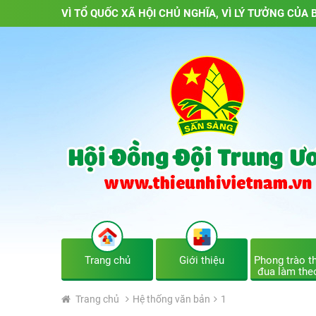
VÌ TỔ QUỐC XÃ HỘI CHỦ NGHĨA, VÌ LÝ TƯỞNG CỦA B
Trang chủ
Giới thiệu
Phong trào th
đua làm the
Trang chủ
Hệ thống văn bản
1