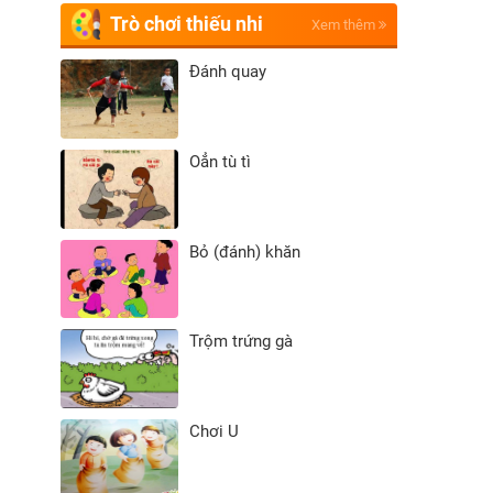
Trò chơi thiếu nhi
Xem thêm
Đánh quay
Oẳn tù tì
Bỏ (đánh) khăn
Trộm trứng gà
Chơi U