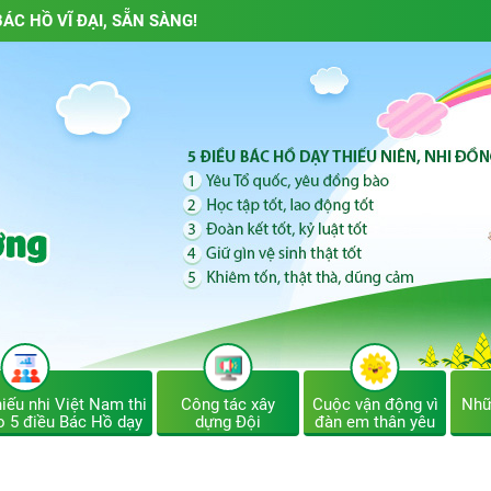
ÁC HỒ VĨ ĐẠI, SẴN SÀNG!
iếu nhi Việt Nam thi
Công tác xây
Cuộc vận động vì
Nhữ
o 5 điều Bác Hồ dạy
dựng Đội
đàn em thân yêu