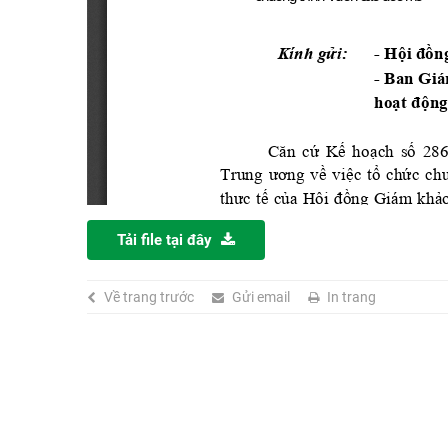
Tải file tại đây
Về trang trước
Gửi email
In trang