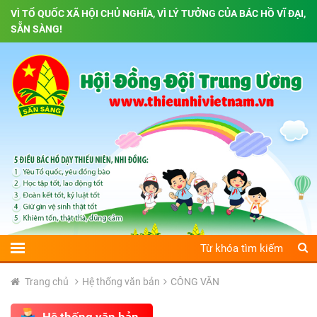
VÌ TỔ QUỐC XÃ HỘI CHỦ NGHĨA, VÌ LÝ TƯỞNG CỦA BÁC HỒ VĨ ĐẠI,
SẴN SÀNG!
Trang chủ
Hệ thống văn bản
CÔNG VĂN
Hệ thống văn bản