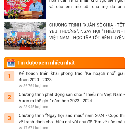
hoàn cảnh khó khăn khu vực biên giới
và các em mồ côi cha mẹ do ảnh
hưởng của đại địch Covid-19 tại Tỉnh
Tây Ninh - Khép lại hành trình “Xuân sẻ
CHƯƠNG TRÌNH “XUÂN SẺ CHIA - TẾT
chia - Tết yêu thương” năm 2026
YÊU THƯƠNG”, NGÀY HỘI “THIẾU NHI
VIỆT NAM - HỌC TẬP TỐT, RÈN LUYỆN
CHĂM” TẠI TỈNH TUYÊN QUANG
Tin được xem nhiều nhất
Kế hoạch triển khai phong trào “Kế hoạch nhỏ” giai
1
đoạn 2020 - 2023
36.764 lượt xem
Chương trình phát động sân chơi “Thiếu nhi Việt Nam -
2
Vươn ra thế giới” năm học 2023 - 2024
23.945 lượt xem
Chương trình “Ngày hội sắc màu” năm 2024 - Cuộc thi
3
vẽ tranh dành cho thiếu nhi với chủ đề “Em vẽ sắc màu
tình nguyện”
17.671 lượt xem