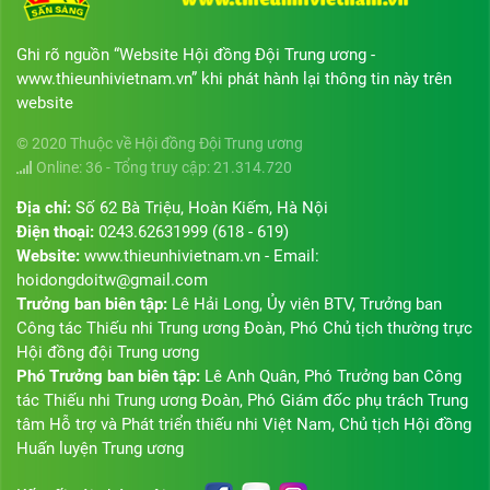
Ghi rõ nguồn “Website Hội đồng Đội Trung ương -
www.thieunhivietnam.vn” khi phát hành lại thông tin này trên
website
© 2020 Thuộc về Hội đồng Đội Trung ương
Online: 36 - Tổng truy cập: 21.314.720
Địa chỉ:
Số 62 Bà Triệu, Hoàn Kiếm, Hà Nội
Điện thoại:
0243.62631999 (618 - 619)
Website:
www.thieunhivietnam.vn - Email:
hoidongdoitw@gmail.com
Trưởng ban biên tập:
Lê Hải Long, Ủy viên BTV, Trưởng ban
Công tác Thiếu nhi Trung ương Đoàn, Phó Chủ tịch thường trực
Hội đồng đội Trung ương
Phó Trưởng ban biên tập:
Lê Anh Quân, Phó Trưởng ban Công
tác Thiếu nhi Trung ương Đoàn, Phó Giám đốc phụ trách Trung
tâm Hỗ trợ và Phát triển thiếu nhi Việt Nam, Chủ tịch Hội đồng
Huấn luyện Trung ương