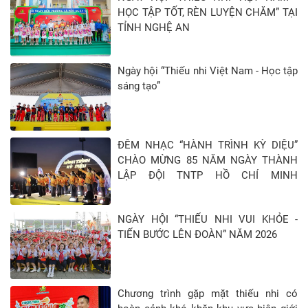
HỌC TẬP TỐT, RÈN LUYỆN CHĂM” TẠI
TỈNH NGHỆ AN
Ngày hội “Thiếu nhi Việt Nam - Học tập
sáng tạo”
ĐÊM NHẠC “HÀNH TRÌNH KỲ DIỆU”
CHÀO MỪNG 85 NĂM NGÀY THÀNH
LẬP ĐỘI TNTP HỒ CHÍ MINH
(15/5/1941 - 15/5/2026)
NGÀY HỘI “THIẾU NHI VUI KHỎE -
TIẾN BƯỚC LÊN ĐOÀN” NĂM 2026
Chương trình gặp mặt thiếu nhi có