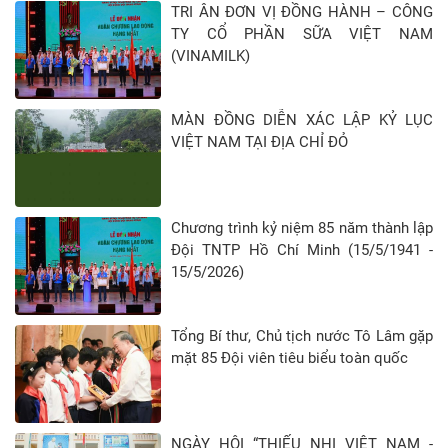
TRI ÂN ĐƠN VỊ ĐỒNG HÀNH – CÔNG
TY CỔ PHẦN SỮA VIỆT NAM
(VINAMILK)
MÀN ĐỒNG DIỄN XÁC LẬP KỶ LỤC
VIỆT NAM TẠI ĐỊA CHỈ ĐỎ
Chương trình kỷ niệm 85 năm thành lập
Đội TNTP Hồ Chí Minh (15/5/1941 -
15/5/2026)
Tổng Bí thư, Chủ tịch nước Tô Lâm gặp
mặt 85 Đội viên tiêu biểu toàn quốc
NGÀY HỘI “THIẾU NHI VIỆT NAM -