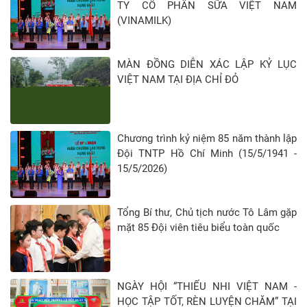
TY CỔ PHẦN SỮA VIỆT NAM
(VINAMILK)
MÀN ĐỒNG DIỄN XÁC LẬP KỶ LỤC
VIỆT NAM TẠI ĐỊA CHỈ ĐỎ
Chương trình kỷ niệm 85 năm thành lập
Đội TNTP Hồ Chí Minh (15/5/1941 -
15/5/2026)
Tổng Bí thư, Chủ tịch nước Tô Lâm gặp
mặt 85 Đội viên tiêu biểu toàn quốc
NGÀY HỘI “THIẾU NHI VIỆT NAM -
HỌC TẬP TỐT, RÈN LUYỆN CHĂM” TẠI