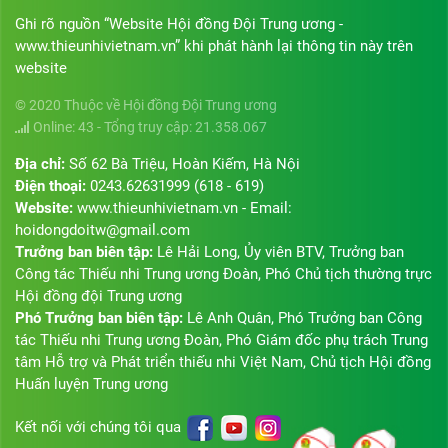
Ghi rõ nguồn “Website Hội đồng Đội Trung ương -
www.thieunhivietnam.vn” khi phát hành lại thông tin này trên
website
© 2020 Thuộc về Hội đồng Đội Trung ương
Online: 43 - Tổng truy cập: 21.358.067
Địa chỉ:
Số 62 Bà Triệu, Hoàn Kiếm, Hà Nội
Điện thoại:
0243.62631999 (618 - 619)
Website:
www.thieunhivietnam.vn - Email:
hoidongdoitw@gmail.com
Trưởng ban biên tập:
Lê Hải Long, Ủy viên BTV, Trưởng ban
Công tác Thiếu nhi Trung ương Đoàn, Phó Chủ tịch thường trực
Hội đồng đội Trung ương
Phó Trưởng ban biên tập:
Lê Anh Quân, Phó Trưởng ban Công
tác Thiếu nhi Trung ương Đoàn, Phó Giám đốc phụ trách Trung
tâm Hỗ trợ và Phát triển thiếu nhi Việt Nam, Chủ tịch Hội đồng
Huấn luyện Trung ương
Kết nối với chúng tôi qua