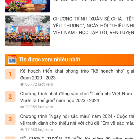
hưởng của đại địch Covid-19 tại Tỉnh
Tây Ninh - Khép lại hành trình “Xuân sẻ
CHƯƠNG TRÌNH “XUÂN SẺ CHIA - TẾT
chia - Tết yêu thương” năm 2026
YÊU THƯƠNG”, NGÀY HỘI “THIẾU NHI
VIỆT NAM - HỌC TẬP TỐT, RÈN LUYỆN
CHĂM” TẠI TỈNH TUYÊN QUANG
Tin được xem nhiều nhất
Kế hoạch triển khai phong trào “Kế hoạch nhỏ” giai
1
đoạn 2020 - 2023
36.772 lượt xem
Chương trình phát động sân chơi “Thiếu nhi Việt Nam -
2
Vươn ra thế giới” năm học 2023 - 2024
23.956 lượt xem
Chương trình “Ngày hội sắc màu” năm 2024 - Cuộc thi
3
vẽ tranh dành cho thiếu nhi với chủ đề “Em vẽ sắc màu
tình nguyện”
17.680 lượt xem
ĐỀ CƯƠNG TUYÊN TRUYỀN Kỷ niệm 80 năm ngày