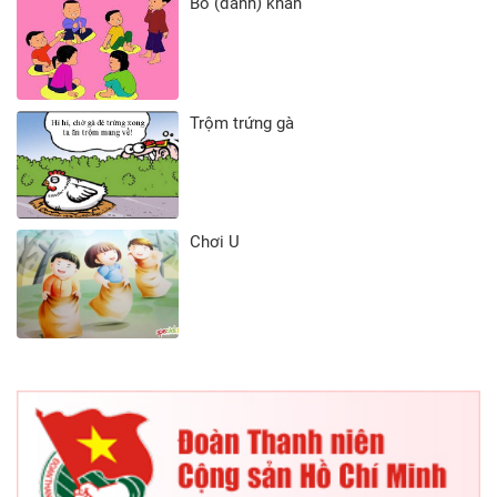
Bỏ (đánh) khăn
Trộm trứng gà
Chơi U