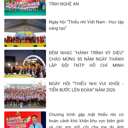
TỈNH NGHỆ AN
Ngày hội “Thiếu nhi Việt Nam - Học tập
sáng tạo”
ĐÊM NHẠC “HÀNH TRÌNH KỲ DIỆU”
CHÀO MỪNG 85 NĂM NGÀY THÀNH
LẬP ĐỘI TNTP HỒ CHÍ MINH
(15/5/1941 - 15/5/2026)
NGÀY HỘI “THIẾU NHI VUI KHỎE -
TIẾN BƯỚC LÊN ĐOÀN” NĂM 2026
Chương trình gặp mặt thiếu nhi có
hoàn cảnh khó khăn khu vực biên giới
và các em mồ côi cha mẹ do ảnh