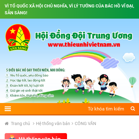
VÌ TỔ QUỐC XÃ HỘI CHỦ NGHĨA, VÌ LÝ TƯỞNG CỦA BÁC HỒ VĨ ĐẠI,
SẴN SÀNG!
Trang chủ
Hệ thống văn bản
CÔNG VĂN
Hệ thống văn bản