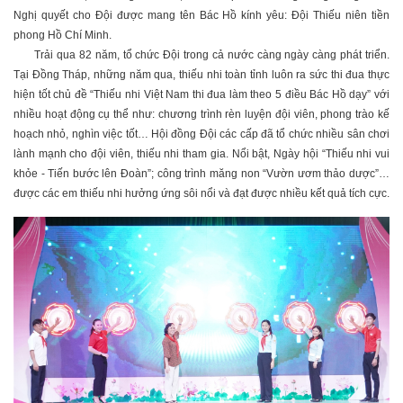
Nghị quyết cho Đội được mang tên Bác Hồ kính yêu: Đội Thiếu niên tiền
phong Hồ Chí Minh.
Trải qua 82 năm, tổ chức Đội trong cả nước càng ngày càng phát triển.
Tại Đồng Tháp, những năm qua, thiếu nhi toàn tỉnh luôn ra sức thi đua thực
hiện tốt chủ đề “Thiếu nhi Việt Nam thi đua làm theo 5 điều Bác Hồ dạy” với
nhiều hoạt động cụ thể như: chương trình rèn luyện đội viên, phong trào kế
hoạch nhỏ, nghìn việc tốt… Hội đồng Đội các cấp đã tổ chức nhiều sân chơi
lành mạnh cho đội viên, thiếu nhi tham gia. Nổi bật, Ngày hội “Thiếu nhi vui
khỏe - Tiến bước lên Đoàn”; công trình măng non “Vườn ươm thảo dược”…
được các em thiếu nhi hưởng ứng sôi nổi và đạt được nhiều kết quả tích cực.