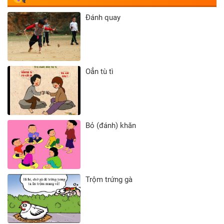
Đánh quay
Oẳn tù tì
Bỏ (đánh) khăn
Trộm trứng gà