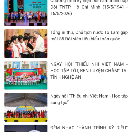
Chương trình kỷ niệm 85 năm thành lập
Đội TNTP Hồ Chí Minh (15/5/1941 -
15/5/2026)
Tổng Bí thư, Chủ tịch nước Tô Lâm gặp
mặt 85 Đội viên tiêu biểu toàn quốc
NGÀY HỘI “THIẾU NHI VIỆT NAM -
HỌC TẬP TỐT, RÈN LUYỆN CHĂM” TẠI
TỈNH NGHỆ AN
Ngày hội “Thiếu nhi Việt Nam - Học tập
sáng tạo”
ĐÊM NHẠC “HÀNH TRÌNH KỲ DIỆU”