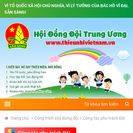
VÌ TỔ QUỐC XÃ HỘI CHỦ NGHĨA, VÌ LÝ TƯỞNG CỦA BÁC HỒ VĨ ĐẠI,
SẴN SÀNG!
Trang chủ
Công trình xây dựng đội
Công tác phụ trách Đội
Công tác phụ trách Đội