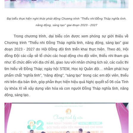
Đại biểu thực hiện nghi thức phát động Chương trình "Thiếu nhi Đồng Tháp nghĩa tình,
năng động, sáng tạo" giai đoạn 2023 - 2027
Trong chương trình, đại biểu còn được xem phóng sự giới thiệu về
Chương trình “Thiếu nhi Đồng Tháp nghĩa tình, năng động, sáng tạo” giai
đoạn 2023 - 2027 do Hội Đồng đội tỉnh triển khai thực hiện. Theo đó, Hội
đồng Đội các cấp sẽ tổ chức các hoạt động cho đội viên, thiếu nhi tham gia
như: tổ chức đến với địa chỉ đỏ, giao lưu với nhân chứng lịch sử, các cuộc thi
tìm hiểu về Đồng Tháp; ngày hội STEM, Học kỳ Quân đội… nhằm phát huy
phẩm chất “nghĩa tình”, “năng động”, “sáng tạo” trong các em đội viên, thiếu
nhi trên địa bàn tỉnh, góp phần thực hiện hiệu quả Nghị quyết số 06 của Tỉnh
ủy khóa XI về xây dựng văn hóa và con người Đồng Tháp nghĩa tình, năng
động, sáng tạo.