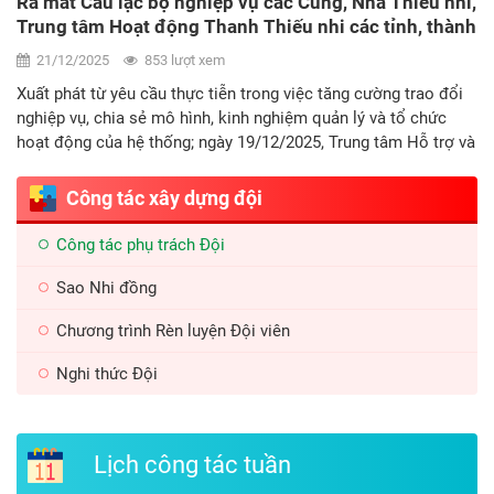
HỘI NGHỊ TỔNG KẾT CÔNG TÁC ĐỘI VÀ PHONG TRÀO
THIẾU NHI NĂM HỌC 2024 - 2025, TRIỂN KHAI
NHIỆM VỤ NĂM HỌC 2025 - 2026
09/08/2025
7.190 lượt xem
Sáng ngày 09/8/2025 tại Hà Nội, Hội đồng Đội Trung ương tổ
chức Hội nghị tổng kết công tác Đội và phong trào thiếu nhi
năm học 2024 - 2025, triển khai nhiệm vụ năm học 2025 - 2026
Công tác xây dựng đội
Công tác phụ trách Đội
Sao Nhi đồng
Chương trình Rèn luyện Đội viên
Nghi thức Đội
Lịch công tác tuần