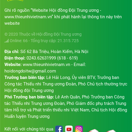
Ghi rõ nguồn “Website Hội đồng Đội Trung ương -
www.thieunhivietnam.vn” khi phát hành lại thông tin này trên
website
© 2020 Thuộc về Hội đồng Đội Trung ương
Online: 66 - Tổng truy cập: 21.315.725
Địa chỉ:
Số 62 Bà Triệu, Hoàn Kiếm, Hà Nội
Điện thoại:
0243.62631999 (618 - 619)
Website:
www.thieunhivietnam.vn - Email:
hoidongdoitw@gmail.com
Trưởng ban biên tập:
Lê Hải Long, Ủy viên BTV, Trưởng ban
Công tác Thiếu nhi Trung ương Đoàn, Phó Chủ tịch thường trực
Hội đồng đội Trung ương
Phó Trưởng ban biên tập:
Lê Anh Quân, Phó Trưởng ban Công
tác Thiếu nhi Trung ương Đoàn, Phó Giám đốc phụ trách Trung
tâm Hỗ trợ và Phát triển thiếu nhi Việt Nam, Chủ tịch Hội đồng
Huấn luyện Trung ương
Kết nối với chúng tôi qua