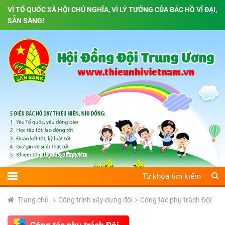
VÌ TỔ QUỐC XÃ HỘI CHỦ NGHĨA, VÌ LÝ TƯỞNG CỦA BÁC HỒ VĨ ĐẠI,
SẴN SÀNG!
Trang chủ
Công trình xây dựng đội
Công tác phụ trách Đội
Công tác phụ trách Đội