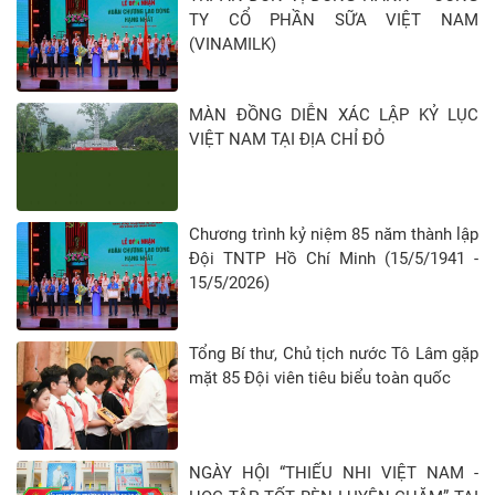
TY CỔ PHẦN SỮA VIỆT NAM
(VINAMILK)
MÀN ĐỒNG DIỄN XÁC LẬP KỶ LỤC
VIỆT NAM TẠI ĐỊA CHỈ ĐỎ
Chương trình kỷ niệm 85 năm thành lập
Đội TNTP Hồ Chí Minh (15/5/1941 -
15/5/2026)
Tổng Bí thư, Chủ tịch nước Tô Lâm gặp
mặt 85 Đội viên tiêu biểu toàn quốc
NGÀY HỘI “THIẾU NHI VIỆT NAM -