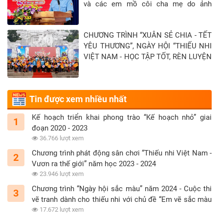
và các em mồ côi cha mẹ do ảnh
hưởng của đại địch Covid-19 tại Tỉnh
Tây Ninh - Khép lại hành trình “Xuân sẻ
CHƯƠNG TRÌNH “XUÂN SẺ CHIA - TẾT
chia - Tết yêu thương” năm 2026
YÊU THƯƠNG”, NGÀY HỘI “THIẾU NHI
VIỆT NAM - HỌC TẬP TỐT, RÈN LUYỆN
CHĂM” TẠI TỈNH TUYÊN QUANG
Tin được xem nhiều nhất
Kế hoạch triển khai phong trào “Kế hoạch nhỏ” giai
1
đoạn 2020 - 2023
36.766 lượt xem
Chương trình phát động sân chơi “Thiếu nhi Việt Nam -
2
Vươn ra thế giới” năm học 2023 - 2024
23.946 lượt xem
Chương trình “Ngày hội sắc màu” năm 2024 - Cuộc thi
3
vẽ tranh dành cho thiếu nhi với chủ đề “Em vẽ sắc màu
tình nguyện”
17.672 lượt xem