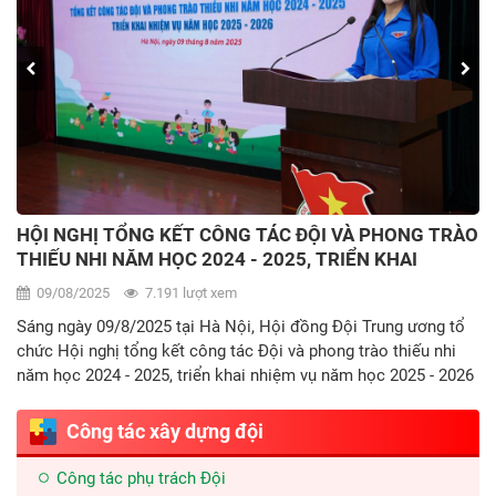
XÁC LẬP KỶ LỤC VIỆT NAM VỚI CHỦ ĐỀ “RỰC SÁNG
CỜ HỒNG - VÌ ĐÀN EM THÂN YÊU”
22/06/2025
2.144 lượt xem
Hình ảnh hàng trăm lá cờ đỏ sao vàng tung bay rực rỡ đã tạo
nên một bức tranh sinh động, khơi dậy niềm tự hào dân tộc,
khát vọng cống hiến và tình yêu cháy bỏng dành trọn cho thế
hệ tương lai.
Công tác xây dựng đội
Công tác phụ trách Đội