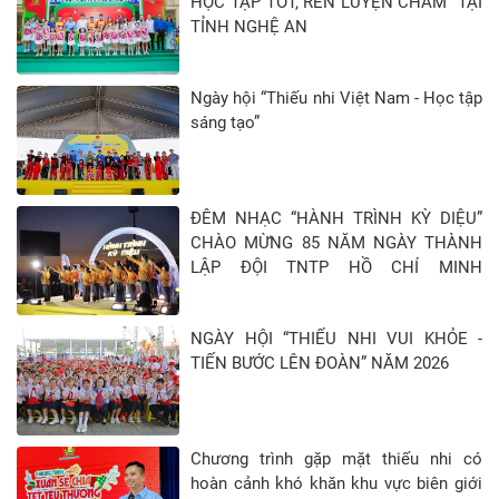
HỌC TẬP TỐT, RÈN LUYỆN CHĂM” TẠI
TỈNH NGHỆ AN
Ngày hội “Thiếu nhi Việt Nam - Học tập
sáng tạo”
ĐÊM NHẠC “HÀNH TRÌNH KỲ DIỆU”
CHÀO MỪNG 85 NĂM NGÀY THÀNH
LẬP ĐỘI TNTP HỒ CHÍ MINH
(15/5/1941 - 15/5/2026)
NGÀY HỘI “THIẾU NHI VUI KHỎE -
TIẾN BƯỚC LÊN ĐOÀN” NĂM 2026
Chương trình gặp mặt thiếu nhi có
hoàn cảnh khó khăn khu vực biên giới