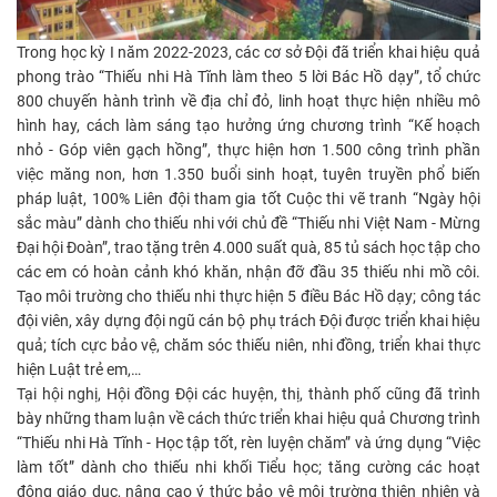
Trong học kỳ I năm 2022-2023, các cơ sở Đội đã triển khai hiệu quả
phong trào “Thiếu nhi Hà Tĩnh làm theo 5 lời Bác Hồ dạy”, tổ chức
800 chuyến hành trình về địa chỉ đỏ, linh hoạt thực hiện nhiều mô
hình hay, cách làm sáng tạo hưởng ứng chương trình “Kế hoạch
nhỏ - Góp viên gạch hồng”, thực hiện hơn 1.500 công trình phần
việc măng non, hơn 1.350 buổi sinh hoạt, tuyên truyền phổ biến
pháp luật, 100% Liên đội tham gia tốt Cuộc thi vẽ tranh “Ngày hội
sắc màu” dành cho thiếu nhi với chủ đề “Thiếu nhi Việt Nam - Mừng
Đại hội Đoàn”, trao tặng trên 4.000 suất quà, 85 tủ sách học tập cho
các em có hoàn cảnh khó khăn, nhận đỡ đầu 35 thiếu nhi mồ côi.
Tạo môi trường cho thiếu nhi thực hiện 5 điều Bác Hồ dạy; công tác
đội viên, xây dựng đội ngũ cán bộ phụ trách Đội được triển khai hiệu
quả; tích cực bảo vệ, chăm sóc thiếu niên, nhi đồng, triển khai thực
hiện Luật trẻ em,…
Tại hội nghị, Hội đồng Đội các huyện, thị, thành phố cũng đã trình
bày những tham luận về cách thức triển khai hiệu quả Chương trình
“Thiếu nhi Hà Tĩnh - Học tập tốt, rèn luyện chăm” và ứng dụng “Việc
làm tốt” dành cho thiếu nhi khối Tiểu học; tăng cường các hoạt
động giáo dục, nâng cao ý thức bảo vệ môi trường thiên nhiên và