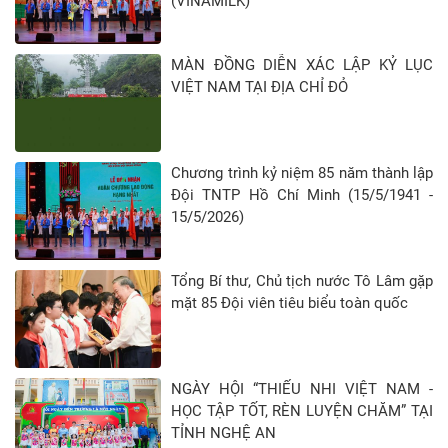
(VINAMILK)
MÀN ĐỒNG DIỄN XÁC LẬP KỶ LỤC
VIỆT NAM TẠI ĐỊA CHỈ ĐỎ
Chương trình kỷ niệm 85 năm thành lập
Đội TNTP Hồ Chí Minh (15/5/1941 -
15/5/2026)
Tổng Bí thư, Chủ tịch nước Tô Lâm gặp
mặt 85 Đội viên tiêu biểu toàn quốc
NGÀY HỘI “THIẾU NHI VIỆT NAM -
HỌC TẬP TỐT, RÈN LUYỆN CHĂM” TẠI
TỈNH NGHỆ AN