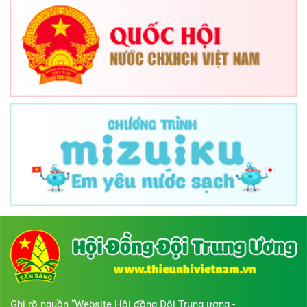
Ghi rõ nguồn “Website Hội đồng Đội Trung ương -