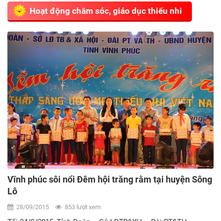
Hoạt động chăm sóc, giáo dục thiếu nhi
Vĩnh phúc sôi nổi Đêm hội trăng rằm tại huyện Sông
Lô
28/09/2015
853 lượt xem