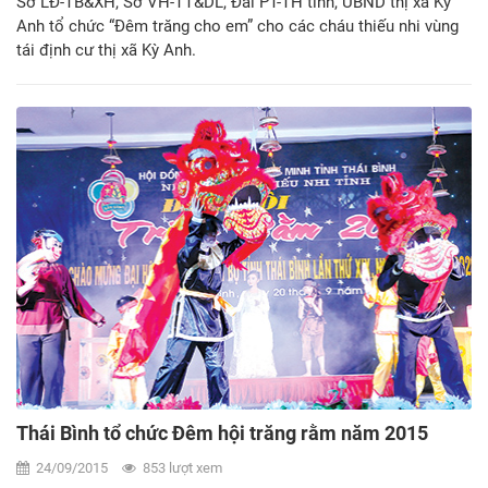
Sở LĐ-TB&XH, Sở VH-TT&DL, Đài PT-TH tỉnh, UBND thị xã Kỳ
Anh tổ chức “Đêm trăng cho em” cho các cháu thiếu nhi vùng
tái định cư thị xã Kỳ Anh.
Thái Bình tổ chức Đêm hội trăng rằm năm 2015
24/09/2015
853 lượt xem