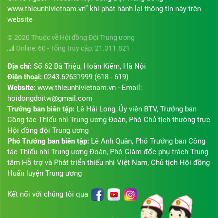
www.thieunhivietnam.vn” khi phát hành lại thông tin này trên
website
© 2020 Thuộc về Hội đồng Đội Trung ương
Online: 60 - Tổng truy cập: 21.311.821
Địa chỉ:
Số 62 Bà Triệu, Hoàn Kiếm, Hà Nội
Điện thoại:
0243.62631999 (618 - 619)
Website:
www.thieunhivietnam.vn - Email:
hoidongdoitw@gmail.com
Trưởng ban biên tập:
Lê Hải Long, Ủy viên BTV, Trưởng ban
Công tác Thiếu nhi Trung ương Đoàn, Phó Chủ tịch thường trực
Hội đồng đội Trung ương
Phó Trưởng ban biên tập:
Lê Anh Quân, Phó Trưởng ban Công
tác Thiếu nhi Trung ương Đoàn, Phó Giám đốc phụ trách Trung
tâm Hỗ trợ và Phát triển thiếu nhi Việt Nam, Chủ tịch Hội đồng
Huấn luyện Trung ương
Kết nối với chúng tôi qua