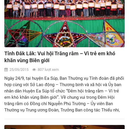
Tỉnh Đắk Lắk: Vui hội Trăng rằm – Vì trẻ em khó
khăn vùng Biên giới
25/09/2015
807 lượt xem
Ngày 24/9, tại huyện Ea Súp, Ban Thường vụ Tỉnh đoàn đã phối
hợp cùng với Sở Lao động – Thương binh và xã hội và Ủy ban
nhân dân Huyện Ea Súp tổ chức “Đêm hội trăng rằm – Vì trẻ
em khó khăn vùng Biên giới”. Về chung vui trong Đêm Hội
trăng rằm có Đồng chí Nguyễn Phú Trường – Ủy viên Ban
Thường vụ Trung ương Đoàn, Trưởng Ban công tác Thiếu nhi,
Phó Chủ tịch Thường trực Hội đồng Đội Trung ương và các
đồng chí lãnh đạo tỉnh, Uỷ Ban nhân dân tỉnh.