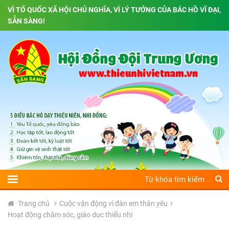
VÌ TỔ QUỐC XÃ HỘI CHỦ NGHĨA, VÌ LÝ TƯỞNG CỦA BÁC HỒ VĨ ĐẠI,
SẴN SÀNG!
Trang chủ
Cuộc vận động vì đàn em thân yêu
Hoạt động chăm sóc, giáo dục thiếu nhi