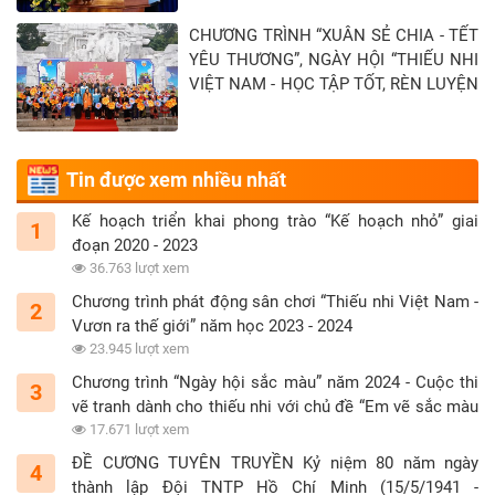
Tây Ninh - Khép lại hành trình “Xuân sẻ
CHƯƠNG TRÌNH “XUÂN SẺ CHIA - TẾT
chia - Tết yêu thương” năm 2026
YÊU THƯƠNG”, NGÀY HỘI “THIẾU NHI
VIỆT NAM - HỌC TẬP TỐT, RÈN LUYỆN
CHĂM” TẠI TỈNH TUYÊN QUANG
Tin được xem nhiều nhất
Kế hoạch triển khai phong trào “Kế hoạch nhỏ” giai
1
đoạn 2020 - 2023
36.763 lượt xem
Chương trình phát động sân chơi “Thiếu nhi Việt Nam -
2
Vươn ra thế giới” năm học 2023 - 2024
23.945 lượt xem
Chương trình “Ngày hội sắc màu” năm 2024 - Cuộc thi
3
vẽ tranh dành cho thiếu nhi với chủ đề “Em vẽ sắc màu
tình nguyện”
17.671 lượt xem
ĐỀ CƯƠNG TUYÊN TRUYỀN Kỷ niệm 80 năm ngày
4
thành lập Đội TNTP Hồ Chí Minh (15/5/1941 -