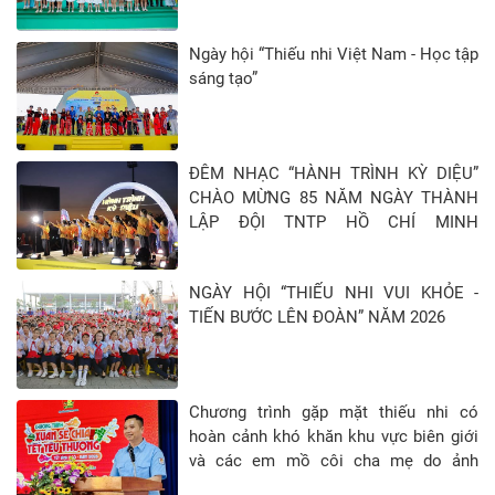
Ngày hội “Thiếu nhi Việt Nam - Học tập
sáng tạo”
ĐÊM NHẠC “HÀNH TRÌNH KỲ DIỆU”
CHÀO MỪNG 85 NĂM NGÀY THÀNH
LẬP ĐỘI TNTP HỒ CHÍ MINH
(15/5/1941 - 15/5/2026)
NGÀY HỘI “THIẾU NHI VUI KHỎE -
TIẾN BƯỚC LÊN ĐOÀN” NĂM 2026
Chương trình gặp mặt thiếu nhi có
hoàn cảnh khó khăn khu vực biên giới
và các em mồ côi cha mẹ do ảnh
hưởng của đại địch Covid-19 tại Tỉnh