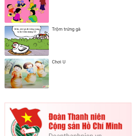
Trộm trứng gà
Chơi U