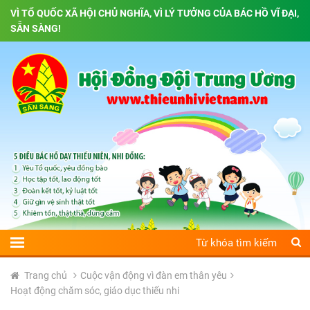
VÌ TỔ QUỐC XÃ HỘI CHỦ NGHĨA, VÌ LÝ TƯỞNG CỦA BÁC HỒ VĨ ĐẠI,
SẴN SÀNG!
Trang chủ
Cuộc vận động vì đàn em thân yêu
Hoạt động chăm sóc, giáo dục thiếu nhi