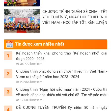
hưởng của đại địch Covid-19 tại Tỉnh
Tây Ninh - Khép lại hành trình “Xuân sẻ
CHƯƠNG TRÌNH “XUÂN SẺ CHIA - TẾT
chia - Tết yêu thương” năm 2026
YÊU THƯƠNG”, NGÀY HỘI “THIẾU NHI
VIỆT NAM - HỌC TẬP TỐT, RÈN LUYỆN
CHĂM” TẠI TỈNH TUYÊN QUANG
Tin được xem nhiều nhất
Kế hoạch triển khai phong trào “Kế hoạch nhỏ” giai
1
đoạn 2020 - 2023
36.772 lượt xem
Chương trình phát động sân chơi “Thiếu nhi Việt Nam -
2
Vươn ra thế giới” năm học 2023 - 2024
23.956 lượt xem
Chương trình “Ngày hội sắc màu” năm 2024 - Cuộc thi
3
vẽ tranh dành cho thiếu nhi với chủ đề “Em vẽ sắc màu
tình nguyện”
17.680 lượt xem
ĐỀ CƯƠNG TUYÊN TRUYỀN Kỷ niệm 80 năm ngày
4