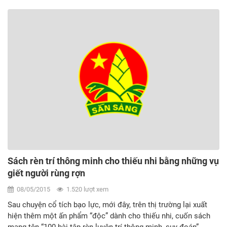
bao giờ ta hiểu được một điều đơn giản: Mỗi chúng ta chỉ là
một phần nhỏ của thế giới rộng lớn bên ngoài khung cửa nhà
mình.
Sách rèn trí thông minh cho thiếu nhi bằng những vụ
giết người rùng rợn
08/05/2015
1.520 lượt xem
Sau chuyện cổ tích bạo lực, mới đây, trên thị trường lại xuất
hiện thêm một ấn phẩm “độc” dành cho thiếu nhi, cuốn sách