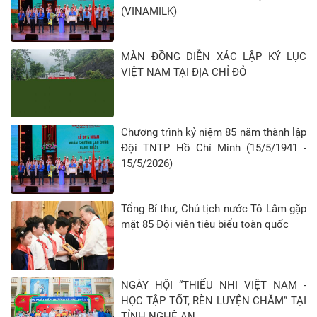
(VINAMILK)
MÀN ĐỒNG DIỄN XÁC LẬP KỶ LỤC
VIỆT NAM TẠI ĐỊA CHỈ ĐỎ
Chương trình kỷ niệm 85 năm thành lập
Đội TNTP Hồ Chí Minh (15/5/1941 -
15/5/2026)
Tổng Bí thư, Chủ tịch nước Tô Lâm gặp
mặt 85 Đội viên tiêu biểu toàn quốc
NGÀY HỘI “THIẾU NHI VIỆT NAM -
HỌC TẬP TỐT, RÈN LUYỆN CHĂM” TẠI
TỈNH NGHỆ AN