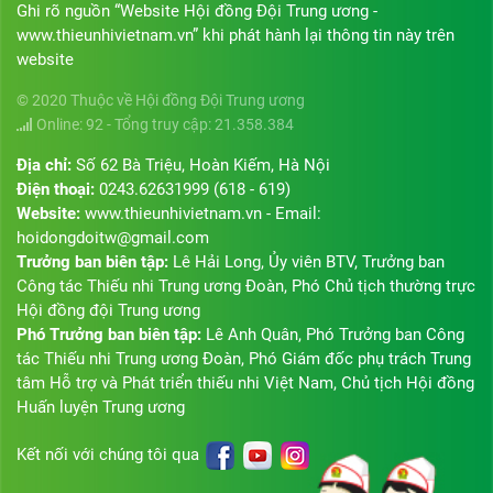
Ghi rõ nguồn “Website Hội đồng Đội Trung ương -
www.thieunhivietnam.vn” khi phát hành lại thông tin này trên
website
© 2020 Thuộc về Hội đồng Đội Trung ương
Online: 92 - Tổng truy cập: 21.358.384
Địa chỉ:
Số 62 Bà Triệu, Hoàn Kiếm, Hà Nội
Điện thoại:
0243.62631999 (618 - 619)
Website:
www.thieunhivietnam.vn - Email:
hoidongdoitw@gmail.com
Trưởng ban biên tập:
Lê Hải Long, Ủy viên BTV, Trưởng ban
Công tác Thiếu nhi Trung ương Đoàn, Phó Chủ tịch thường trực
Hội đồng đội Trung ương
Phó Trưởng ban biên tập:
Lê Anh Quân, Phó Trưởng ban Công
tác Thiếu nhi Trung ương Đoàn, Phó Giám đốc phụ trách Trung
tâm Hỗ trợ và Phát triển thiếu nhi Việt Nam, Chủ tịch Hội đồng
Huấn luyện Trung ương
Kết nối với chúng tôi qua