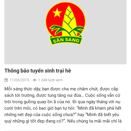
Thông báo tuyển sinh trại hè
11/05/2015
1.048 lượt xem
Mỗi sáng thức dậy, bạn được cha mẹ chăm chút, được cắp
sách tới trường, được tung tăng vui đùa… Cuộc sống vẫn cứ
trôi trong guồng quay ồn ã của nó. Đi qua ngày tháng với nụ
cười trên môi, có bao giờ bạn tự hỏi: “Mình đã khám phá hết
những nét đẹp của cuộc sống chưa?” hay “Mình đã biết yêu
quý những gì tốt đẹp đang có?”. Nếu chúng ta mãi mãi chỉ là
một đứa trẻ sống trong vòng tay bao bọc của cha mẹ, thì đến