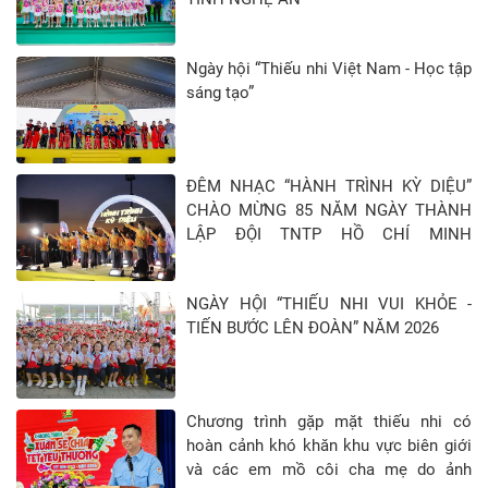
Ngày hội “Thiếu nhi Việt Nam - Học tập
sáng tạo”
ĐÊM NHẠC “HÀNH TRÌNH KỲ DIỆU”
CHÀO MỪNG 85 NĂM NGÀY THÀNH
LẬP ĐỘI TNTP HỒ CHÍ MINH
(15/5/1941 - 15/5/2026)
NGÀY HỘI “THIẾU NHI VUI KHỎE -
TIẾN BƯỚC LÊN ĐOÀN” NĂM 2026
Chương trình gặp mặt thiếu nhi có
hoàn cảnh khó khăn khu vực biên giới
và các em mồ côi cha mẹ do ảnh