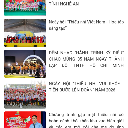
TỈNH NGHỆ AN
Ngày hội “Thiếu nhi Việt Nam - Học tập
sáng tạo”
ĐÊM NHẠC “HÀNH TRÌNH KỲ DIỆU”
CHÀO MỪNG 85 NĂM NGÀY THÀNH
LẬP ĐỘI TNTP HỒ CHÍ MINH
(15/5/1941 - 15/5/2026)
NGÀY HỘI “THIẾU NHI VUI KHỎE -
TIẾN BƯỚC LÊN ĐOÀN” NĂM 2026
Chương trình gặp mặt thiếu nhi có
hoàn cảnh khó khăn khu vực biên giới
và các em mồ côi cha mẹ do ảnh