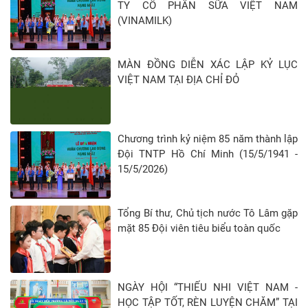
TY CỔ PHẦN SỮA VIỆT NAM
(VINAMILK)
MÀN ĐỒNG DIỄN XÁC LẬP KỶ LỤC
VIỆT NAM TẠI ĐỊA CHỈ ĐỎ
Chương trình kỷ niệm 85 năm thành lập
Đội TNTP Hồ Chí Minh (15/5/1941 -
15/5/2026)
Tổng Bí thư, Chủ tịch nước Tô Lâm gặp
mặt 85 Đội viên tiêu biểu toàn quốc
NGÀY HỘI “THIẾU NHI VIỆT NAM -
HỌC TẬP TỐT, RÈN LUYỆN CHĂM” TẠI