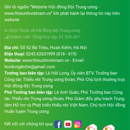
Ghi rõ nguồn “Website Hội đồng Đội Trung ương -
www.thieunhivietnam.vn” khi phát hành lại thông tin này trên
website
© 2020 Thuộc về Hội đồng Đội Trung ương
Online: 148 - Tổng truy cập: 21.320.497
Địa chỉ:
Số 62 Bà Triệu, Hoàn Kiếm, Hà Nội
Điện thoại:
0243.62631999 (618 - 619)
Website:
www.thieunhivietnam.vn - Email:
hoidongdoitw@gmail.com
Trưởng ban biên tập:
Lê Hải Long, Ủy viên BTV, Trưởng ban
Công tác Thiếu nhi Trung ương Đoàn, Phó Chủ tịch thường trực
Hội đồng đội Trung ương
Phó Trưởng ban biên tập:
Lê Anh Quân, Phó Trưởng ban Công
tác Thiếu nhi Trung ương Đoàn, Phó Giám đốc phụ trách Trung
tâm Hỗ trợ và Phát triển thiếu nhi Việt Nam, Chủ tịch Hội đồng
Huấn luyện Trung ương
Kết nối với chúng tôi qua