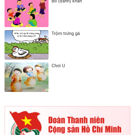
Bỏ (đánh) khăn
Trộm trứng gà
Chơi U