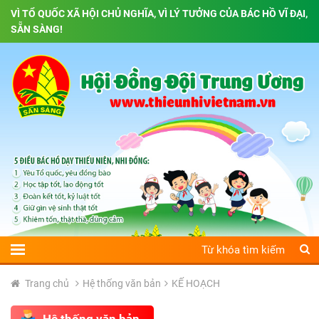
VÌ TỔ QUỐC XÃ HỘI CHỦ NGHĨA, VÌ LÝ TƯỞNG CỦA BÁC HỒ VĨ ĐẠI,
SẴN SÀNG!
Trang chủ
Hệ thống văn bản
KẾ HOẠCH
Hệ thống văn bản