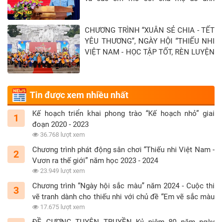
hưởng của đại địch Covid-19 tại Tỉnh
Tây Ninh - Khép lại hành trình “Xuân sẻ
CHƯƠNG TRÌNH “XUÂN SẺ CHIA - TẾT
chia - Tết yêu thương” năm 2026
YÊU THƯƠNG”, NGÀY HỘI “THIẾU NHI
VIỆT NAM - HỌC TẬP TỐT, RÈN LUYỆN
CHĂM” TẠI TỈNH TUYÊN QUANG
Tin được xem nhiều nhất
Kế hoạch triển khai phong trào “Kế hoạch nhỏ” giai
1
đoạn 2020 - 2023
36.768 lượt xem
Chương trình phát động sân chơi “Thiếu nhi Việt Nam -
2
Vươn ra thế giới” năm học 2023 - 2024
23.949 lượt xem
Chương trình “Ngày hội sắc màu” năm 2024 - Cuộc thi
3
vẽ tranh dành cho thiếu nhi với chủ đề “Em vẽ sắc màu
tình nguyện”
17.675 lượt xem
ĐỀ CƯƠNG TUYÊN TRUYỀN Kỷ niệm 80 năm ngày