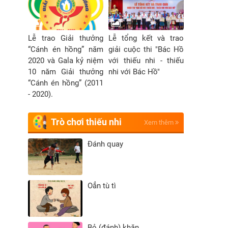
Lễ trao Giải thưởng
Lễ tổng kết và trao
“Cánh én hồng” năm
giải cuộc thi "Bác Hồ
2020 và Gala kỷ niệm
với thiếu nhi - thiếu
10 năm Giải thưởng
nhi với Bác Hồ"
“Cánh én hồng” (2011
- 2020).
Trò chơi thiếu nhi
Xem thêm
Đánh quay
Oẳn tù tì
Bỏ (đánh) khăn