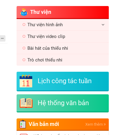
Thư viện
Thư viện hình ảnh
Thư viện video clip
Bài hát của thiếu nhi
Trò chơi thiếu nhi
Lịch công tác tuần
Hệ thống văn bản
Văn bản mới
Xem thêm