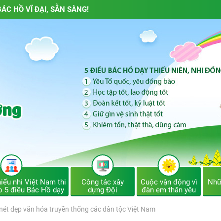
ÁC HỒ VĨ ĐẠI, SẴN SÀNG!
iếu nhi Việt Nam thi
Công tác xây
Cuộc vận động vì
Nhữ
o 5 điều Bác Hồ dạy
dựng Đội
đàn em thân yêu
ề nét đẹp văn hóa truyền thống các dân tộc Việt Nam