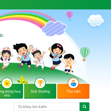
ng bông hoa
Giải thưởng
Thư viện
nhỏ