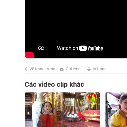
Về trang trước
Gửi email
In trang
Các video clip khác