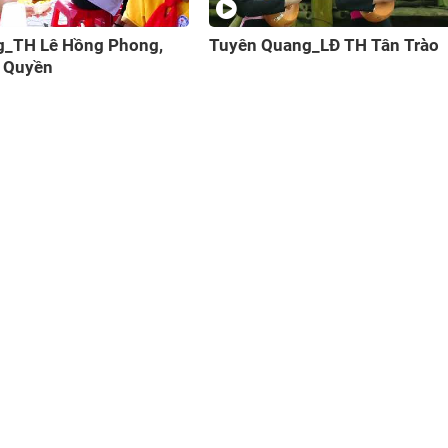
uang_LĐ TH Tân Trào
Bà Rịa - Vũng Tàu_Trường TH
THCS Phan Đình Phùng, huyệ
Châu Đức