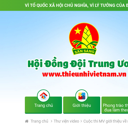
VÌ TỔ QUỐC XÃ HỘI CHỦ NGHĨA, VÌ LÝ TƯỞNG CỦA B
Trang chủ
Giới thiệu
Phong trào th
đua làm the
Trang chủ
Thư viện video
Cuộc thi MV giới thiệu v