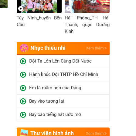
-
Bà Rịa-Vũng Tàu_Trường PT
Cao Bằng_LĐ 
Tây Ninh_huyện Bến
Hải Phòng_TH Hải
n
DTNT Bà Rịa - Vũng Tàu
Cầu
Thành, quận Dương
Kinh
Nhạc thiếu nhi
Xem thêm
Đội Ta Lớn Lên Cùng Đất Nước
Hành khúc Đội TNTP Hồ Chí Minh
Em là mầm non của Đảng
Bay vào tương lai
Bay cao tiếng hát ước mơ
Thư viện hình ảnh
Xem thêm