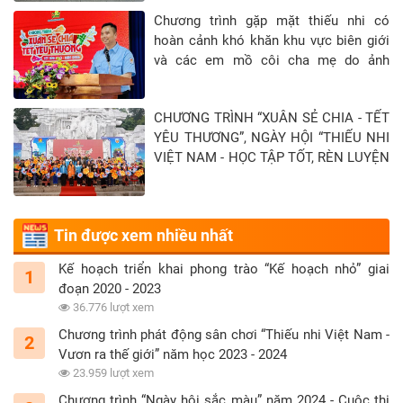
Chương trình gặp mặt thiếu nhi có
hoàn cảnh khó khăn khu vực biên giới
và các em mồ côi cha mẹ do ảnh
hưởng của đại địch Covid-19 tại Tỉnh
Tây Ninh - Khép lại hành trình “Xuân sẻ
CHƯƠNG TRÌNH “XUÂN SẺ CHIA - TẾT
chia - Tết yêu thương” năm 2026
YÊU THƯƠNG”, NGÀY HỘI “THIẾU NHI
VIỆT NAM - HỌC TẬP TỐT, RÈN LUYỆN
CHĂM” TẠI TỈNH TUYÊN QUANG
Tin được xem nhiều nhất
Kế hoạch triển khai phong trào “Kế hoạch nhỏ” giai
1
đoạn 2020 - 2023
36.776 lượt xem
Chương trình phát động sân chơi “Thiếu nhi Việt Nam -
2
Vươn ra thế giới” năm học 2023 - 2024
23.959 lượt xem
Chương trình “Ngày hội sắc màu” năm 2024 - Cuộc thi