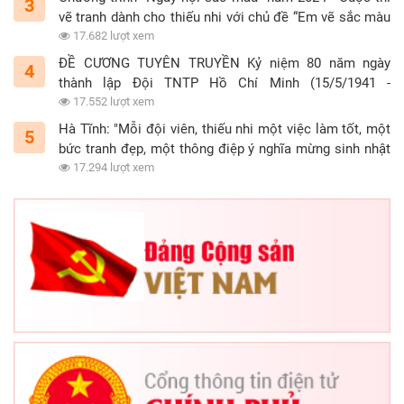
3
vẽ tranh dành cho thiếu nhi với chủ đề “Em vẽ sắc màu
tình nguyện”
17.682 lượt xem
ĐỀ CƯƠNG TUYÊN TRUYỀN Kỷ niệm 80 năm ngày
4
thành lập Đội TNTP Hồ Chí Minh (15/5/1941 -
15/5/2021)
17.552 lượt xem
Hà Tĩnh: "Mỗi đội viên, thiếu nhi một việc làm tốt, một
5
bức tranh đẹp, một thông điệp ý nghĩa mừng sinh nhật
Đội"
17.294 lượt xem