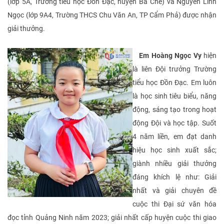
(lớp 5A, Trường tiểu học Đồn Đạc, huyện Ba Chẽ) và Nguyễn Linh
Ngọc (lớp 9A4, Trường THCS Chu Văn An, TP Cẩm Phả) được nhận
giải thưởng.
Em Hoàng Ngọc Vy
hiện
là liên Đội trưởng Trường
tiểu học Đồn Đạc. Em luôn
là học sinh tiêu biểu, năng
động, sáng tạo trong hoạt
động Đội và học tập. Suốt
4 năm liền, em đạt danh
hiệu học sinh xuất sắc;
giành nhiều giải thưởng
đáng khích lệ như: Giải
nhất và giải chuyên đề
cuộc thi Đại sứ văn hóa
đọc tỉnh Quảng Ninh năm 2023; giải nhất cấp huyện cuộc thi giao