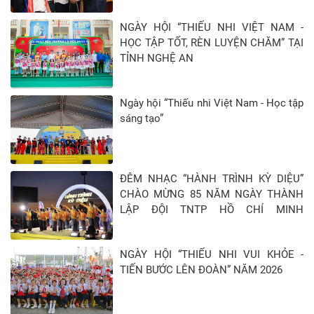
NGÀY HỘI “THIẾU NHI VIỆT NAM -
HỌC TẬP TỐT, RÈN LUYỆN CHĂM” TẠI
TỈNH NGHỆ AN
Ngày hội “Thiếu nhi Việt Nam - Học tập
sáng tạo”
ĐÊM NHẠC “HÀNH TRÌNH KỲ DIỆU”
CHÀO MỪNG 85 NĂM NGÀY THÀNH
LẬP ĐỘI TNTP HỒ CHÍ MINH
(15/5/1941 - 15/5/2026)
NGÀY HỘI “THIẾU NHI VUI KHỎE -
TIẾN BƯỚC LÊN ĐOÀN” NĂM 2026