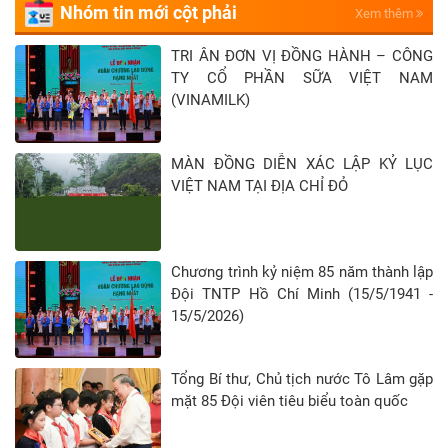
Nhóm tin mới cột phải
Xem thêm
TRI ÂN ĐƠN VỊ ĐỒNG HÀNH – CÔNG
TY CỔ PHẦN SỮA VIỆT NAM
(VINAMILK)
MÀN ĐỒNG DIỄN XÁC LẬP KỶ LỤC
VIỆT NAM TẠI ĐỊA CHỈ ĐỎ
Chương trình kỷ niệm 85 năm thành lập
Đội TNTP Hồ Chí Minh (15/5/1941 -
15/5/2026)
Tổng Bí thư, Chủ tịch nước Tô Lâm gặp
mặt 85 Đội viên tiêu biểu toàn quốc