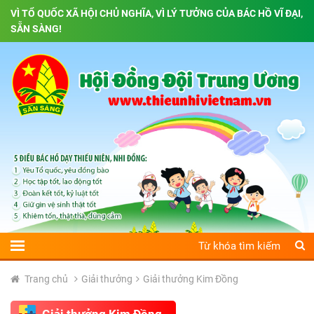
VÌ TỔ QUỐC XÃ HỘI CHỦ NGHĨA, VÌ LÝ TƯỞNG CỦA BÁC HỒ VĨ ĐẠI,
SẴN SÀNG!
Trang chủ
Giải thưởng
Giải thưởng Kim Đồng
Giải thưởng Kim Đồng