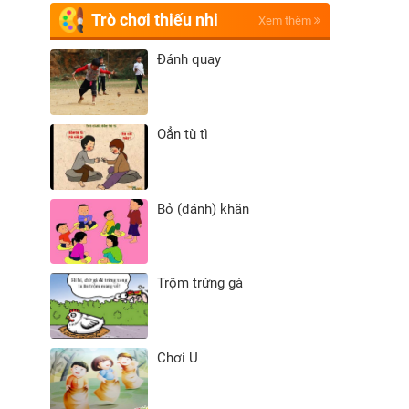
Trò chơi thiếu nhi
Xem thêm
Đánh quay
Oẳn tù tì
Bỏ (đánh) khăn
Trộm trứng gà
Chơi U