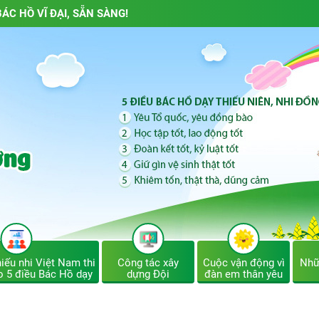
ÁC HỒ VĨ ĐẠI, SẴN SÀNG!
iếu nhi Việt Nam thi
Công tác xây
Cuộc vận động vì
Nhữ
o 5 điều Bác Hồ dạy
dựng Đội
đàn em thân yêu