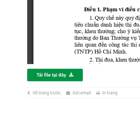
Tải file tại đây
Về trang trước
Gửi email
In trang