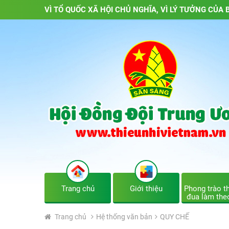
VÌ TỔ QUỐC XÃ HỘI CHỦ NGHĨA, VÌ LÝ TƯỞNG CỦA B
Trang chủ
Giới thiệu
Phong trào th
đua làm the
Trang chủ
Hệ thống văn bản
QUY CHẾ