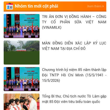
Nhóm tin mới cột phải
Xem thêm
TRI ÂN ĐƠN VỊ ĐỒNG HÀNH – CÔNG
TY CỔ PHẦN SỮA VIỆT NAM
(VINAMILK)
MÀN ĐỒNG DIỄN XÁC LẬP KỶ LỤC
VIỆT NAM TẠI ĐỊA CHỈ ĐỎ
Chương trình kỷ niệm 85 năm thành lập
Đội TNTP Hồ Chí Minh (15/5/1941 -
15/5/2026)
Tổng Bí thư, Chủ tịch nước Tô Lâm gặp
mặt 85 Đội viên tiêu biểu toàn quốc