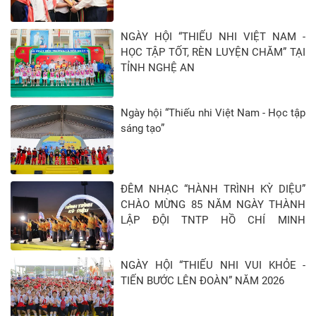
NGÀY HỘI “THIẾU NHI VIỆT NAM -
HỌC TẬP TỐT, RÈN LUYỆN CHĂM” TẠI
TỈNH NGHỆ AN
Ngày hội “Thiếu nhi Việt Nam - Học tập
sáng tạo”
ĐÊM NHẠC “HÀNH TRÌNH KỲ DIỆU”
CHÀO MỪNG 85 NĂM NGÀY THÀNH
LẬP ĐỘI TNTP HỒ CHÍ MINH
(15/5/1941 - 15/5/2026)
NGÀY HỘI “THIẾU NHI VUI KHỎE -
TIẾN BƯỚC LÊN ĐOÀN” NĂM 2026