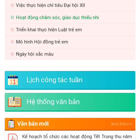
hành trình “Xuân sẻ chia - Tết yêu thương” năm 2026.
Việc thực hiện chỉ tiêu Đại hội XII
Hoạt động chăm sóc, giáo dục thiếu nhi
Triển khai thực hiện Luật trẻ em
Mô hình Hội đồng trẻ em
Ngày hội sắc màu
Lịch công tác tuần
Hệ thống văn bản
Văn bản mới
Xem thêm
Kế hoạch tổ chức các hoạt động Tết Trung thu năm