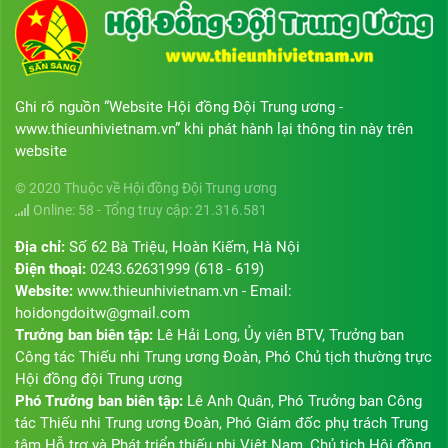
Ghi rõ nguồn “Website Hội đồng Đội Trung ương -
www.thieunhivietnam.vn” khi phát hành lại thông tin này trên
website
© 2020 Thuộc về Hội đồng Đội Trung ương
Online: 58 - Tổng truy cập: 21.316.581
Địa chỉ:
Số 62 Bà Triệu, Hoàn Kiếm, Hà Nội
Điện thoại:
0243.62631999 (618 - 619)
Website:
www.thieunhivietnam.vn - Email:
hoidongdoitw@gmail.com
Trưởng ban biên tập:
Lê Hải Long, Ủy viên BTV, Trưởng ban
Công tác Thiếu nhi Trung ương Đoàn, Phó Chủ tịch thường trực
Hội đồng đội Trung ương
Phó Trưởng ban biên tập:
Lê Anh Quân, Phó Trưởng ban Công
tác Thiếu nhi Trung ương Đoàn, Phó Giám đốc phụ trách Trung
tâm Hỗ trợ và Phát triển thiếu nhi Việt Nam, Chủ tịch Hội đồng