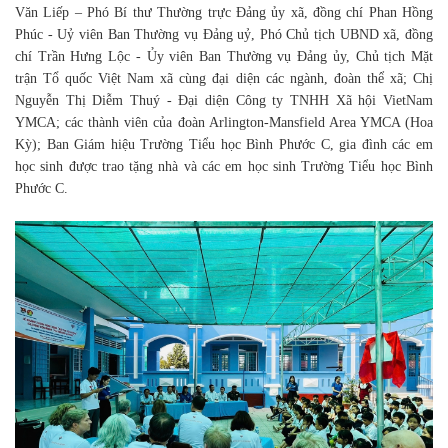
Văn Liếp – Phó Bí thư Thường trực Đảng ủy xã, đồng chí Phan Hồng
Phúc - Uỷ viên Ban Thường vụ Đảng uỷ, Phó Chủ tịch UBND xã, đồng
chí Trần Hưng Lộc - Ủy viên Ban Thường vụ Đảng ủy, Chủ tịch Mặt
trận Tổ quốc Việt Nam xã cùng đại diện các ngành, đoàn thể xã; Chị
Nguyễn Thị Diễm Thuý - Đại diện Công ty TNHH Xã hội VietNam
YMCA; các thành viên của đoàn Arlington-Mansfield Area YMCA (Hoa
Kỳ); Ban Giám hiệu Trường Tiểu học Bình Phước C, gia đình các em
học sinh được trao tặng nhà và các em học sinh Trường Tiểu học Bình
Phước C.