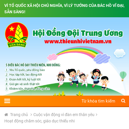
VÌ TỔ QUỐC XÃ HỘI CHỦ NGHĨA, VÌ LÝ TƯỞNG CỦA BÁC HỒ VĨ ĐẠI,
SẴN SÀNG!
Trang chủ
Cuộc vận động vì đàn em thân yêu
Hoạt động chăm sóc, giáo dục thiếu nhi