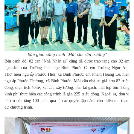
Bàn giao công trình "Mái che sân trường"
Bên cạnh đó, 02 căn “Nhà Nhân ái” cũng đã được trao tặng cho 02 em
học sinh của Trường Tiểu học Bình Phước C: em Trương Ngọc Anh
Thơ, hiện ngụ ấp Phước Thới, xã Bình Phước; em Phạm Hoàng Lê, hiện
ngụ ấp Phước Thượng, xã Bình Phước. Mỗi căn nhà trị giá hơn 82 triệu
đồng, diện tích 40m², kết cấu xây tường, nền lát gạch, mái lợp tôn. Tổng
kinh phí thực hiện các công trình là gần 225 triệu đồng. Ngoài ra, đơn vị
tài trợ còn tặng 100 phần quà là các quyển tập dành cho thiếu nhi tham
dự chương trình.