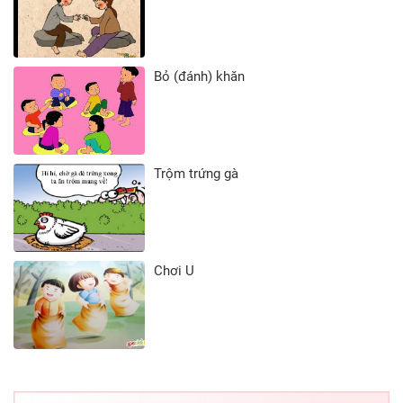
Bỏ (đánh) khăn
Trộm trứng gà
Chơi U