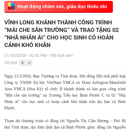
Hoạt động chăm sóc, giáo dục thiếu nhi
VĨNH LONG KHÁNH THÀNH CÔNG TRÌNH
“MÁI CHE SÂN TRƯỜNG” VÀ TRAO TẶNG 02
“NHÀ NHÂN ÁI” CHO HỌC SINH CÓ HOÀN
CẢNH KHÓ KHĂN
21/03/2026 - 02:42 PM - 189 lượt xem
Cỡ chữ
Ngày 21/3/2026, Ban Thường vụ Tỉnh đoàn, Hội đồng Đội tỉnh phối hợp
Công ty TNHH Xã hội VietNam YMCA và Đoàn Arlington-Mansfield
Area YMCA (Hoa Kỳ) tổ chức lễ khánh thành và bàn giao công trình
“Mái che sân trường” tại Trường Tiểu học Bình Phước C và 02 “Nhà
Nhân ái” cho học sinh có hoàn cảnh khó khăn trên địa bàn xã Bình
Phước.
Tham dự chương trình có đồng chí Nguyễn Thị Cẩm Hương – Phó Bí
thư Tỉnh đoàn; đại diện lãnh đạo xã Bình Phước gồm: đồng chí Nguyễn