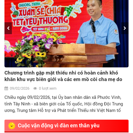
Chương trình gặp mặt thiếu nhi có hoàn cảnh khó
khăn khu vực biên giới và các em mồ côi cha mẹ do
ảnh hưởng của đại địch Covid-19 tại Tỉnh Tây Ninh -
09/02/2026
0 lượt xem
Khép lại hành trình “Xuân sẻ chia - Tết yêu thương”
Chiều ngày 09/02/2026, tại Ủy ban nhân dân xã Phước Vinh,
năm 2026
tỉnh Tây Ninh - xã biên giới của Tổ quốc, Hội đồng Đội Trung
ương, Trung tâm Hỗ trợ và Phát triển Thiếu nhi Việt Nam tổ
chức chương trình gặp mặt, thăm hỏi và trao quà cho các em
thiếu nhi có hoàn cảnh khó khăn khu vực biên giới và các em
Cuộc vận động vì đàn em thân yêu
mồ côi cha mẹ do ảnh hưởng của đại dịch Covid-19, khép lại