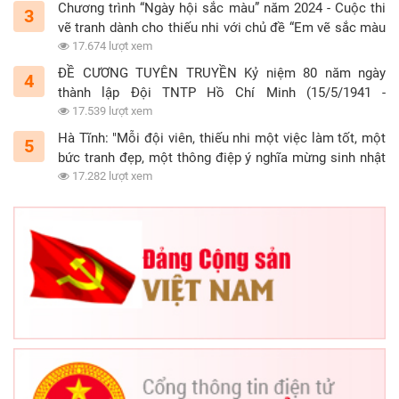
Chương trình “Ngày hội sắc màu” năm 2024 - Cuộc thi
3
vẽ tranh dành cho thiếu nhi với chủ đề “Em vẽ sắc màu
tình nguyện”
17.674 lượt xem
ĐỀ CƯƠNG TUYÊN TRUYỀN Kỷ niệm 80 năm ngày
4
thành lập Đội TNTP Hồ Chí Minh (15/5/1941 -
15/5/2021)
17.539 lượt xem
Hà Tĩnh: "Mỗi đội viên, thiếu nhi một việc làm tốt, một
5
bức tranh đẹp, một thông điệp ý nghĩa mừng sinh nhật
Đội"
17.282 lượt xem