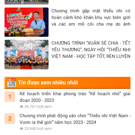
Chương trình gặp mặt thiếu nhi có
hoàn cảnh khó khăn khu vực biên giới
và các em mồ côi cha mẹ do ảnh
hưởng của đại địch Covid-19 tại Tỉnh
Tây Ninh - Khép lại hành trình “Xuân sẻ
CHƯƠNG TRÌNH “XUÂN SẺ CHIA - TẾT
chia - Tết yêu thương” năm 2026
YÊU THƯƠNG”, NGÀY HỘI “THIẾU NHI
VIỆT NAM - HỌC TẬP TỐT, RÈN LUYỆN
CHĂM” TẠI TỈNH TUYÊN QUANG
Tin được xem nhiều nhất
Kế hoạch triển khai phong trào “Kế hoạch nhỏ” giai
1
đoạn 2020 - 2023
36.767 lượt xem
Chương trình phát động sân chơi “Thiếu nhi Việt Nam -
2
Vươn ra thế giới” năm học 2023 - 2024
23.948 lượt xem