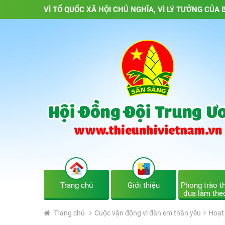
VÌ TỔ QUỐC XÃ HỘI CHỦ NGHĨA, VÌ LÝ TƯỞNG CỦA B
Trang chủ
Giới thiệu
Phong trào th
đua làm the
Trang chủ
Cuộc vận động vì đàn em thân yêu
Hoạt 