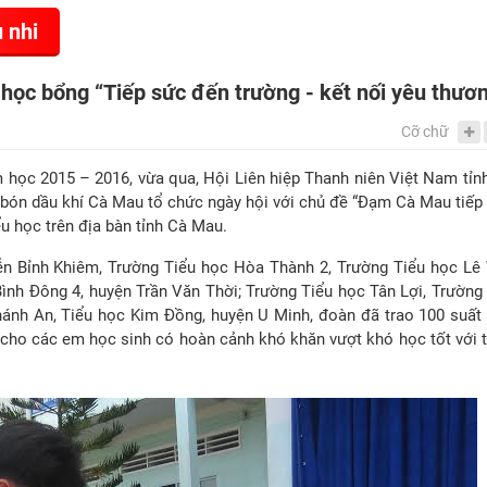
 nhi
học bổng “Tiếp sức đến trường - kết nối yêu thươ
Cỡ chữ
học 2015 – 2016, vừa qua, Hội Liên hiệp Thanh niên Việt Nam tỉn
bón dầu khí Cà Mau tổ chức ngày hội với chủ đề “Đạm Cà Mau tiếp
ểu học trên địa bàn tỉnh Cà Mau.
ễn Bỉnh Khiêm, Trường Tiểu học Hòa Thành 2, Trường Tiểu học Lê
h Đông 4, huyện Trần Văn Thời; Trường Tiểu học Tân Lợi, Trường 
hánh An, Tiểu học Kim Đồng, huyện U Minh, đoàn đã trao 100 suất
p cho các em học sinh có hoàn cảnh khó khăn vượt khó học tốt với 