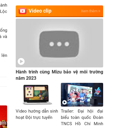
hành
Video clip
 Lộc
Xem thêm
bổng
à và
 lên
Hành trình cùng Mizu bảo vệ môi trường
năm 2023
Video hướng dẫn sinh
Trailer: Đại hội đại
hoạt Đội trực tuyến
biểu toàn quốc Đoàn
TNCS Hồ Chí Minh