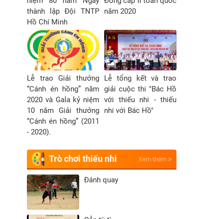
niệm 80 năm Ngày
Đồng cấp II toàn quốc
thành lập Đội TNTP
năm 2020
Hồ Chí Minh
Lễ trao Giải thưởng
Lễ tổng kết và trao
“Cánh én hồng” năm
giải cuộc thi "Bác Hồ
2020 và Gala kỷ niệm
với thiếu nhi - thiếu
10 năm Giải thưởng
nhi với Bác Hồ"
“Cánh én hồng” (2011
- 2020).
Trò chơi thiếu nhi
Xem thêm
Đánh quay