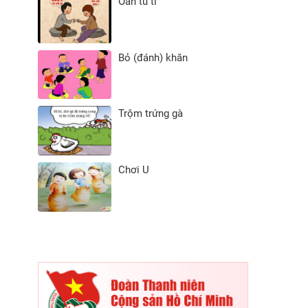
Oẳn tù tì
Bỏ (đánh) khăn
Trộm trứng gà
Chơi U