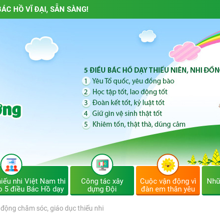
ÁC HỒ VĨ ĐẠI, SẴN SÀNG!
iếu nhi Việt Nam thi
Công tác xây
Cuộc vận động vì
Nhữ
o 5 điều Bác Hồ dạy
dựng Đội
đàn em thân yêu
động chăm sóc, giáo dục thiếu nhi