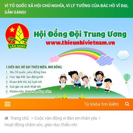
VÌ TỔ QUỐC XÃ HỘI CHỦ NGHĨA, VÌ LÝ TƯỞNG CỦA BÁC HỒ VĨ ĐẠI,
SẴN SÀNG!
Trang chủ
Cuộc vận động vì đàn em thân yêu
Hoạt động chăm sóc, giáo dục thiếu nhi