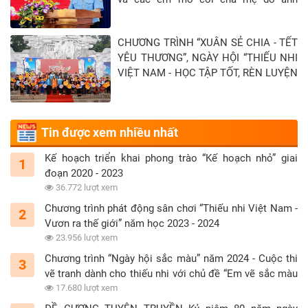
hưởng của đại địch Covid-19 tại Tỉnh
Tây Ninh - Khép lại hành trình “Xuân sẻ
CHƯƠNG TRÌNH “XUÂN SẺ CHIA - TẾT
chia - Tết yêu thương” năm 2026
YÊU THƯƠNG”, NGÀY HỘI “THIẾU NHI
VIỆT NAM - HỌC TẬP TỐT, RÈN LUYỆN
CHĂM” TẠI TỈNH TUYÊN QUANG
Tin được xem nhiều nhất
Kế hoạch triển khai phong trào “Kế hoạch nhỏ” giai
1
đoạn 2020 - 2023
36.772 lượt xem
Chương trình phát động sân chơi “Thiếu nhi Việt Nam -
2
Vươn ra thế giới” năm học 2023 - 2024
23.956 lượt xem
Chương trình “Ngày hội sắc màu” năm 2024 - Cuộc thi
3
vẽ tranh dành cho thiếu nhi với chủ đề “Em vẽ sắc màu
tình nguyện”
17.680 lượt xem