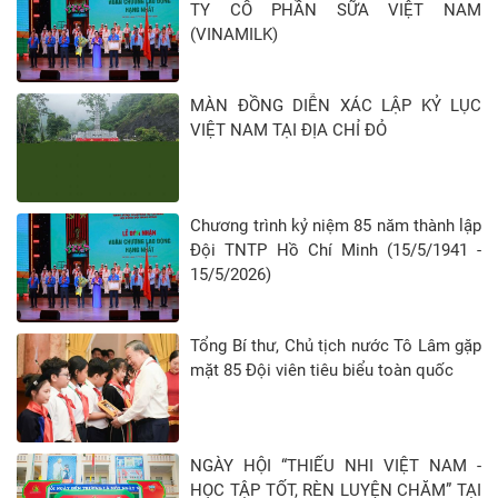
TY CỔ PHẦN SỮA VIỆT NAM
(VINAMILK)
MÀN ĐỒNG DIỄN XÁC LẬP KỶ LỤC
VIỆT NAM TẠI ĐỊA CHỈ ĐỎ
Chương trình kỷ niệm 85 năm thành lập
Đội TNTP Hồ Chí Minh (15/5/1941 -
15/5/2026)
Tổng Bí thư, Chủ tịch nước Tô Lâm gặp
mặt 85 Đội viên tiêu biểu toàn quốc
NGÀY HỘI “THIẾU NHI VIỆT NAM -
HỌC TẬP TỐT, RÈN LUYỆN CHĂM” TẠI