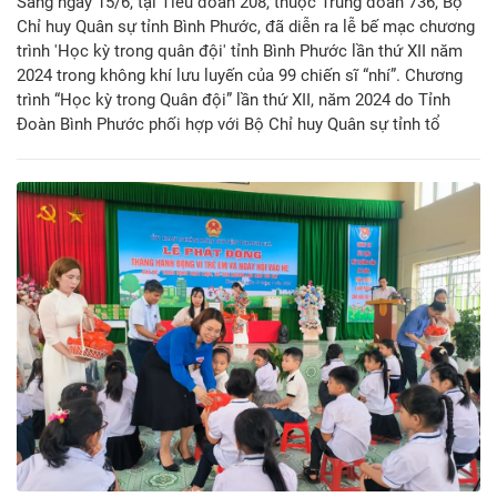
Sáng ngày 15/6, tại Tiểu đoàn 208, thuộc Trung đoàn 736, Bộ
Chỉ huy Quân sự tỉnh Bình Phước, đã diễn ra lễ bế mạc chương
trình 'Học kỳ trong quân đội' tỉnh Bình Phước lần thứ XII năm
2024 trong không khí lưu luyến của 99 chiến sĩ “nhí”. Chương
trình “Học kỳ trong Quân đội” lần thứ XII, năm 2024 do Tỉnh
Đoàn Bình Phước phối hợp với Bộ Chỉ huy Quân sự tỉnh tổ
chức. Chương trình đã nhận được sự tham gia của 99 học sinh
trung học cơ sở và trung học phổ thông đến từ các huyện, thị
xã, thành phố trên địa bàn toàn tỉnh.