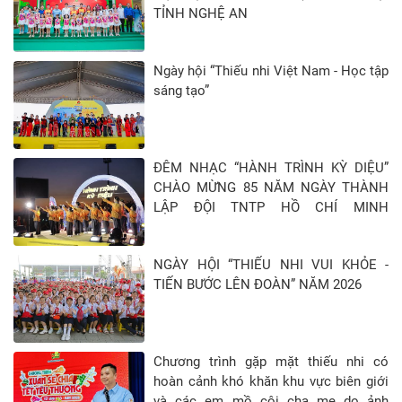
TỈNH NGHỆ AN
Ngày hội “Thiếu nhi Việt Nam - Học tập
sáng tạo”
ĐÊM NHẠC “HÀNH TRÌNH KỲ DIỆU”
CHÀO MỪNG 85 NĂM NGÀY THÀNH
LẬP ĐỘI TNTP HỒ CHÍ MINH
(15/5/1941 - 15/5/2026)
NGÀY HỘI “THIẾU NHI VUI KHỎE -
TIẾN BƯỚC LÊN ĐOÀN” NĂM 2026
Chương trình gặp mặt thiếu nhi có
hoàn cảnh khó khăn khu vực biên giới
và các em mồ côi cha mẹ do ảnh