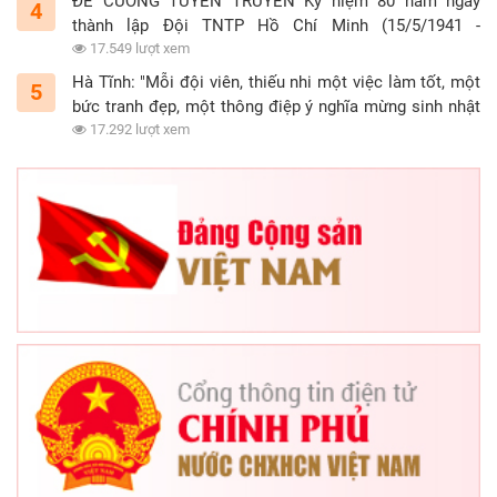
ĐỀ CƯƠNG TUYÊN TRUYỀN Kỷ niệm 80 năm ngày
4
thành lập Đội TNTP Hồ Chí Minh (15/5/1941 -
15/5/2021)
17.549 lượt xem
Hà Tĩnh: "Mỗi đội viên, thiếu nhi một việc làm tốt, một
5
bức tranh đẹp, một thông điệp ý nghĩa mừng sinh nhật
Đội"
17.292 lượt xem