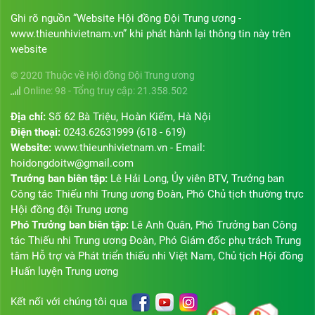
Ghi rõ nguồn “Website Hội đồng Đội Trung ương -
www.thieunhivietnam.vn” khi phát hành lại thông tin này trên
website
© 2020 Thuộc về Hội đồng Đội Trung ương
Online: 98 - Tổng truy cập: 21.358.502
Địa chỉ:
Số 62 Bà Triệu, Hoàn Kiếm, Hà Nội
Điện thoại:
0243.62631999 (618 - 619)
Website:
www.thieunhivietnam.vn - Email:
hoidongdoitw@gmail.com
Trưởng ban biên tập:
Lê Hải Long, Ủy viên BTV, Trưởng ban
Công tác Thiếu nhi Trung ương Đoàn, Phó Chủ tịch thường trực
Hội đồng đội Trung ương
Phó Trưởng ban biên tập:
Lê Anh Quân, Phó Trưởng ban Công
tác Thiếu nhi Trung ương Đoàn, Phó Giám đốc phụ trách Trung
tâm Hỗ trợ và Phát triển thiếu nhi Việt Nam, Chủ tịch Hội đồng
Huấn luyện Trung ương
Kết nối với chúng tôi qua