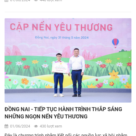
ĐỒNG NAI - TIẾP TỤC HÀNH TRÌNH THẮP SÁNG
NHỮNG NGỌN NẾN YÊU THƯƠNG
01/06/2024
430 lượt xem
Đây là chương trình nhằm Kết nối các nguồn lực xã hội nhằm