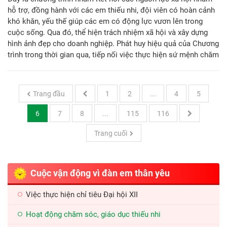
hỗ trợ, đồng hành với các em thiếu nhi, đội viên có hoàn cảnh
khó khăn, yếu thế giúp các em có động lực vươn lên trong
cuộc sống. Qua đó, thể hiện trách nhiệm xã hội và xây dựng
hình ảnh đẹp cho doanh nghiệp. Phát huy hiệu quả của Chương
trình trong thời gian qua, tiếp nối việc thực hiện sứ mệnh chăm
lo cho thiếu nhi và kết nối cộng đồng, Ban Thường vụ Tỉnh
Đoàn tiếp tục phát động Chương trình học bổng Cặp nến yêu
thương năm học 2023 – 2024.
Trang đầu
1
2
...
4
5
6
7
8
...
115
116
Trang cuối
Cuộc vận động vì đàn em thân yêu
Việc thực hiện chỉ tiêu Đại hội XII
Hoạt động chăm sóc, giáo dục thiếu nhi