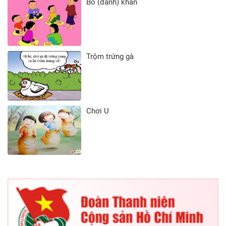
Bỏ (đánh) khăn
Trộm trứng gà
Chơi U