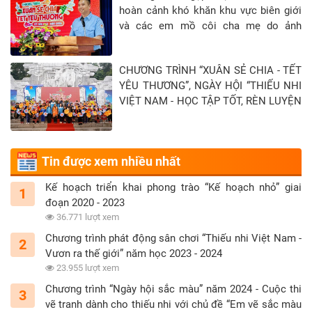
hoàn cảnh khó khăn khu vực biên giới
và các em mồ côi cha mẹ do ảnh
hưởng của đại địch Covid-19 tại Tỉnh
Tây Ninh - Khép lại hành trình “Xuân sẻ
CHƯƠNG TRÌNH “XUÂN SẺ CHIA - TẾT
chia - Tết yêu thương” năm 2026
YÊU THƯƠNG”, NGÀY HỘI “THIẾU NHI
VIỆT NAM - HỌC TẬP TỐT, RÈN LUYỆN
CHĂM” TẠI TỈNH TUYÊN QUANG
Tin được xem nhiều nhất
Kế hoạch triển khai phong trào “Kế hoạch nhỏ” giai
1
đoạn 2020 - 2023
36.771 lượt xem
Chương trình phát động sân chơi “Thiếu nhi Việt Nam -
2
Vươn ra thế giới” năm học 2023 - 2024
23.955 lượt xem
Chương trình “Ngày hội sắc màu” năm 2024 - Cuộc thi
3
vẽ tranh dành cho thiếu nhi với chủ đề “Em vẽ sắc màu