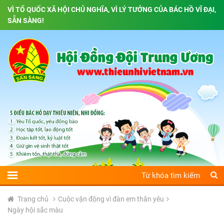
VÌ TỔ QUỐC XÃ HỘI CHỦ NGHĨA, VÌ LÝ TƯỞNG CỦA BÁC HỒ VĨ ĐẠI,
SẴN SÀNG!
Trang chủ
Cuộc vận động vì đàn em thân yêu
Ngày hội sắc màu