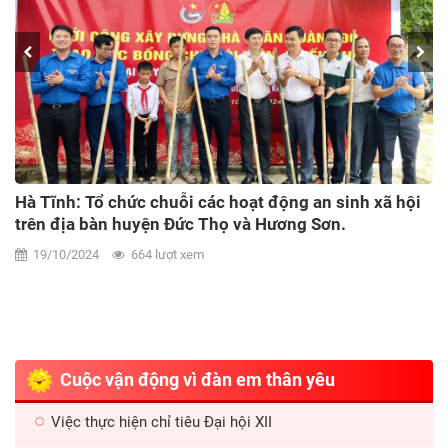
Tuyên Quang: 200 trại sinh tham gia Trại hè thiếu nhi
tỉnh Tuyên Quang - Bình Thuận lần thứ II, năm 2024
30/08/2024
1.025 lượt xem
Từ ngày 25 -28/8, tại Tuyên Quang, Ban Thường vụ Tỉnh đoàn,
Hội đồng Đội tỉnh Tuyên Quang phối hợp với Ban Thường vụ
Tỉnh đoàn, Hội đồng Đội tỉnh Bình Thuận tổ chức Trại hè thiếu
nhi tỉnh Tuyên Quang - Bình Thuận lần thứ II, năm 2024.
Cuộc vận động vì đàn em thân yêu
Việc thực hiện chỉ tiêu Đại hội XII