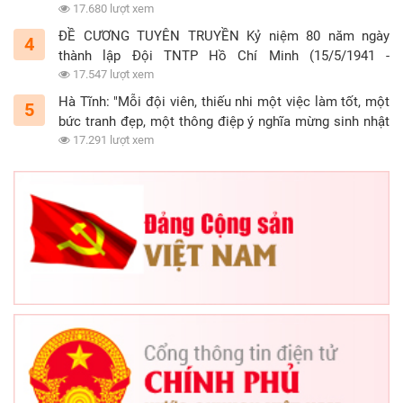
tình nguyện”
17.680 lượt xem
ĐỀ CƯƠNG TUYÊN TRUYỀN Kỷ niệm 80 năm ngày
4
thành lập Đội TNTP Hồ Chí Minh (15/5/1941 -
15/5/2021)
17.547 lượt xem
Hà Tĩnh: "Mỗi đội viên, thiếu nhi một việc làm tốt, một
5
bức tranh đẹp, một thông điệp ý nghĩa mừng sinh nhật
Đội"
17.291 lượt xem