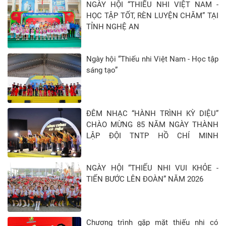
NGÀY HỘI “THIẾU NHI VIỆT NAM -
HỌC TẬP TỐT, RÈN LUYỆN CHĂM” TẠI
TỈNH NGHỆ AN
Ngày hội “Thiếu nhi Việt Nam - Học tập
sáng tạo”
ĐÊM NHẠC “HÀNH TRÌNH KỲ DIỆU”
CHÀO MỪNG 85 NĂM NGÀY THÀNH
LẬP ĐỘI TNTP HỒ CHÍ MINH
(15/5/1941 - 15/5/2026)
NGÀY HỘI “THIẾU NHI VUI KHỎE -
TIẾN BƯỚC LÊN ĐOÀN” NĂM 2026
Chương trình gặp mặt thiếu nhi có