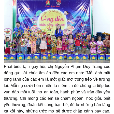
Phát biểu tại ngày hội, chị Nguyễn Phạm Duy Trang xúc
động gửi lời chúc ấm áp đến các em nhỏ: “Mỗi ánh mắt
long lanh của các em là một giấc mơ trong trẻo về tương
lai. Mỗi nụ cười hồn nhiên là niềm tin để chúng ta tiếp tục
vun đắp một tuổi thơ an toàn, hạnh phúc và tràn đầy yêu
thương. Chị mong các em sẽ chăm ngoan, học giỏi, biết
yêu thương, đoàn kết cùng bạn bè; để từ những bản làng
xa xôi này, những ước mơ sẽ được chắp cánh bay cao,