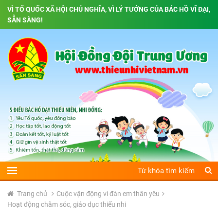
VÌ TỔ QUỐC XÃ HỘI CHỦ NGHĨA, VÌ LÝ TƯỞNG CỦA BÁC HỒ VĨ ĐẠI,
SẴN SÀNG!
Trang chủ
Cuộc vận động vì đàn em thân yêu
Hoạt động chăm sóc, giáo dục thiếu nhi