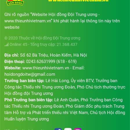
Ghi rõ nguồn “Website Hội đồng Đội Trung ương -
www.thieunhivietnam.vn” khi phát hành lại thông tin này trên
website
© 2020 Thuộc về Hội đồng Đội Trung ương
Online: 45 - Tổng truy cập: 21.368.437
Địa chỉ:
Số 62 Bà Triệu, Hoàn Kiếm, Hà Nội
Điện thoại:
0243.62631999 (618 - 619)
Website:
www.thieunhivietnam.vn - Email:
hoidongdoitw@gmail.com
Trưởng ban biên tập:
Lê Hải Long, Ủy viên BTV, Trưởng ban
Công tác Thiếu nhi Trung ương Đoàn, Phó Chủ tịch thường trực
Hội đồng đội Trung ương
Phó Trưởng ban biên tập:
Lê Anh Quân, Phó Trưởng ban Công
tác Thiếu nhi Trung ương Đoàn, Phó Giám đốc phụ trách Trung
tâm Hỗ trợ và Phát triển thiếu nhi Việt Nam, Chủ tịch Hội đồng
Huấn luyện Trung ương