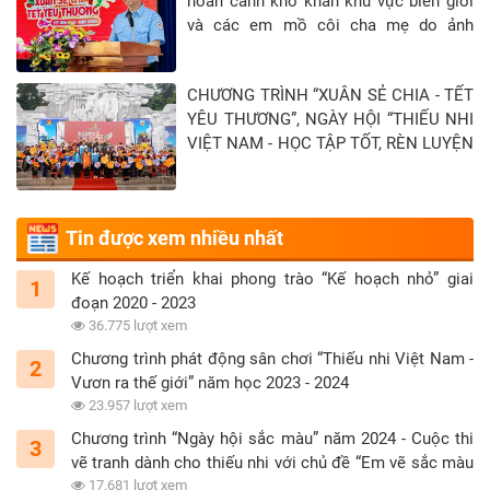
hoàn cảnh khó khăn khu vực biên giới
và các em mồ côi cha mẹ do ảnh
hưởng của đại địch Covid-19 tại Tỉnh
Tây Ninh - Khép lại hành trình “Xuân sẻ
CHƯƠNG TRÌNH “XUÂN SẺ CHIA - TẾT
chia - Tết yêu thương” năm 2026
YÊU THƯƠNG”, NGÀY HỘI “THIẾU NHI
VIỆT NAM - HỌC TẬP TỐT, RÈN LUYỆN
CHĂM” TẠI TỈNH TUYÊN QUANG
Tin được xem nhiều nhất
Kế hoạch triển khai phong trào “Kế hoạch nhỏ” giai
1
đoạn 2020 - 2023
36.775 lượt xem
Chương trình phát động sân chơi “Thiếu nhi Việt Nam -
2
Vươn ra thế giới” năm học 2023 - 2024
23.957 lượt xem
Chương trình “Ngày hội sắc màu” năm 2024 - Cuộc thi
3
vẽ tranh dành cho thiếu nhi với chủ đề “Em vẽ sắc màu
tình nguyện”
17.681 lượt xem