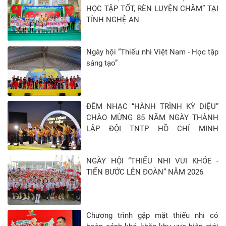
HỌC TẬP TỐT, RÈN LUYỆN CHĂM” TẠI
TỈNH NGHỆ AN
Ngày hội “Thiếu nhi Việt Nam - Học tập
sáng tạo”
ĐÊM NHẠC “HÀNH TRÌNH KỲ DIỆU”
CHÀO MỪNG 85 NĂM NGÀY THÀNH
LẬP ĐỘI TNTP HỒ CHÍ MINH
(15/5/1941 - 15/5/2026)
NGÀY HỘI “THIẾU NHI VUI KHỎE -
TIẾN BƯỚC LÊN ĐOÀN” NĂM 2026
Chương trình gặp mặt thiếu nhi có