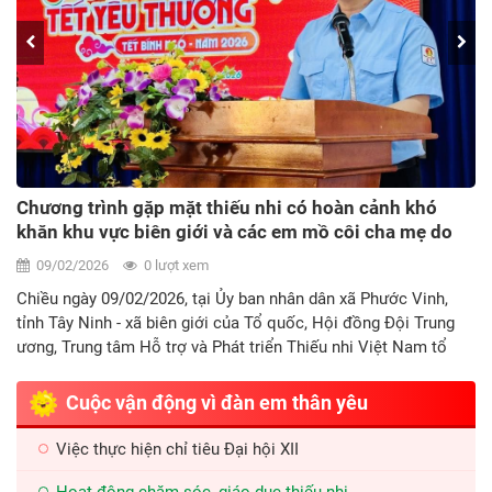
Chương trình “Xuân sẻ chia - Tết yêu thương”
08/02/2026
715 lượt xem
Chương trình “Xuân sẻ chia - Tết yêu thương”, gặp mặt thiếu nhi
có hoàn cảnh khó khăn, các em mồ côi cha mẹ do ảnh hưởng
của đại dịch Covid-19 tại Thành phố Hồ Chí Minh
Cuộc vận động vì đàn em thân yêu
Việc thực hiện chỉ tiêu Đại hội XII
Hoạt động chăm sóc, giáo dục thiếu nhi