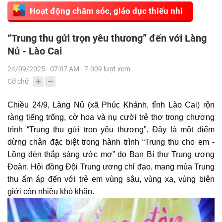
Hoạt động chăm sóc, giáo dục thiếu nhi
“Trung thu gửi trọn yêu thương” đến với Làng
Nủ - Lào Cai
24/09/2025 - 07:07 AM - 7.009 lượt xem
Cỡ chữ
C
hiều 24/9, Làng Nủ (xã Phúc Khánh, tỉnh Lào Cai) rộn
ràng tiếng trống, cờ hoa và nụ cười trẻ thơ trong chương
trình “Trung thu gửi trọn yêu thương”. Đây là một điểm
dừng chân đặc biệt trong hành trình “Trung thu cho em -
Lồng đèn thắp sáng ước mơ” do Ban Bí thư Trung ương
Đoàn, Hội đồng Đội Trung ương chỉ đạo, mang mùa Trung
thu ấm áp đến với trẻ em vùng sâu, vùng xa, vùng biên
giới còn nhiều khó khăn.