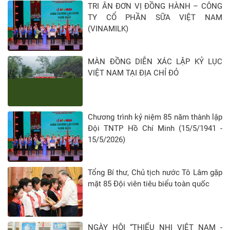
TRI ÂN ĐƠN VỊ ĐỒNG HÀNH – CÔNG
TY CỔ PHẦN SỮA VIỆT NAM
(VINAMILK)
MÀN ĐỒNG DIỄN XÁC LẬP KỶ LỤC
VIỆT NAM TẠI ĐỊA CHỈ ĐỎ
Chương trình kỷ niệm 85 năm thành lập
Đội TNTP Hồ Chí Minh (15/5/1941 -
15/5/2026)
Tổng Bí thư, Chủ tịch nước Tô Lâm gặp
mặt 85 Đội viên tiêu biểu toàn quốc
NGÀY HỘI “THIẾU NHI VIỆT NAM -