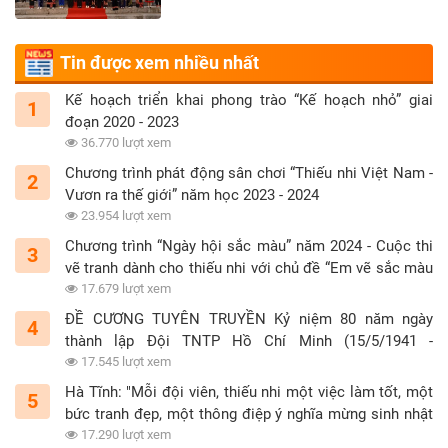
Tin được xem nhiều nhất
Kế hoạch triển khai phong trào “Kế hoạch nhỏ” giai
1
đoạn 2020 - 2023
36.770 lượt xem
Chương trình phát động sân chơi “Thiếu nhi Việt Nam -
2
Vươn ra thế giới” năm học 2023 - 2024
23.954 lượt xem
Chương trình “Ngày hội sắc màu” năm 2024 - Cuộc thi
3
vẽ tranh dành cho thiếu nhi với chủ đề “Em vẽ sắc màu
tình nguyện”
17.679 lượt xem
ĐỀ CƯƠNG TUYÊN TRUYỀN Kỷ niệm 80 năm ngày
4
thành lập Đội TNTP Hồ Chí Minh (15/5/1941 -
15/5/2021)
17.545 lượt xem
Hà Tĩnh: "Mỗi đội viên, thiếu nhi một việc làm tốt, một
5
bức tranh đẹp, một thông điệp ý nghĩa mừng sinh nhật
Đội"
17.290 lượt xem