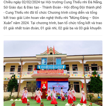
Chiều ngày 02/02/2024 tại Hội trường Cung Thiếu nhi Đà Nẵng,
Sở Giáo dục & Đào tạo - Thành Đoàn - Hội đồng Đội thành phố
- Cung Thiếu nhi đã tổ chức Chương trình công diễn và tổng
kết trao giải Liên hoan văn nghệ thiếu nhi “Mừng Đảng – Đón
Xuân” năm 2024. Tại chương trình, ban tổ chức tổng kết và trao
01 giải nhất toàn đoàn, 01 giải nhì, 02 giải ba và 03 giải khuyến
cho 07 đơn vị cấp quận, huyện; đồng thời công diễn 10 tiết
mục xuất sắc nhất trong 02 bảng dự thi tham gia tại Liên hoan.
Thành Đoàn – Hội đồng Đội thành phố - Cung Thiếu nhi trao
kinh phí chương trình “Mỗi tháng một địa chỉ yêu thương” năm
học 2023 – 2024 dành cho em Trần Gia Bảo tại quận Hải Châu
với trị giá 21,5 triệu đồng; trao 20 suất quà Tết cho các em
thiếu nhi có hoàn cảnh khó khăn trên địa bàn thành phố Đà
Nẵng với tổng trị giá 14 triệu đồng. Đây là hoạt động nằm
trong chuỗi hoạt động chương trình “Xuân sẻ chia – Tết yêu
thương” năm 2024 dành cho các em thiếu nhi có hoàn cảnh
khó khăn trong và ngoài thành phố. B