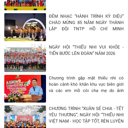
ĐÊM NHẠC “HÀNH TRÌNH KỲ DIỆU”
CHÀO MỪNG 85 NĂM NGÀY THÀNH
LẬP ĐỘI TNTP HỒ CHÍ MINH
(15/5/1941 - 15/5/2026)
NGÀY HỘI “THIẾU NHI VUI KHỎE -
TIẾN BƯỚC LÊN ĐOÀN” NĂM 2026
Chương trình gặp mặt thiếu nhi có
hoàn cảnh khó khăn khu vực biên giới
và các em mồ côi cha mẹ do ảnh
hưởng của đại địch Covid-19 tại Tỉnh
Tây Ninh - Khép lại hành trình “Xuân sẻ
CHƯƠNG TRÌNH “XUÂN SẺ CHIA - TẾT
chia - Tết yêu thương” năm 2026
YÊU THƯƠNG”, NGÀY HỘI “THIẾU NHI
VIỆT NAM - HỌC TẬP TỐT, RÈN LUYỆN
CHĂM” TẠI TỈNH TUYÊN QUANG