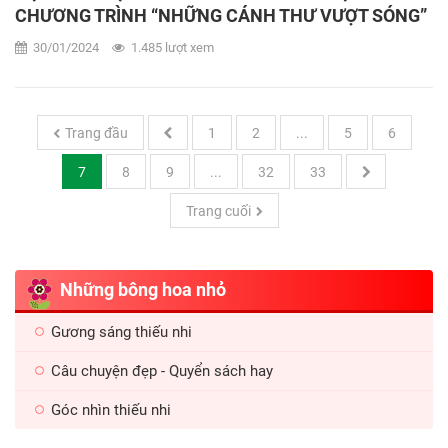
CHƯƠNG TRÌNH “NHỮNG CÁNH THƯ VƯỢT SÓNG”
NĂM 2024
30/01/2024
1.485 lượt xem
Trang đầu
1
2
...
5
6
7
8
9
...
32
33
Trang cuối
Những bông hoa nhỏ
Gương sáng thiếu nhi
Câu chuyện đẹp - Quyển sách hay
Góc nhìn thiếu nhi