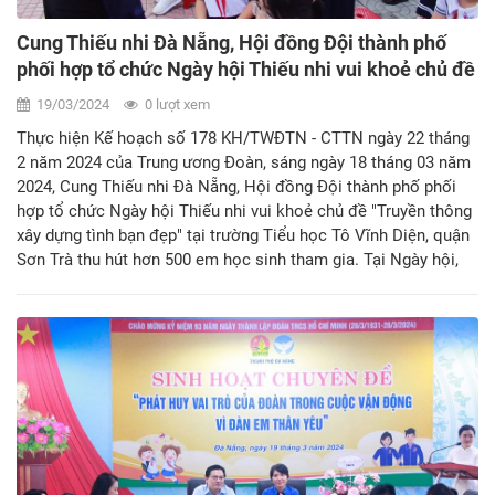
Cung Thiếu nhi Đà Nẵng, Hội đồng Đội thành phố
phối hợp tổ chức Ngày hội Thiếu nhi vui khoẻ chủ đề
"Truyền thông xây dựng tình bạn đẹp"
19/03/2024
0 lượt xem
Thực hiện Kế hoạch số 178 KH/TWĐTN - CTTN ngày 22 tháng
2 năm 2024 của Trung ương Đoàn, sáng ngày 18 tháng 03 năm
2024, Cung Thiếu nhi Đà Nẵng, Hội đồng Đội thành phố phối
hợp tổ chức Ngày hội Thiếu nhi vui khoẻ chủ đề "Truyền thông
xây dựng tình bạn đẹp" tại trường Tiểu học Tô Vĩnh Diện, quận
Sơn Trà thu hút hơn 500 em học sinh tham gia. Tại Ngày hội,
các đại biểu và thầy cô giáo cùng toàn thể các em học sinh
nhà trường đã cùng nhau ôn lại truyền thống 93 năm Ngày
thành lập Đoàn TNCS Hồ Chí Minh (26/3/1931 – 26/3/2024)
qua các tiết mục văn nghệ và phút sinh hoạt truyền thống do
các em học sinh nhà trường thể hiện. Bên đó các em còn
được chia sẻ những kiến thức, giá trị, kỹ năng để xây dựng một
tình bạn đẹp lứa tuổi học đường; các bài múa hát dân vũ tập
thể, các trò chơi đố vui thú vị. Đồng thời trong dịp này, Trung
tâm Bồi dưỡng Kỹ năng sống Cung Thiếu nhi đã trao tặng 01