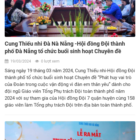
suất học bổng kỹ năng toàn phần trị giá 50 triệu đồng cho Liên
Đội trường Tiểu học Tô Vĩnh Diện.
Cung Thiếu nhi Đà Nà Nẵng -Hội đồng Đội thành
phố Đà Nẵng tổ chức buổi sinh hoạt Chuyên đề
“Phát huy vai trò của Đoàn trong cuộc vận động vì
19/03/2024
0 lượt xem
đàn em thân yêu”
Sáng ngày 19 tháng 03 năm 2024, Cung Thiếu nhi-Hội đồng Đội
thành phố tổ chức buổi sinh hoạt Chuyên đề “Phát huy vai trò
của Đoàn trong cuộc vận động vì đàn em thân yêu” dành cho
đội ngũ Giáo viên Tổng Phụ trách Đội toàn thành phố năm
2024 với sự tham gia của Hội đồng Đội 7 quận huyện cùng 158
giáo viên làm Tổng phụ trách Đội trên địa bàn toàn thành phố.
Tại chương trình, các anh chị Giáo viên làm Tổng phụ trách có
dịp trao đổi giao lưu kinh nghiệm trong hoạt động Đội, cùng
nhiều ý kiến phát biểu hiến kế về các mô hình hay, ý nghĩa
phong trào vì đàn em thân yêu trong hỗ trợ giúp đỡ thiếu nhi
có hoàn cảnh khó khăn như phong trào kế hoạch nhỏ, nuôi