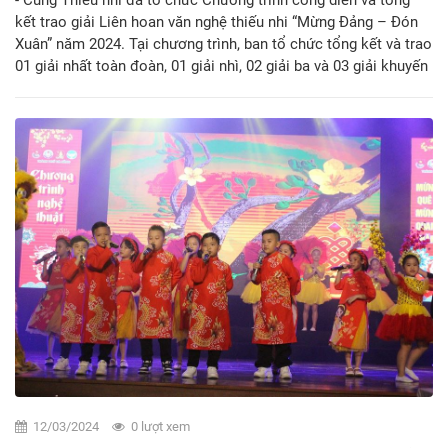
- Cung Thiếu nhi đã tổ chức Chương trình công diễn và tổng
kết trao giải Liên hoan văn nghệ thiếu nhi “Mừng Đảng – Đón
Xuân” năm 2024. Tại chương trình, ban tổ chức tổng kết và trao
01 giải nhất toàn đoàn, 01 giải nhì, 02 giải ba và 03 giải khuyến
cho 07 đơn vị cấp quận, huyện; đồng thời công diễn 10 tiết
mục xuất sắc nhất trong 02 bảng dự thi tham gia tại Liên hoan.
Thành Đoàn – Hội đồng Đội thành phố - Cung Thiếu nhi trao
kinh phí chương trình “Mỗi tháng một địa chỉ yêu thương” năm
học 2023 – 2024 dành cho em Trần Gia Bảo tại quận Hải Châu
với trị giá 21,5 triệu đồng; trao 20 suất quà Tết cho các em
thiếu nhi có hoàn cảnh khó khăn trên địa bàn thành phố Đà
Nẵng với tổng trị giá 14 triệu đồng. Đây là hoạt động nằm
trong chuỗi hoạt động chương trình “Xuân sẻ chia – Tết yêu
thương” năm 2024 dành cho các em thiếu nhi có hoàn cảnh
khó khăn trong và ngoài thành phố. B
12/03/2024
0 lượt xem