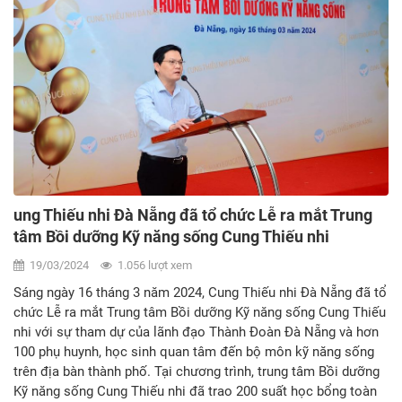
heo đất, giúp bạn đến trường, bếp ăn 0 đồng, tổ chức trò chơi
đố vui đoán chữ tìm hiểu về lịch sử Đoàn TNCS Hồ Chí Minh…
qua đó góp phần nâng cao nhận thức cho đội ngũ Giáo viên
làm công tác Đội trên địa bàn thành phố về vai trò to lớn của
Đoàn trong cuộc vận động vì đàn em thân yêu.
ung Thiếu nhi Đà Nẵng đã tổ chức Lễ ra mắt Trung
tâm Bồi dưỡng Kỹ năng sống Cung Thiếu nhi
19/03/2024
1.056 lượt xem
Sáng ngày 16 tháng 3 năm 2024, Cung Thiếu nhi Đà Nẵng đã tổ
chức Lễ ra mắt Trung tâm Bồi dưỡng Kỹ năng sống Cung Thiếu
nhi với sự tham dự của lãnh đạo Thành Đoàn Đà Nẵng và hơn
100 phụ huynh, học sinh quan tâm đến bộ môn kỹ năng sống
trên địa bàn thành phố. Tại chương trình, trung tâm Bồi dưỡng
Kỹ năng sống Cung Thiếu nhi đã trao 200 suất học bổng toàn