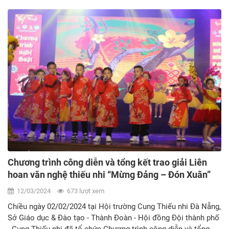
Chương trình công diễn và tổng kết trao giải Liên
hoan văn nghệ thiếu nhi “Mừng Đảng – Đón Xuân”
năm 2024.
12/03/2024
673 lượt xem
Chiều ngày 02/02/2024 tại Hội trường Cung Thiếu nhi Đà Nẵng,
Sở Giáo dục & Đào tạo - Thành Đoàn - Hội đồng Đội thành phố