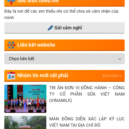
Góc nhìn thiếu nhi
Đây là nơi để các em thiếu nhi có thể chia sẻ cảm nhận của
mình
Gửi cảm nghĩ
Liên kết website
Nhóm tin mới cột phải
Xem thêm
TRI ÂN ĐƠN VỊ ĐỒNG HÀNH – CÔNG
TY CỔ PHẦN SỮA VIỆT NAM
(VINAMILK)
MÀN ĐỒNG DIỄN XÁC LẬP KỶ LỤC
VIỆT NAM TẠI ĐỊA CHỈ ĐỎ