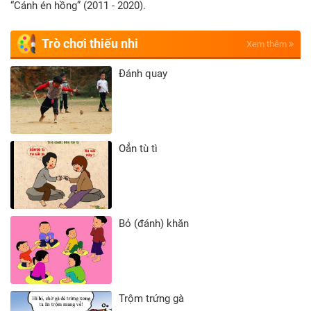
“Cánh én hồng” (2011 - 2020).
Trò chơi thiếu nhi
Xem thêm
Đánh quay
Oẳn tù tì
Bỏ (đánh) khăn
Trộm trứng gà