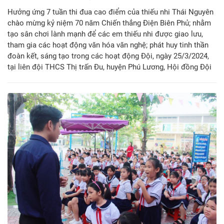
Hưởng ứng 7 tuần thi đua cao điểm của thiếu nhi Thái Nguyên
chào mừng kỷ niệm 70 năm Chiến thắng Điện Biên Phủ; nhằm
tạo sân chơi lành mạnh để các em thiếu nhi được giao lưu,
tham gia các hoạt động văn hóa văn nghệ; phát huy tinh thần
đoàn kết, sáng tạo trong các hoạt động Đội, ngày 25/3/2024,
tại liên đội THCS Thị trấn Đu, huyện Phú Lương, Hội đồng Đội
tỉnh Thái Nguyên tổ chức Hội thi "Nhà sử học nhỏ tuổi" năm
học 2023 - 2024.