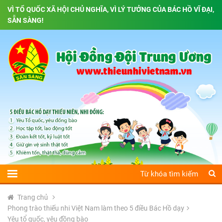
VÌ TỔ QUỐC XÃ HỘI CHỦ NGHĨA, VÌ LÝ TƯỞNG CỦA BÁC HỒ VĨ ĐẠI,
SẴN SÀNG!
Trang chủ
Phong trào thiếu nhi Việt Nam làm theo 5 điều Bác Hồ dạy
Yêu tổ quốc, yêu đồng bào