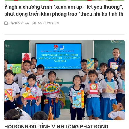
Ý nghĩa chương trình “xuân ấm áp - tết yêu thương”,
phát động triển khai phong trào “thiếu nhi hà tĩnh thi
đua làm theo 5 điều
04/02/2024
563 lượt xem
HỘI ĐỒNG ĐỘI TỈNH VĨNH LONG PHÁT ĐỘNG