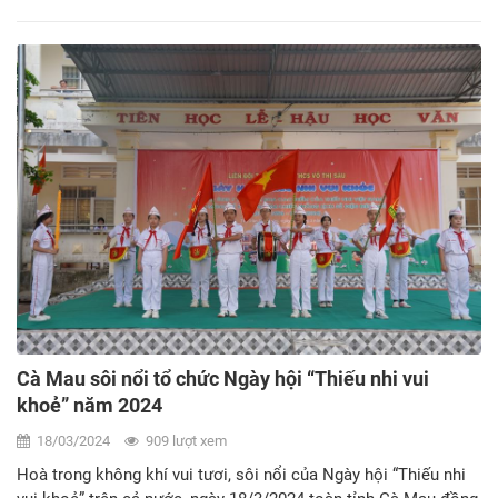
phần bồi dưỡng kỹ năng sống tổng trị giá 100.000 triệu đồng
cho 20 trường Tiểu học và Trung học cơ sở thuộc 02 quận Hải
Châu và Cẩm Lệ. Trung tâm Bồi dưỡng kỹ năng sống Cung
Thiếu nhi hứa hẹn là sẽ nơi giúp các em thiếu nhi có thêm
nhiều trải nghiệm thú vị trong học tập với những hoạt động
thực tế, rèn luyện kĩ năng sống và thái độ sống, trang bị những
kiến thức bổ ích làm hành trang vững chắc cho các em trong
tương lai. Ngay sau chương trình, phụ huynh và học sinh cũng
được tham gia trải nghiệm không gian đọc sách Cung Thiếu
nhi với nhiều đầu sách hay và phù hợp với lứa tuổi thiếu nhi.
Cà Mau sôi nổi tổ chức Ngày hội “Thiếu nhi vui
khoẻ” năm 2024
18/03/2024
909 lượt xem
Hoà trong không khí vui tươi, sôi nổi của Ngày hội “Thiếu nhi