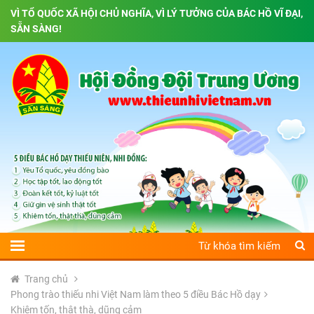
VÌ TỔ QUỐC XÃ HỘI CHỦ NGHĨA, VÌ LÝ TƯỞNG CỦA BÁC HỒ VĨ ĐẠI,
SẴN SÀNG!
Trang chủ
Phong trào thiếu nhi Việt Nam làm theo 5 điều Bác Hồ dạy
Khiêm tốn, thật thà, dũng cảm