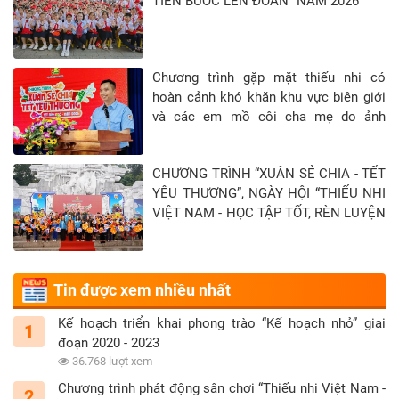
TIẾN BƯỚC LÊN ĐOÀN” NĂM 2026
Chương trình gặp mặt thiếu nhi có
hoàn cảnh khó khăn khu vực biên giới
và các em mồ côi cha mẹ do ảnh
hưởng của đại địch Covid-19 tại Tỉnh
Tây Ninh - Khép lại hành trình “Xuân sẻ
CHƯƠNG TRÌNH “XUÂN SẺ CHIA - TẾT
chia - Tết yêu thương” năm 2026
YÊU THƯƠNG”, NGÀY HỘI “THIẾU NHI
VIỆT NAM - HỌC TẬP TỐT, RÈN LUYỆN
CHĂM” TẠI TỈNH TUYÊN QUANG
Tin được xem nhiều nhất
Kế hoạch triển khai phong trào “Kế hoạch nhỏ” giai
1
đoạn 2020 - 2023
36.768 lượt xem
Chương trình phát động sân chơi “Thiếu nhi Việt Nam -
2