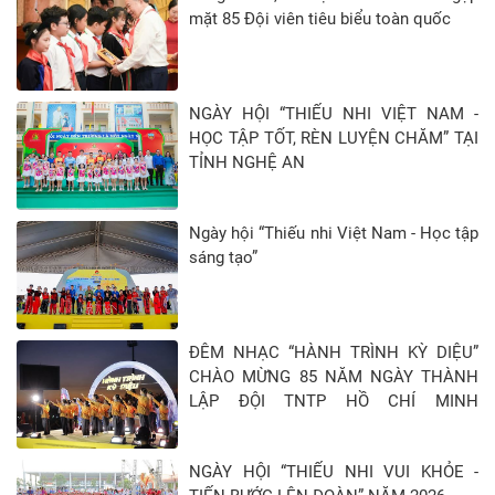
mặt 85 Đội viên tiêu biểu toàn quốc
NGÀY HỘI “THIẾU NHI VIỆT NAM -
HỌC TẬP TỐT, RÈN LUYỆN CHĂM” TẠI
TỈNH NGHỆ AN
Ngày hội “Thiếu nhi Việt Nam - Học tập
sáng tạo”
ĐÊM NHẠC “HÀNH TRÌNH KỲ DIỆU”
CHÀO MỪNG 85 NĂM NGÀY THÀNH
LẬP ĐỘI TNTP HỒ CHÍ MINH
(15/5/1941 - 15/5/2026)
NGÀY HỘI “THIẾU NHI VUI KHỎE -