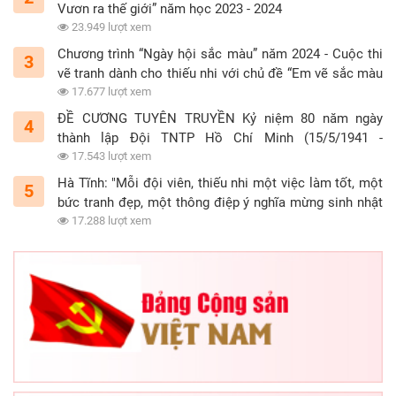
Vươn ra thế giới” năm học 2023 - 2024
23.949 lượt xem
Chương trình “Ngày hội sắc màu” năm 2024 - Cuộc thi
3
vẽ tranh dành cho thiếu nhi với chủ đề “Em vẽ sắc màu
tình nguyện”
17.677 lượt xem
ĐỀ CƯƠNG TUYÊN TRUYỀN Kỷ niệm 80 năm ngày
4
thành lập Đội TNTP Hồ Chí Minh (15/5/1941 -
15/5/2021)
17.543 lượt xem
Hà Tĩnh: "Mỗi đội viên, thiếu nhi một việc làm tốt, một
5
bức tranh đẹp, một thông điệp ý nghĩa mừng sinh nhật
Đội"
17.288 lượt xem