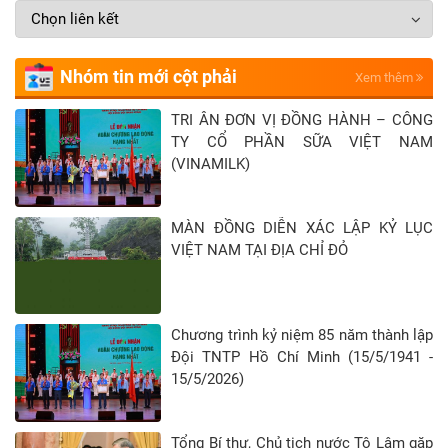
Nhóm tin mới cột phải
Xem thêm
TRI ÂN ĐƠN VỊ ĐỒNG HÀNH – CÔNG
TY CỔ PHẦN SỮA VIỆT NAM
(VINAMILK)
MÀN ĐỒNG DIỄN XÁC LẬP KỶ LỤC
VIỆT NAM TẠI ĐỊA CHỈ ĐỎ
Chương trình kỷ niệm 85 năm thành lập
Đội TNTP Hồ Chí Minh (15/5/1941 -
15/5/2026)
Tổng Bí thư, Chủ tịch nước Tô Lâm gặp