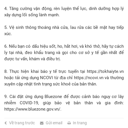
4. Tăng cường vận động, rèn luyện thể lực, dinh dưỡng hợp lý
xây dựng lối sống lành mạnh.
5. Vệ sinh thông thoáng nhà cửa, lau rửa các bề mặt hay tiếp
xúc.
6. Nếu bạn có dấu hiệu sốt, ho, hắt hơi, và khó thở, hãy tự cách
ly tại nhà, đeo khẩu trang và gọi cho cơ sở y tế gần nhất để
được tư vấn, khám và điều trị.
8. Thực hiện khai báo y tế trực tuyến tại https://tokhaiyte.vn
hoặc tải ứng dụng NCOVI từ địa chỉ https://ncovi.vn và thường
xuyên cập nhật tình trạng sức khoẻ của bản thân.
9. Cài đặt ứng dụng Bluezone để được cảnh báo nguy cơ lây
nhiễm COVID-19, giúp bảo vệ bản thân và gia đình:
https://www.bluezone.gov.vn/.
Về trang trước
Gửi email
In trang