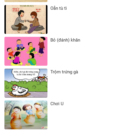
Oẳn tù tì
Bỏ (đánh) khăn
Trộm trứng gà
Chơi U