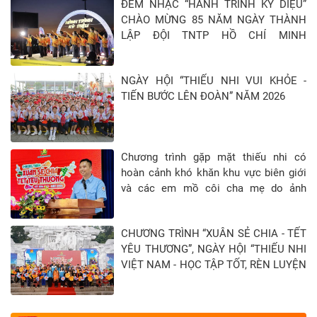
ĐÊM NHẠC “HÀNH TRÌNH KỲ DIỆU”
CHÀO MỪNG 85 NĂM NGÀY THÀNH
LẬP ĐỘI TNTP HỒ CHÍ MINH
(15/5/1941 - 15/5/2026)
NGÀY HỘI “THIẾU NHI VUI KHỎE -
TIẾN BƯỚC LÊN ĐOÀN” NĂM 2026
Chương trình gặp mặt thiếu nhi có
hoàn cảnh khó khăn khu vực biên giới
và các em mồ côi cha mẹ do ảnh
hưởng của đại địch Covid-19 tại Tỉnh
Tây Ninh - Khép lại hành trình “Xuân sẻ
CHƯƠNG TRÌNH “XUÂN SẺ CHIA - TẾT
chia - Tết yêu thương” năm 2026
YÊU THƯƠNG”, NGÀY HỘI “THIẾU NHI
VIỆT NAM - HỌC TẬP TỐT, RÈN LUYỆN
CHĂM” TẠI TỈNH TUYÊN QUANG