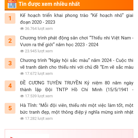
Tin được xem nhiều nhất
Kế hoạch triển khai phong trào “Kế hoạch nhỏ” giai
1
đoạn 2020 - 2023
36.764 lượt xem
Chương trình phát động sân chơi “Thiếu nhi Việt Nam -
2
Vươn ra thế giới” năm học 2023 - 2024
23.945 lượt xem
Chương trình “Ngày hội sắc màu” năm 2024 - Cuộc thi
3
vẽ tranh dành cho thiếu nhi với chủ đề “Em vẽ sắc màu
tình nguyện”
17.672 lượt xem
ĐỀ CƯƠNG TUYÊN TRUYỀN Kỷ niệm 80 năm ngày
4
thành lập Đội TNTP Hồ Chí Minh (15/5/1941 -
15/5/2021)
17.539 lượt xem
Hà Tĩnh: "Mỗi đội viên, thiếu nhi một việc làm tốt, một
5
bức tranh đẹp, một thông điệp ý nghĩa mừng sinh nhật
Đội"
17.282 lượt xem