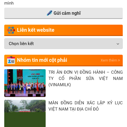
mình
Gửi cảm nghĩ
Liên kết website
Nhóm tin mới cột phải
Xem thêm
TRI ÂN ĐƠN VỊ ĐỒNG HÀNH – CÔNG
TY CỔ PHẦN SỮA VIỆT NAM
(VINAMILK)
MÀN ĐỒNG DIỄN XÁC LẬP KỶ LỤC
VIỆT NAM TẠI ĐỊA CHỈ ĐỎ