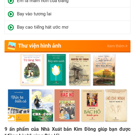
Em là mầm non của Đảng
Bay vào tương lai
Bay cao tiếng hát ước mơ
Thư viện hình ảnh
Xem thêm
9 ấn phẩm của Nhà Xuát bản Kim Đồng giúp bạn được