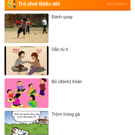
Trò chơi thiếu nhi
Xem thêm
Đánh quay
Oẳn tù tì
Bỏ (đánh) khăn
Trộm trứng gà