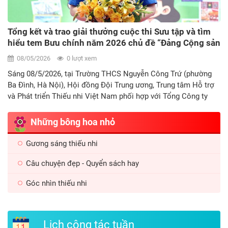
Tổng kết và trao giải thưởng cuộc thi Sưu tập và tìm
hiểu tem Bưu chính năm 2026 chủ đề “Đảng Cộng sản
Việt Nam và hành trình phát triển đất nước qua con
08/05/2026
0 lượt xem
tem bưu chính”
Sáng 08/5/2026, tại Trường THCS Nguyễn Công Trứ (phường
Ba Đình, Hà Nội), Hội đồng Đội Trung ương, Trung tâm Hỗ trợ
và Phát triển Thiếu nhi Việt Nam phối hợp với Tổng Công ty
Bưu điện Việt Nam và Hội Tem Việt Nam tổ chức tổng kết,
trao giải Cuộc thi sưu tập và tìm hiểu tem bưu chính năm 2026
Những bông hoa nhỏ
với sự đồng hành của Tổng Công ty Bảo hiểm PVI.
Gương sáng thiếu nhi
Câu chuyện đẹp - Quyển sách hay
Góc nhìn thiếu nhi
Lịch công tác tuần