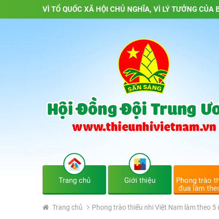
VÌ TỔ QUỐC XÃ HỘI CHỦ NGHĨA, VÌ LÝ TƯỞNG CỦA B
Trang chủ
Giới thiệu
Phong trào th
đua làm the
Trang chủ
Phong trào thiếu nhi Việt Nam làm theo 5