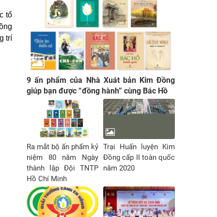
c tổ
Lồng
 trí
9 ấn phẩm của Nhà Xuát bản Kim Đồng
giúp bạn được “đồng hành” cùng Bác Hồ
Ra mắt bộ ấn phấm kỷ
Trại Huấn luyện Kim
niệm 80 năm Ngày
Đồng cấp II toàn quốc
thành lập Đội TNTP
năm 2020
Hồ Chí Minh