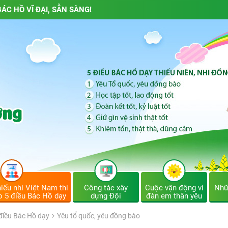
ÁC HỒ VĨ ĐẠI, SẴN SÀNG!
iếu nhi Việt Nam thi
Công tác xây
Cuộc vận động vì
Nhữ
o 5 điều Bác Hồ dạy
dựng Đội
đàn em thân yêu
 điều Bác Hồ dạy
Yêu tổ quốc, yêu đồng bào