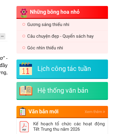
Những bông hoa nhỏ
Gương sáng thiếu nhi
Câu chuyện đẹp - Quyển sách hay
Góc nhìn thiếu nhi
ơ” -
 đầy
Lịch công tác tuần
ờng,
Hệ thống văn bản
Văn bản mới
Xem thêm
Kế hoạch tổ chức các hoạt động
Tết Trung thu năm 2026