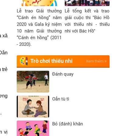
Lễ trao Giải thưởng
Lễ tổng kết và trao
“Cánh én hồng” năm
giải cuộc thi "Bác Hồ
2020 và Gala kỷ niệm
với thiếu nhi - thiếu
10 năm Giải thưởng
nhi với Bác Hồ"
à xã
“Cánh én hồng” (2011
- 2020).
 Dân
Trò chơi thiếu nhi
Xem thêm
 trẻ
Đánh quay
ương
Oẳn tù tì
.
Bỏ (đánh) khăn
n vị