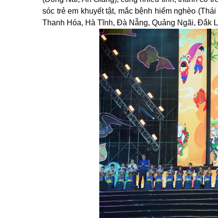
sóc trẻ em khuyết tật, mắc bệnh hiểm nghèo (Thá
Thanh Hóa, Hà Tĩnh, Đà Nẵng, Quảng Ngãi, Đắk L