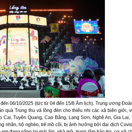
đến 06/10/2025 (tức từ 04 đến 15/8 Âm lịch). Trung ương Đoà
 quà Trung thu và lồng đèn cho thiếu nhi các xã biên giới, 
ào Cai, Tuyên Quang, Cao Bằng, Lạng Sơn, Nghệ An, Gia Lai,
ng nhân, hộ nghèo, trẻ mồ côi, bị ảnh hưởng bởi đại dịch Covi
rẻ em đang sống tại mái ấm, nhà mở, trung tâm bảo trợ, cơ sở 