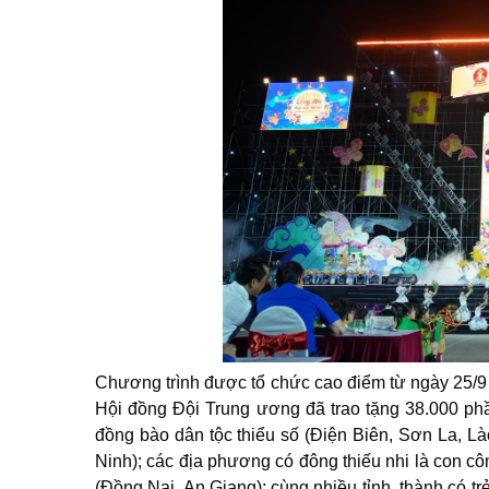
Chương trình được tổ chức cao điểm từ ngày 25/9 
Hội đồng Đội Trung ương đã trao tặng 38.000 phần
đồng bào dân tộc thiểu số (Điện Biên, Sơn La, L
Ninh); các địa phương có đông thiếu nhi là con cô
(Đồng Nai, An Giang); cùng nhiều tỉnh, thành có t