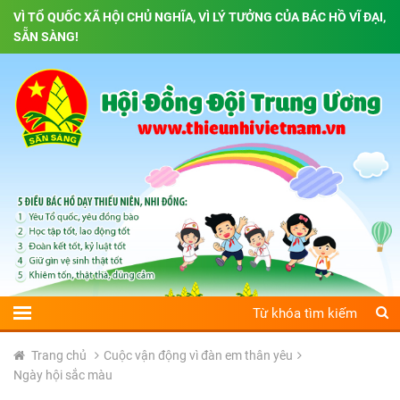
VÌ TỔ QUỐC XÃ HỘI CHỦ NGHĨA, VÌ LÝ TƯỞNG CỦA BÁC HỒ VĨ ĐẠI,
SẴN SÀNG!
Trang chủ
Cuộc vận động vì đàn em thân yêu
Ngày hội sắc màu