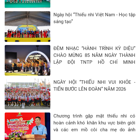
Ngày hội “Thiếu nhi Việt Nam - Học tập
sáng tạo”
ĐÊM NHẠC “HÀNH TRÌNH KỲ DIỆU”
CHÀO MỪNG 85 NĂM NGÀY THÀNH
LẬP ĐỘI TNTP HỒ CHÍ MINH
(15/5/1941 - 15/5/2026)
NGÀY HỘI “THIẾU NHI VUI KHỎE -
TIẾN BƯỚC LÊN ĐOÀN” NĂM 2026
Chương trình gặp mặt thiếu nhi có
hoàn cảnh khó khăn khu vực biên giới
và các em mồ côi cha mẹ do ảnh
hưởng của đại địch Covid-19 tại Tỉnh