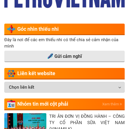
Góc nhìn thiếu nhi
Đây là nơi để các em thiếu nhi có thể chia sẻ cảm nhận của
mình
Gửi cảm nghĩ
Liên kết website
Nhóm tin mới cột phải
Xem thêm
TRI ÂN ĐƠN VỊ ĐỒNG HÀNH – CÔNG
TY CỔ PHẦN SỮA VIỆT NAM
(VINAMILK)