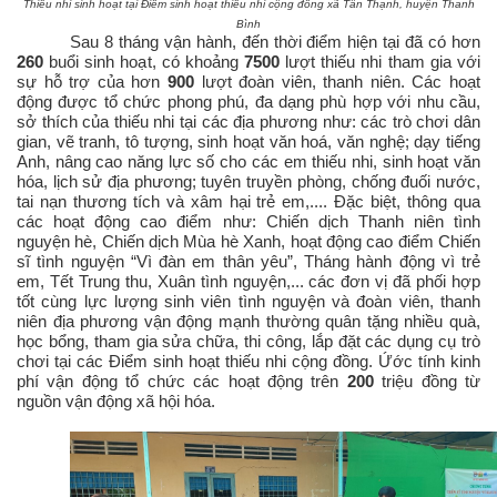
Thiếu nhi sinh hoạt tại Điểm sinh hoạt thiếu nhi cộng đồng xã Tân Thạnh, huyện Thanh
Bình
Sau 8 tháng vận hành, đến thời điểm hiện tại đã có hơn
260
buổi sinh hoạt, có khoảng
7500
lượt thiếu nhi tham gia với
sự hỗ trợ của hơn
900
lượt đoàn viên, thanh niên. Các hoạt
động được tổ chức phong phú, đa dạng phù hợp với nhu cầu,
sở thích của thiếu nhi tại các địa phương như: các trò chơi dân
gian, vẽ tranh, tô tượng, sinh hoạt văn hoá, văn nghệ; dạy tiếng
Anh, nâng cao năng lực số cho các em thiếu nhi, sinh hoạt văn
hóa, lịch sử địa phương; tuyên truyền phòng, chống đuối nước,
tai nạn thương tích và xâm hại trẻ em,.... Đặc biệt, thông qua
các hoạt động cao điểm như: Chiến dịch Thanh niên tình
nguyện hè, Chiến dịch Mùa hè Xanh, hoạt động cao điểm Chiến
sĩ tình nguyện “Vì đàn em thân yêu”, Tháng hành động vì trẻ
em, Tết Trung thu, Xuân tình nguyện,... các đơn vị đã phối hợp
tốt cùng lực lượng sinh viên tình nguyện và đoàn viên, thanh
niên địa phương vận động mạnh thường quân tặng nhiều quà,
học bổng, tham gia sửa chữa, thi công, lắp đặt các dụng cụ trò
chơi tại các Điểm sinh hoạt thiếu nhi cộng đồng.
Ứớc tính kinh
phí vận động tổ chức các hoạt động trên
200
triệu đồng từ
nguồn vận động xã hội hóa.