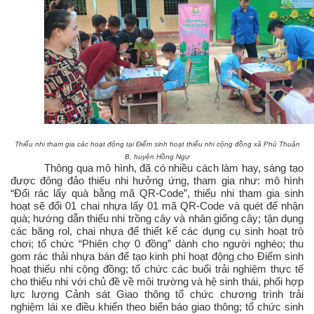
Thiếu nhi tham gia các hoạt động tại Điểm sinh hoạt thiếu nhi cộng đồng xã Phú Thuận
B, huyện Hồng Ngự
Thông qua mô hình, đã có nhiều cách làm hay, sáng tạo
được đông đảo thiếu nhi hưởng ứng, tham gia như: mô hình
“Đổi rác lấy quà bằng mã QR-Code”, thiếu nhi tham gia sinh
hoạt sẽ đổi 01 chai nhựa lấy 01 mã QR-Code và quét để nhận
quà; hướng dẫn thiếu nhi trồng cây và nhân giống cây; tận dụng
các băng rol, chai nhựa để thiết kế các dụng cụ sinh hoạt trò
chơi; tổ chức “Phiên chợ 0 đồng” dành cho người nghèo; thu
gom rác thải nhựa bán để tạo kinh phí hoạt động cho Điểm sinh
hoạt thiếu nhi cộng đồng; tổ chức các buổi trải nghiệm thực tế
cho thiếu nhi với chủ đề về môi trường và hệ sinh thái, phối hợp
lực lượng Cảnh sát Giao thông tổ chức chương trình trải
nghiệm lái xe điều khiển theo biển báo giao thông; tổ chức sinh