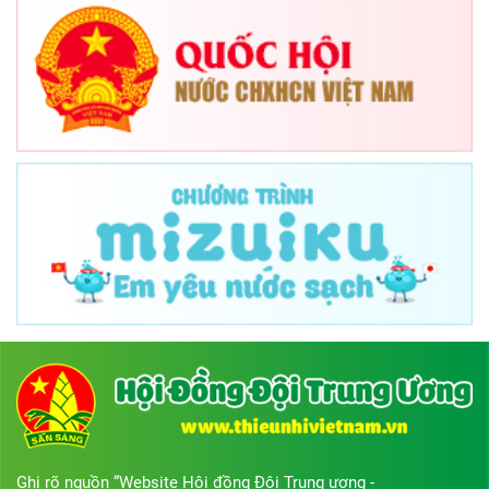
Ghi rõ nguồn “Website Hội đồng Đội Trung ương -