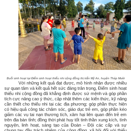
Buổi sinh hoạt tại Điểm sinh hoạt thiếu nhi cộng đồng thị trấn Mỹ An, huyện Tháp Mười
Với những kết quả đạt được, mô hình nhận được nhiều
sự quan tâm và kết quả hết sức đáng trân trọng, Điểm sinh hoạt
thiếu nhi cộng đồng đã khẳng định được sứ mệnh và góp phần
tích cực nâng cao ý thức, cập nhật thêm các kiến thức, kỹ năng
cần thiết cho thiếu nhi tại các địa phương; góp phần thực hiện
có hiệu quả công tác chăm sóc, giáo dục trẻ em, góp phần kéo
giảm các vụ tai nạn thương tích, xâm hại liên quan đến trẻ em
trên địa bàn tỉnh; đồng thời phát huy tốt tinh thần xung kích, tình
nguyện, linh hoạt, sáng tạo của Đoàn – Đội các cấp và sự
chung tay đầy trách nhiệm của cộng đồng, xã hội đối với thiếu