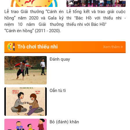
Lễ trao Giải thưởng “Cánh én
Lễ tổng kết và trao giải cuộc
hồng” năm 2020 và Gala kỷ
thi "Bác Hồ với thiếu nhi -
niệm 10 năm Giải thưởng
thiếu nhi với Bác Hồ"
“Cánh én hồng” (2011 - 2020).
Trò chơi thiếu nhi
Xem thêm
Đánh quay
Oẳn tù tì
Bỏ (đánh) khăn