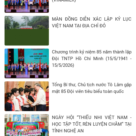
MÀN ĐỒNG DIỄN XÁC LẬP KỶ LỤC
VIỆT NAM TẠI ĐỊA CHỈ ĐỎ
Chương trình kỷ niệm 85 năm thành lập
Đội TNTP Hồ Chí Minh (15/5/1941 -
15/5/2026)
Tổng Bí thư, Chủ tịch nước Tô Lâm gặp
mặt 85 Đội viên tiêu biểu toàn quốc
NGÀY HỘI “THIẾU NHI VIỆT NAM -
HỌC TẬP TỐT, RÈN LUYỆN CHĂM” TẠI
TỈNH NGHỆ AN