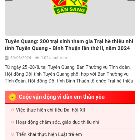
Hội đồng Đội Trung ương tổ chức “Ngày hội sắc màu”
năm 2024 Cuộc thi vẽ tranh “Em vẽ sắc màu tình
nguyện” tại tỉnh Lào Cai
28/08/2024
2.000 lượt xem
Sáng ngày 28/8/2024, tại trường Tiểu học Hoàng Văn Thụ,
thành phố Lào Cai, tỉnh Lào Cai, Hội đồng Đội Trung ương phối
hợp với Công ty Cổ phần Tập đoàn Thiên Long - Nhãn hàng
dụng cụ Mỹ thuật Colokit tổ chức chương trình “Ngày hội sắc
màu” năm 2024 - Cuôc thi vẽ tranh dành cho thiếu nhi với chủ
Cuộc vận động vì đàn em thân yêu
đề “Em vẽ sắc màu tình nguyện”.
Việc thực hiện chỉ tiêu Đại hội XII
Hoạt động chăm sóc, giáo dục thiếu nhi
Triển khai thực hiện Luật trẻ em