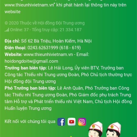
www.thieunhivietnam.vn” khi phát hành lại thông tin này trên
website
© 2020 Thuộc về Hội đồng Đội Trung ương
Online: 37 - Tổng truy cập: 21.334.187
Địa chỉ:
Số 62 Bà Triệu, Hoàn Kiếm, Hà Nội
Điện thoại:
0243.62631999 (618 - 619)
Website:
www.thieunhivietnam.vn - Email:
hoidongdoitw@gmail.com
Trưởng ban biên tập:
Lê Hải Long, Ủy viên BTV, Trưởng ban
Công tác Thiếu nhi Trung ương Đoàn, Phó Chủ tịch thường trực
Hội đồng đội Trung ương
Phó Trưởng ban biên tập:
Lê Anh Quân, Phó Trưởng ban Công
tác Thiếu nhi Trung ương Đoàn, Phó Giám đốc phụ trách Trung
tâm Hỗ trợ và Phát triển thiếu nhi Việt Nam, Chủ tịch Hội đồng
Huấn luyện Trung ương
Kết nối với chúng tôi qua