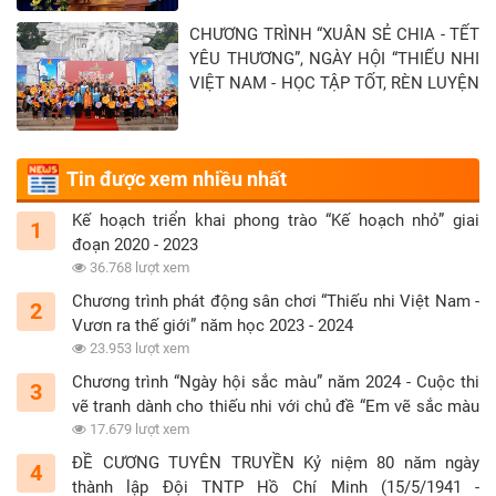
Tây Ninh - Khép lại hành trình “Xuân sẻ
CHƯƠNG TRÌNH “XUÂN SẺ CHIA - TẾT
chia - Tết yêu thương” năm 2026
YÊU THƯƠNG”, NGÀY HỘI “THIẾU NHI
VIỆT NAM - HỌC TẬP TỐT, RÈN LUYỆN
CHĂM” TẠI TỈNH TUYÊN QUANG
Tin được xem nhiều nhất
Kế hoạch triển khai phong trào “Kế hoạch nhỏ” giai
1
đoạn 2020 - 2023
36.768 lượt xem
Chương trình phát động sân chơi “Thiếu nhi Việt Nam -
2
Vươn ra thế giới” năm học 2023 - 2024
23.953 lượt xem
Chương trình “Ngày hội sắc màu” năm 2024 - Cuộc thi
3
vẽ tranh dành cho thiếu nhi với chủ đề “Em vẽ sắc màu
tình nguyện”
17.679 lượt xem
ĐỀ CƯƠNG TUYÊN TRUYỀN Kỷ niệm 80 năm ngày
4
thành lập Đội TNTP Hồ Chí Minh (15/5/1941 -