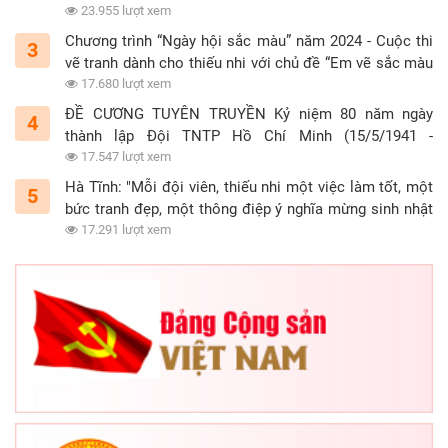
23.955 lượt xem
Chương trình “Ngày hội sắc màu” năm 2024 - Cuộc thi
3
vẽ tranh dành cho thiếu nhi với chủ đề “Em vẽ sắc màu
tình nguyện”
17.680 lượt xem
ĐỀ CƯƠNG TUYÊN TRUYỀN Kỷ niệm 80 năm ngày
4
thành lập Đội TNTP Hồ Chí Minh (15/5/1941 -
15/5/2021)
17.547 lượt xem
Hà Tĩnh: "Mỗi đội viên, thiếu nhi một việc làm tốt, một
5
bức tranh đẹp, một thông điệp ý nghĩa mừng sinh nhật
Đội"
17.291 lượt xem