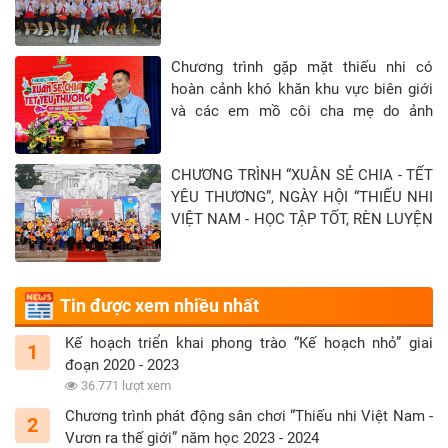
Chương trình gặp mặt thiếu nhi có
hoàn cảnh khó khăn khu vực biên giới
và các em mồ côi cha mẹ do ảnh
hưởng của đại địch Covid-19 tại Tỉnh
Tây Ninh - Khép lại hành trình “Xuân sẻ
CHƯƠNG TRÌNH “XUÂN SẺ CHIA - TẾT
chia - Tết yêu thương” năm 2026
YÊU THƯƠNG”, NGÀY HỘI “THIẾU NHI
VIỆT NAM - HỌC TẬP TỐT, RÈN LUYỆN
CHĂM” TẠI TỈNH TUYÊN QUANG
Tin được xem nhiều nhất
Kế hoạch triển khai phong trào “Kế hoạch nhỏ” giai
1
đoạn 2020 - 2023
36.771 lượt xem
Chương trình phát động sân chơi “Thiếu nhi Việt Nam -
2
Vươn ra thế giới” năm học 2023 - 2024