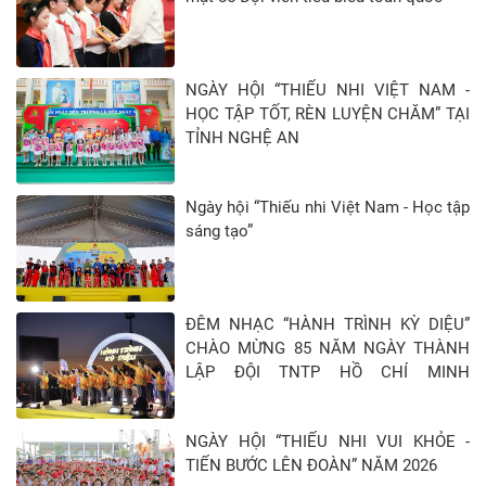
NGÀY HỘI “THIẾU NHI VIỆT NAM -
HỌC TẬP TỐT, RÈN LUYỆN CHĂM” TẠI
TỈNH NGHỆ AN
Ngày hội “Thiếu nhi Việt Nam - Học tập
sáng tạo”
ĐÊM NHẠC “HÀNH TRÌNH KỲ DIỆU”
CHÀO MỪNG 85 NĂM NGÀY THÀNH
LẬP ĐỘI TNTP HỒ CHÍ MINH
(15/5/1941 - 15/5/2026)
NGÀY HỘI “THIẾU NHI VUI KHỎE -
TIẾN BƯỚC LÊN ĐOÀN” NĂM 2026