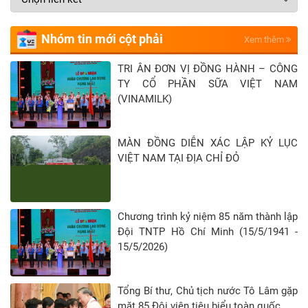
Nhóm tin mới cột phải
Xem thêm
TRI ÂN ĐƠN VỊ ĐỒNG HÀNH – CÔNG
TY CỔ PHẦN SỮA VIỆT NAM
(VINAMILK)
MÀN ĐỒNG DIỄN XÁC LẬP KỶ LỤC
VIỆT NAM TẠI ĐỊA CHỈ ĐỎ
Chương trình kỷ niệm 85 năm thành lập
Đội TNTP Hồ Chí Minh (15/5/1941 -
15/5/2026)
Tổng Bí thư, Chủ tịch nước Tô Lâm gặp
mặt 85 Đội viên tiêu biểu toàn quốc