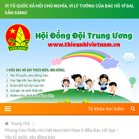
VÌ TỔ QUỐC XÃ HỘI CHỦ NGHĨA, VÌ LÝ TƯỞNG CỦA BÁC HỒ VĨ ĐẠI,
SẴN SÀNG!
Trang chủ
Phong trào thiếu nhi Việt Nam làm theo 5 điều Bác Hồ dạy
Yêu tổ quốc, yêu đồng bào