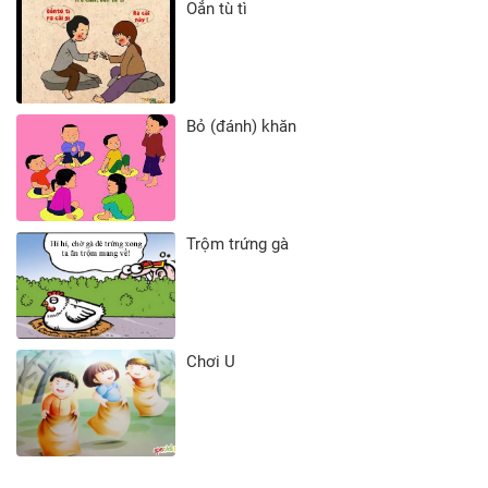
Oẳn tù tì
Bỏ (đánh) khăn
Trộm trứng gà
Chơi U