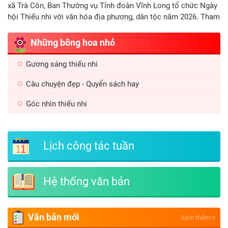
xã Trà Côn, Ban Thường vụ Tỉnh đoàn Vĩnh Long tổ chức Ngày
hội Thiếu nhi với văn hóa địa phương, dân tộc năm 2026. Tham
dự Ngày hội có đồng chí Nguyễn Thị Cẩm Hương – Phó Bí thư
Tỉnh đoàn; đồng chí Lê Văn Long – Ủy viên Ban Thường vụ
Những bông hoa nhỏ
Đảng ủy, Phó Chủ tịch Ủy ban nhân dân xã Trà Côn; đồng chí
Nguyễn Hoàng Phong, Phó Trưởng phòng Văn hoá - Xã hội xã
Gương sáng thiếu nhi
Trà Côn; đại diện Ban Thường vụ Đoàn các xã Trà Côn, Trà Ôn,
Vĩnh Xuân, Hòa Bình, Lục Sĩ Thành và hơn 200 học sinh trên
Câu chuyện đẹp - Quyển sách hay
địa bàn tỉnh.
Góc nhìn thiếu nhi
Lịch công tác tuần
Hệ thống văn bản
Văn bản mới
Xem thêm