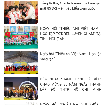
Tổng Bí thư, Chủ tịch nước Tô Lâm gặp
mặt 85 Đội viên tiêu biểu toàn quốc
NGÀY HỘI “THIẾU NHI VIỆT NAM -
HỌC TẬP TỐT, RÈN LUYỆN CHĂM” TẠI
TỈNH NGHỆ AN
Ngày hội “Thiếu nhi Việt Nam - Học tập
sáng tạo”
ĐÊM NHẠC “HÀNH TRÌNH KỲ DIỆU”
CHÀO MỪNG 85 NĂM NGÀY THÀNH
LẬP ĐỘI TNTP HỒ CHÍ MINH
(15/5/1941 - 15/5/2026)
NGÀY HỘI “THIẾU NHI VUI KHỎE -