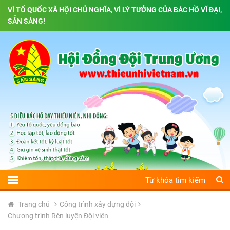
VÌ TỔ QUỐC XÃ HỘI CHỦ NGHĨA, VÌ LÝ TƯỞNG CỦA BÁC HỒ VĨ ĐẠI,
SẴN SÀNG!
Trang chủ
Công trình xây dựng đội
Chương trình Rèn luyện Đội viên