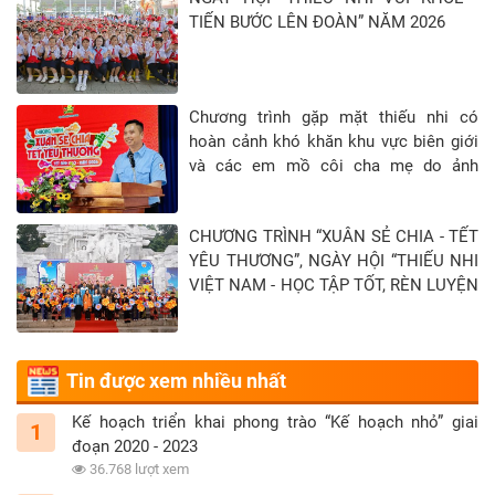
TIẾN BƯỚC LÊN ĐOÀN” NĂM 2026
Chương trình gặp mặt thiếu nhi có
hoàn cảnh khó khăn khu vực biên giới
và các em mồ côi cha mẹ do ảnh
hưởng của đại địch Covid-19 tại Tỉnh
Tây Ninh - Khép lại hành trình “Xuân sẻ
CHƯƠNG TRÌNH “XUÂN SẺ CHIA - TẾT
chia - Tết yêu thương” năm 2026
YÊU THƯƠNG”, NGÀY HỘI “THIẾU NHI
VIỆT NAM - HỌC TẬP TỐT, RÈN LUYỆN
CHĂM” TẠI TỈNH TUYÊN QUANG
Tin được xem nhiều nhất
Kế hoạch triển khai phong trào “Kế hoạch nhỏ” giai
1
đoạn 2020 - 2023
36.768 lượt xem