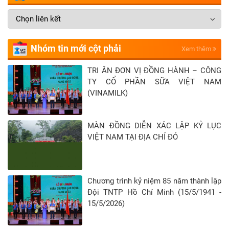
Nhóm tin mới cột phải
Xem thêm
TRI ÂN ĐƠN VỊ ĐỒNG HÀNH – CÔNG
TY CỔ PHẦN SỮA VIỆT NAM
(VINAMILK)
MÀN ĐỒNG DIỄN XÁC LẬP KỶ LỤC
VIỆT NAM TẠI ĐỊA CHỈ ĐỎ
Chương trình kỷ niệm 85 năm thành lập
Đội TNTP Hồ Chí Minh (15/5/1941 -
15/5/2026)