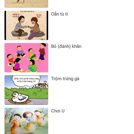
Oẳn tù tì
Bỏ (đánh) khăn
Trộm trứng gà
Chơi U