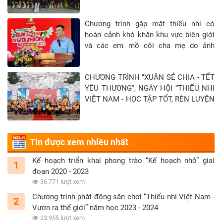
Chương trình gặp mặt thiếu nhi có
hoàn cảnh khó khăn khu vực biên giới
và các em mồ côi cha mẹ do ảnh
hưởng của đại địch Covid-19 tại Tỉnh
Tây Ninh - Khép lại hành trình “Xuân sẻ
CHƯƠNG TRÌNH “XUÂN SẺ CHIA - TẾT
chia - Tết yêu thương” năm 2026
YÊU THƯƠNG”, NGÀY HỘI “THIẾU NHI
VIỆT NAM - HỌC TẬP TỐT, RÈN LUYỆN
CHĂM” TẠI TỈNH TUYÊN QUANG
Tin được xem nhiều nhất
Kế hoạch triển khai phong trào “Kế hoạch nhỏ” giai
1
đoạn 2020 - 2023
36.771 lượt xem
Chương trình phát động sân chơi “Thiếu nhi Việt Nam -
2
Vươn ra thế giới” năm học 2023 - 2024
23.955 lượt xem