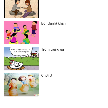
Bỏ (đánh) khăn
Trộm trứng gà
Chơi U