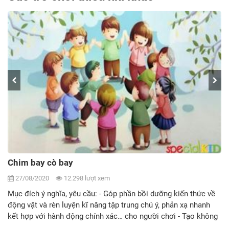
ĐỒ (KENG)
27/08/2020
14.591 lượt xem
p phần bồi dưỡng kiến thức về
Mục đích ý nghĩa, yêu cầu: - Góp
ập trung chú ý, phản xạ nhanh
nhảy, đuổi bắt nhanh nhẹn khéo l
c… cho người chơi - Tạo không
sức… cho người chơi. - Tạo không 
inh thần đoàn kết, tôn trọng kỉ
giãn, tinh thần đoàn kết, tôn trọn