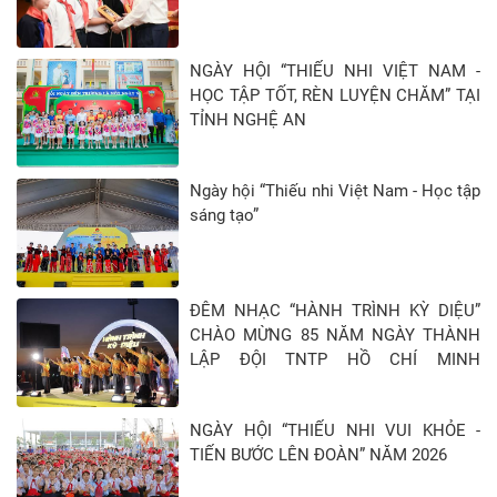
NGÀY HỘI “THIẾU NHI VIỆT NAM -
HỌC TẬP TỐT, RÈN LUYỆN CHĂM” TẠI
TỈNH NGHỆ AN
Ngày hội “Thiếu nhi Việt Nam - Học tập
sáng tạo”
ĐÊM NHẠC “HÀNH TRÌNH KỲ DIỆU”
CHÀO MỪNG 85 NĂM NGÀY THÀNH
LẬP ĐỘI TNTP HỒ CHÍ MINH
(15/5/1941 - 15/5/2026)
NGÀY HỘI “THIẾU NHI VUI KHỎE -
TIẾN BƯỚC LÊN ĐOÀN” NĂM 2026