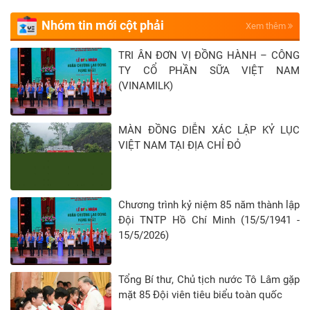
Nhóm tin mới cột phải
Xem thêm
TRI ÂN ĐƠN VỊ ĐỒNG HÀNH – CÔNG
TY CỔ PHẦN SỮA VIỆT NAM
(VINAMILK)
MÀN ĐỒNG DIỄN XÁC LẬP KỶ LỤC
VIỆT NAM TẠI ĐỊA CHỈ ĐỎ
Chương trình kỷ niệm 85 năm thành lập
Đội TNTP Hồ Chí Minh (15/5/1941 -
15/5/2026)
Tổng Bí thư, Chủ tịch nước Tô Lâm gặp
mặt 85 Đội viên tiêu biểu toàn quốc