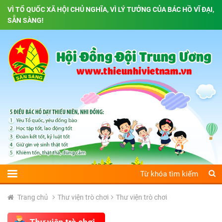
VÌ TỔ QUỐC XÃ HỘI CHỦ NGHĨA, VÌ LÝ TƯỞNG CỦA BÁC HỒ VĨ ĐẠI,
SẴN SÀNG!
Trang chủ
Thư viện trò chơi
Thư viện trò chơi
Thư viện trò chơi