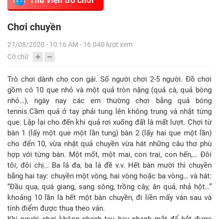
Chơi chuyền
27/08/2020 - 10:16 AM - 16.040 lượt xem
Cỡ chữ
Trò chơi dành cho con gái. Số người chơi 2-5 người. Đồ chơi
gồm có 10 que nhỏ và một quả tròn nặng (quả cà, quả bòng
nhỏ…), ngày nay các em thường chơi bằng quả bóng
tennis.Cầm quả ở tay phải tung lên không trung và nhặt từng
que. Lặp lại cho đến khi quả rơi xuống đất là mất lượt. Chơi từ
bàn 1 (lấy một que một lần tung) bàn 2 (lấy hai que một lần)
cho đến 10, vừa nhặt quả chuyền vừa hát những câu thơ phù
hợp với từng bàn. Một mốt, một mai, con trai, con hến,… Đôi
tôi, đôi chị… Ba lá đa, ba lá đề v.v. Hết bàn mười thì chuyền
bằng hai tay: chuyền một vòng, hai vòng hoặc ba vòng… và hát:
“Đầu quạ, quá giang, sang sông, trồng cây, ăn quả, nhả hột…”
khoảng 10 lần là hết một bàn chuyền, đi liền mấy ván sau và
tính điểm được thua theo ván.
Khi người chơi không nhanh tay hay nhanh mắt để bắt được