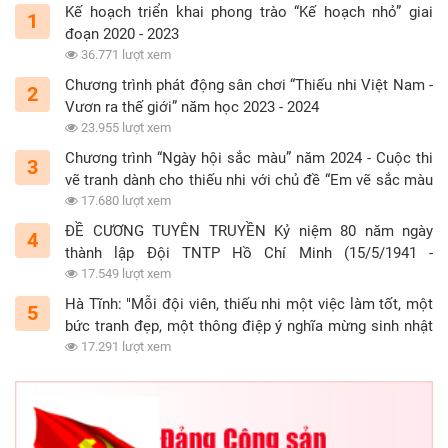
Kế hoạch triển khai phong trào “Kế hoạch nhỏ” giai
1
đoạn 2020 - 2023
36.771 lượt xem
Chương trình phát động sân chơi “Thiếu nhi Việt Nam -
2
Vươn ra thế giới” năm học 2023 - 2024
23.955 lượt xem
Chương trình “Ngày hội sắc màu” năm 2024 - Cuộc thi
3
vẽ tranh dành cho thiếu nhi với chủ đề “Em vẽ sắc màu
tình nguyện”
17.680 lượt xem
ĐỀ CƯƠNG TUYÊN TRUYỀN Kỷ niệm 80 năm ngày
4
thành lập Đội TNTP Hồ Chí Minh (15/5/1941 -
15/5/2021)
17.549 lượt xem
Hà Tĩnh: "Mỗi đội viên, thiếu nhi một việc làm tốt, một
5
bức tranh đẹp, một thông điệp ý nghĩa mừng sinh nhật
Đội"
17.291 lượt xem