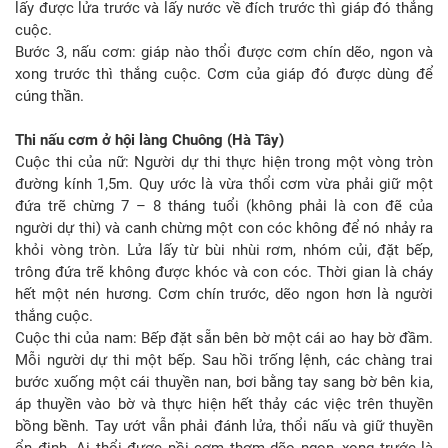
lấy được lửa trước và lấy nước về đích trước thì giáp đó thắng
cuộc.
Bước 3, nấu cơm: giáp nào thổi được cơm chín dẽo, ngon và
xong trước thì thắng cuộc. Cơm của giáp đó được dùng để
cúng thần.
Thi nấu cơm ở hội làng Chuông (Hà Tây)
Cuộc thi của nữ: Người dự thi thực hiện trong một vòng tròn
đường kính 1,5m. Quy ước là vừa thổi cơm vừa phải giữ một
đứa trẽ chừng 7 – 8 tháng tuổi (không phải là con đẽ của
người dự thi) và canh chừng một con cóc không để nó nhảy ra
khỏi vòng tròn. Lửa lấy từ bùi nhùi rơm, nhóm củi, đặt bếp,
trông đứa trẽ không được khóc và con cóc. Thời gian là cháy
hết một nén hương. Cơm chín trước, dẽo ngon hơn là người
thắng cuộc.
Cuộc thi của nam: Bếp đặt sẵn bên bờ một cái ao hay bờ đầm.
Mỗi người dự thi một bếp. Sau hồi trống lệnh, các chàng trai
bước xuống một cái thuyền nan, bơi bằng tay sang bờ bên kia,
áp thuyền vào bờ và thực hiện hết thảy các việc trên thuyền
bồng bềnh. Tay ướt vẫn phải đánh lửa, thổi nấu và giữ thuyền
ổn định. Ai thổi được nồi cơm thơm dẽo ngon, xong trước là