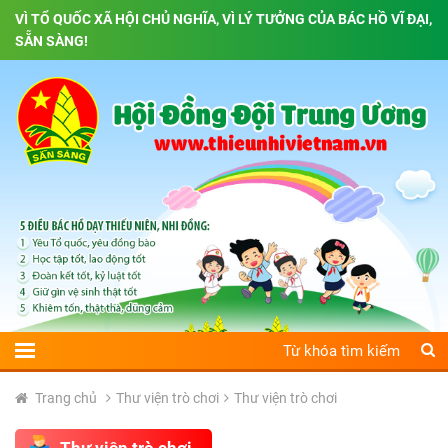
VÌ TỔ QUỐC XÃ HỘI CHỦ NGHĨA, VÌ LÝ TƯỞNG CỦA BÁC HỒ VĨ ĐẠI,
SẴN SÀNG!
Trang chủ
Thư viện trò chơi
Thư viện trò chơi
Thư viện trò chơi