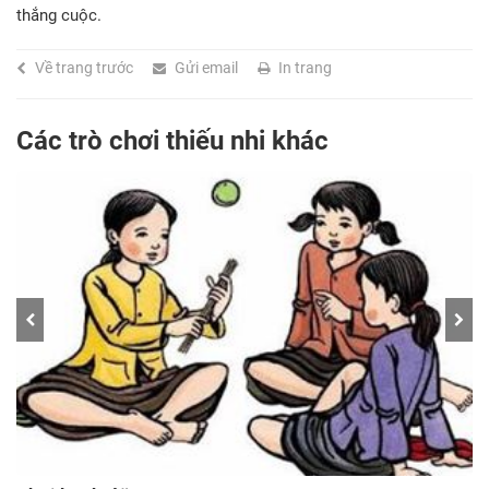
thắng cuộc.
Về trang trước
Gửi email
In trang
Các trò chơi thiếu nhi khác