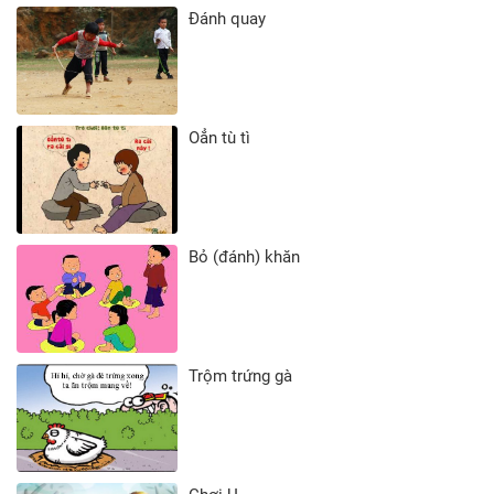
Đánh quay
Oẳn tù tì
Bỏ (đánh) khăn
Trộm trứng gà