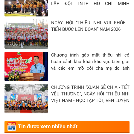
LẬP ĐỘI TNTP HỒ CHÍ MINH
(15/5/1941 - 15/5/2026)
NGÀY HỘI “THIẾU NHI VUI KHỎE -
TIẾN BƯỚC LÊN ĐOÀN” NĂM 2026
Chương trình gặp mặt thiếu nhi có
hoàn cảnh khó khăn khu vực biên giới
và các em mồ côi cha mẹ do ảnh
hưởng của đại địch Covid-19 tại Tỉnh
Tây Ninh - Khép lại hành trình “Xuân sẻ
CHƯƠNG TRÌNH “XUÂN SẺ CHIA - TẾT
chia - Tết yêu thương” năm 2026
YÊU THƯƠNG”, NGÀY HỘI “THIẾU NHI
VIỆT NAM - HỌC TẬP TỐT, RÈN LUYỆN
CHĂM” TẠI TỈNH TUYÊN QUANG
Tin được xem nhiều nhất