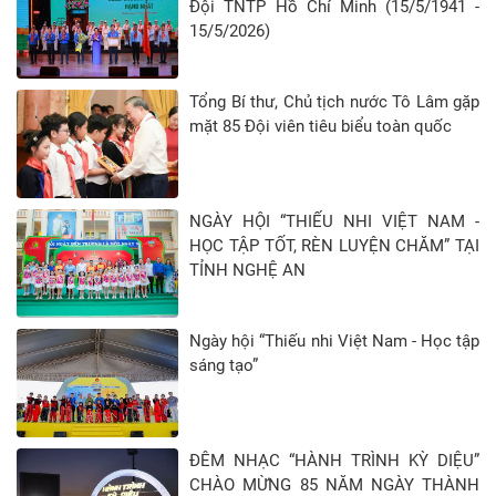
Đội TNTP Hồ Chí Minh (15/5/1941 -
15/5/2026)
Tổng Bí thư, Chủ tịch nước Tô Lâm gặp
mặt 85 Đội viên tiêu biểu toàn quốc
NGÀY HỘI “THIẾU NHI VIỆT NAM -
HỌC TẬP TỐT, RÈN LUYỆN CHĂM” TẠI
TỈNH NGHỆ AN
Ngày hội “Thiếu nhi Việt Nam - Học tập
sáng tạo”
ĐÊM NHẠC “HÀNH TRÌNH KỲ DIỆU”
CHÀO MỪNG 85 NĂM NGÀY THÀNH