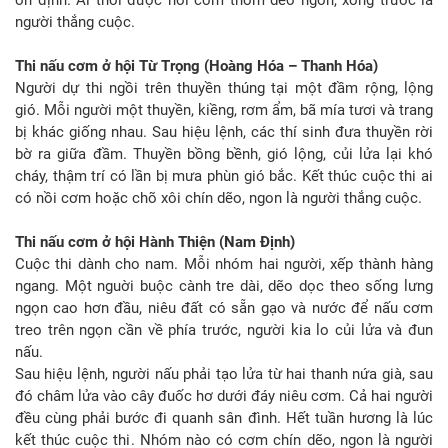
người thắng cuộc.
Thi nấu cơm ở hội Từ Trọng (Hoàng Hóa – Thanh Hóa)
Người dự thi ngồi trên thuyền thúng tại một đầm rộng, lộng
gió. Mỗi người một thuyền, kiềng, rơm ẩm, bã mía tươi và trang
bị khác giống nhau. Sau hiệu lệnh, các thí sinh đưa thuyền rời
bờ ra giữa đầm. Thuyền bồng bềnh, gió lộng, củi lửa lại khó
cháy, thậm trí có lần bị mưa phùn gió bắc. Kết thúc cuộc thi ai
có nồi cơm hoặc chõ xôi chín dẽo, ngon là người thắng cuộc.
Thi nấu cơm ở hội Hành Thiện (Nam Định)
Cuộc thi dành cho nam. Mỗi nhóm hai người, xếp thành hàng
ngang. Một nguời buộc cành tre dài, dẽo dọc theo sống lưng
ngọn cao hơn đầu, niêu đất có sẵn gạo và nước để nấu cơm
treo trên ngọn cần về phía trước, người kia lo củi lửa và đun
nấu.
Sau hiệu lệnh, người nấu phải tạo lửa từ hai thanh nứa già, sau
đó châm lửa vào cây đuốc hơ dưới đáy niêu cơm. Cả hai người
đều cùng phải bước đi quanh sân đình. Hết tuần hương là lúc
kết thúc cuộc thi. Nhóm nào có cơm chín dẽo, ngon là người