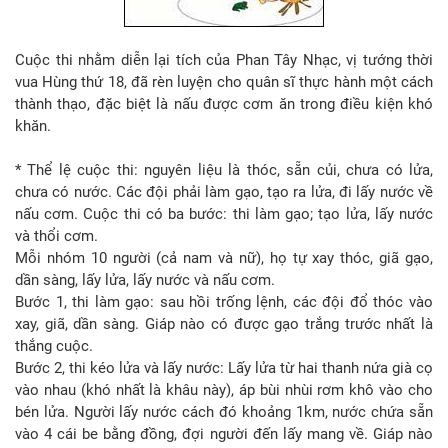
Cuộc thi nhằm diễn lại tích của Phan Tây Nhạc, vị tướng thời
vua Hùng thứ 18, đã rèn luyện cho quân sĩ thực hành một cách
thành thạo, đặc biệt là nấu được cơm ăn trong điều kiện khó
khăn.
* Thể lệ cuộc thi: nguyên liệu là thóc, sẵn củi, chưa có lửa,
chưa có nước. Các đội phải làm gạo, tạo ra lửa, đi lấy nước về
nấu cơm. Cuộc thi có ba bước: thi làm gạo; tạo lửa, lấy nước
và thổi cơm.
Mỗi nhóm 10 người (cả nam và nữ), họ tự xay thóc, giã gạo,
dần sàng, lấy lửa, lấy nước và nấu cơm.
Bước 1, thi làm gạo: sau hồi trống lệnh, các đội đổ thóc vào
xay, giã, dần sàng. Giáp nào có được gạo trắng trước nhất là
thắng cuộc.
Bước 2, thi kéo lửa và lấy nước: Lấy lửa từ hai thanh nứa già cọ
vào nhau (khó nhất là khâu này), áp bùi nhùi rơm khô vào cho
bén lửa. Người lấy nước cách đó khoảng 1km, nước chứa sẵn
vào 4 cái be bằng đồng, đợi người đến lấy mang về. Giáp nào