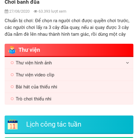
Chim bay cò bay
27/08/2020
12.298 lượt xem
Mục đích ý nghĩa, yêu cầu: - Góp phần bồi dưỡng kiến thức về
động vật và rèn luyện kĩ năng tập trung chú ý, phản xạ nhanh
kết hợp với hành động chính xác… cho người chơi - Tạo không
khí vui chơi sôi nổi, thư giãn, tinh thần đoàn kết, tôn trọng kỉ
luật chơi…
Thư viện
Thư viện hình ảnh
Thư viện video clip
Bài hát của thiếu nhi
Trò chơi thiếu nhi
Lịch công tác tuần