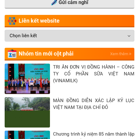
Gửi cảm nghĩ
Liên kết website
Nhóm tin mới cột phải
Xem thêm
TRI ÂN ĐƠN VỊ ĐỒNG HÀNH – CÔNG
TY CỔ PHẦN SỮA VIỆT NAM
(VINAMILK)
MÀN ĐỒNG DIỄN XÁC LẬP KỶ LỤC
VIỆT NAM TẠI ĐỊA CHỈ ĐỎ
Chương trình kỷ niệm 85 năm thành lập