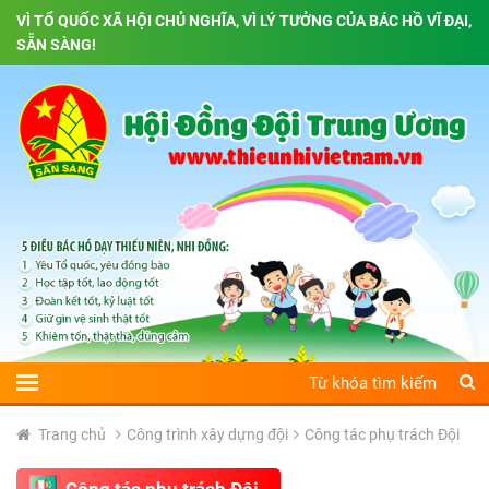
VÌ TỔ QUỐC XÃ HỘI CHỦ NGHĨA, VÌ LÝ TƯỞNG CỦA BÁC HỒ VĨ ĐẠI,
SẴN SÀNG!
Trang chủ
Công trình xây dựng đội
Công tác phụ trách Đội
Công tác phụ trách Đội