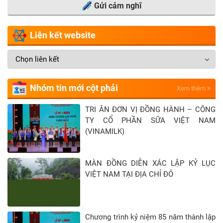
Gửi cảm nghĩ
Liên kết website
Nhóm tin mới cột phải
Xem thêm
TRI ÂN ĐƠN VỊ ĐỒNG HÀNH – CÔNG
TY CỔ PHẦN SỮA VIỆT NAM
(VINAMILK)
MÀN ĐỒNG DIỄN XÁC LẬP KỶ LỤC
VIỆT NAM TẠI ĐỊA CHỈ ĐỎ
Chương trình kỷ niệm 85 năm thành lập