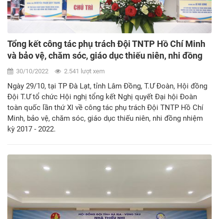
Tổng kết công tác phụ trách Đội TNTP Hồ Chí Minh
và bảo vệ, chăm sóc, giáo dục thiếu niên, nhi đồng
nhiệm kỳ 2017 - 2022
30/10/2022
2.541 lượt xem
Ngày 29/10, tại TP Đà Lạt, tỉnh Lâm Đồng, T.Ư Đoàn, Hội đồng
Đội T.Ư tổ chức Hội nghị tổng kết Nghị quyết Đại hội Đoàn
toàn quốc lần thứ XI về công tác phụ trách Đội TNTP Hồ Chí
Minh, bảo vệ, chăm sóc, giáo dục thiếu niên, nhi đồng nhiệm
kỳ 2017 - 2022.