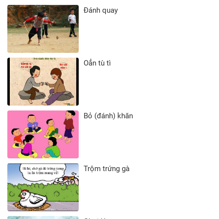
Đánh quay
Oẳn tù tì
Bỏ (đánh) khăn
Trộm trứng gà