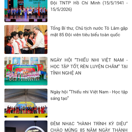
Đội TNTP Hồ Chí Minh (15/5/1941 -
15/5/2026)
Tổng Bí thư, Chủ tịch nước Tô Lâm gặp
mặt 85 Đội viên tiêu biểu toàn quốc
NGÀY HỘI “THIẾU NHI VIỆT NAM -
HỌC TẬP TỐT, RÈN LUYỆN CHĂM” TẠI
TỈNH NGHỆ AN
Ngày hội “Thiếu nhi Việt Nam - Học tập
sáng tạo”
ĐÊM NHẠC “HÀNH TRÌNH KỲ DIỆU”
CHÀO MỪNG 85 NĂM NGÀY THÀNH