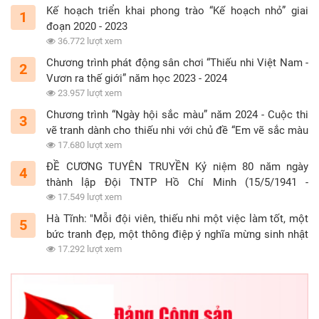
Kế hoạch triển khai phong trào “Kế hoạch nhỏ” giai
1
đoạn 2020 - 2023
36.772 lượt xem
Chương trình phát động sân chơi “Thiếu nhi Việt Nam -
2
Vươn ra thế giới” năm học 2023 - 2024
23.957 lượt xem
Chương trình “Ngày hội sắc màu” năm 2024 - Cuộc thi
3
vẽ tranh dành cho thiếu nhi với chủ đề “Em vẽ sắc màu
tình nguyện”
17.680 lượt xem
ĐỀ CƯƠNG TUYÊN TRUYỀN Kỷ niệm 80 năm ngày
4
thành lập Đội TNTP Hồ Chí Minh (15/5/1941 -
15/5/2021)
17.549 lượt xem
Hà Tĩnh: "Mỗi đội viên, thiếu nhi một việc làm tốt, một
5
bức tranh đẹp, một thông điệp ý nghĩa mừng sinh nhật
Đội"
17.292 lượt xem