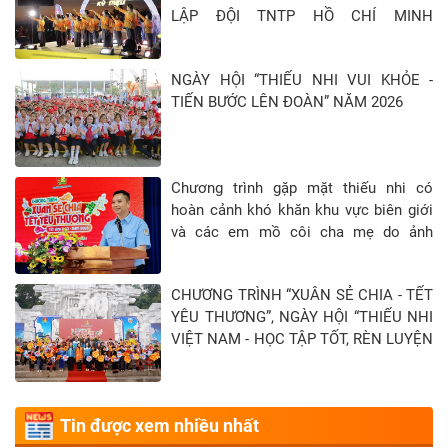
LẬP ĐỘI TNTP HỒ CHÍ MINH
(15/5/1941 - 15/5/2026)
NGÀY HỘI “THIẾU NHI VUI KHỎE -
TIẾN BƯỚC LÊN ĐOÀN” NĂM 2026
Chương trình gặp mặt thiếu nhi có
hoàn cảnh khó khăn khu vực biên giới
và các em mồ côi cha mẹ do ảnh
hưởng của đại địch Covid-19 tại Tỉnh
Tây Ninh - Khép lại hành trình “Xuân sẻ
CHƯƠNG TRÌNH “XUÂN SẺ CHIA - TẾT
chia - Tết yêu thương” năm 2026
YÊU THƯƠNG”, NGÀY HỘI “THIẾU NHI
VIỆT NAM - HỌC TẬP TỐT, RÈN LUYỆN
CHĂM” TẠI TỈNH TUYÊN QUANG
Tin được xem nhiều nhất