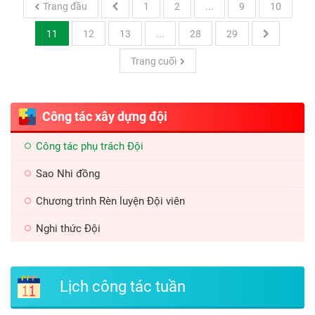
Trang đầu
1
2
...
9
10
11
12
13
...
28
29
Trang cuối
Công tác xây dựng đội
Công tác phụ trách Đội
Sao Nhi đồng
Chương trình Rèn luyện Đội viên
Nghi thức Đội
Lịch công tác tuần